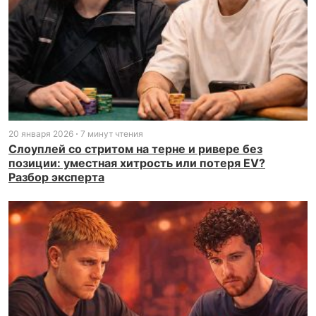
20 января 2026
7 минут чтения
Слоуплей со стритом на терне и ривере без
позиции: уместная хитрость или потеря EV?
Разбор эксперта