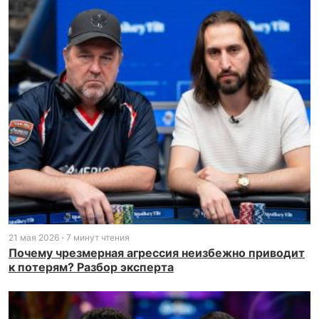
21 мая 2026
7 минут чтения
Почему чрезмерная агрессия неизбежно приводит
к потерям? Разбор эксперта