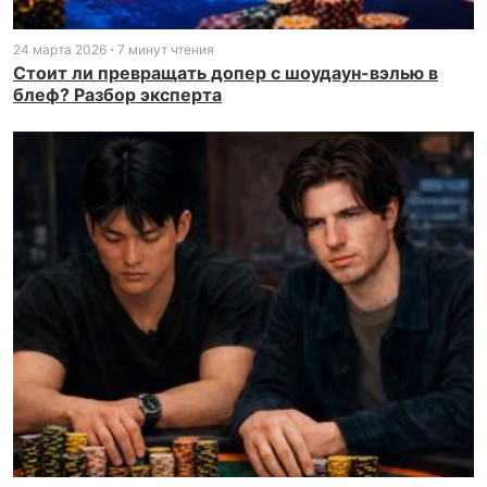
24 марта 2026
7 минут чтения
Стоит ли превращать допер с шоудаун-вэлью в
блеф? Разбор эксперта