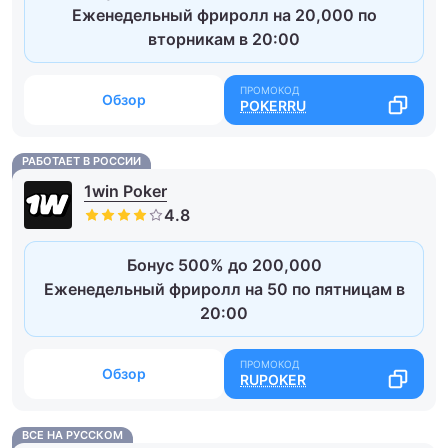
Еженедельный фриролл на 20,000 по
вторникам в 20:00
Обзор
POKERRU
РАБОТАЕТ В РОССИИ
1win Poker
Бонус 500% до 200,000
Еженедельный фриролл на 50 по пятницам в
20:00
Обзор
RUPOKER
ВСЕ НА РУССКОМ