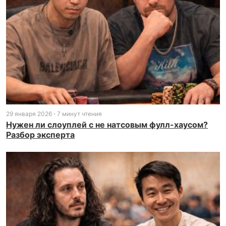
29 января 2026
7 минут чтения
Нужен ли слоуплей с не натсовым фулл-хаусом?
Разбор эксперта