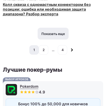
Колл сквиза с одномастным коннектором без
позиции: ошибка или необходимая защита
диапазона? Разбор эксперта
Показать еще
1
2
…
4
Лучшие покер-румы
ВЫБОР ИГРОКОВ
Pokerdom
Бонус 100% до 50,000 для новичков