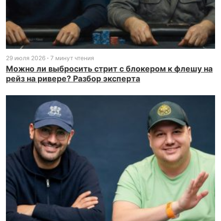
29 июля 2026
7 минут чтения
Можно ли выбросить стрит с блокером к флешу на
рейз на ривере? Разбор эксперта