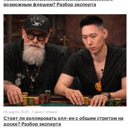
возможным флешем? Разбор эксперта
05 марта 2026
7 минут чтения
Стоит ли коллировать олл-ин с общим стритом на
доске? Разбор эксперта