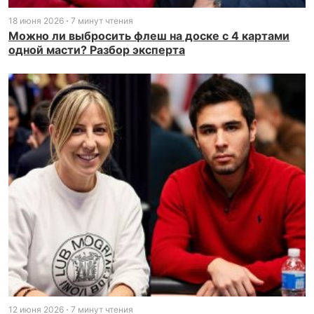
18 июня 2026
7 минут чтения
Можно ли выбросить флеш на доске с 4 картами
одной масти? Разбор эксперта
12 июня 2026
7 минут чтения