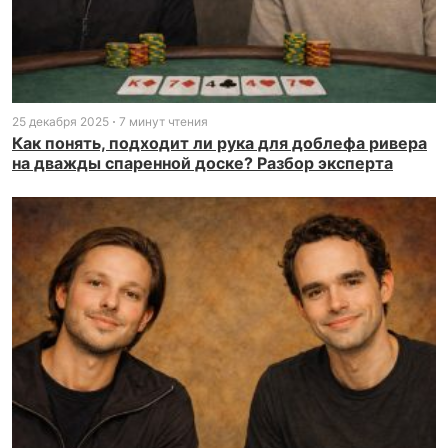
25 декабря 2025
7 минут чтения
Как понять, подходит ли рука для доблефа ривера
на дважды спаренной доске? Разбор эксперта