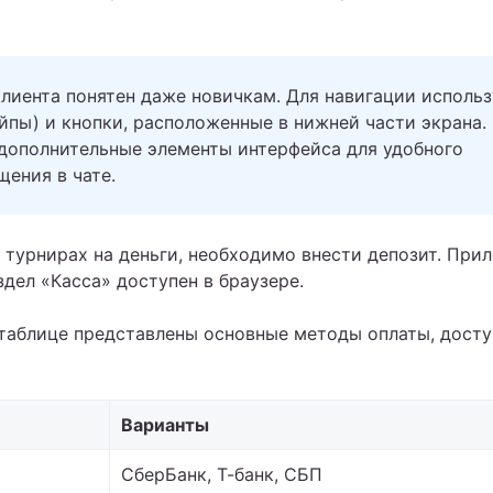
лиента понятен даже новичкам. Для навигации исполь
йпы) и кнопки, расположенные в нижней части экрана.
дополнительные элементы интерфейса для удобного
щения в чате.
и турнирах на деньги, необходимо внести депозит. При
дел «Касса» доступен в браузере.
 таблице представлены основные методы оплаты, дост
Варианты
СберБанк, Т-банк, СБП