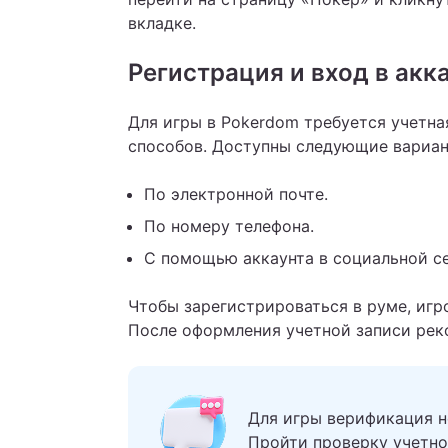
вкладке.
Регистрация и вход в акк
Для игры в Pokerdom требуется учетна
способов. Доступны следующие вариан
По электронной почте.
По номеру телефона.
С помощью аккаунта в социальной се
Чтобы зарегистрироваться в руме, игр
После оформления учетной записи рек
Для игры верификация не
Пройти проверку учетно