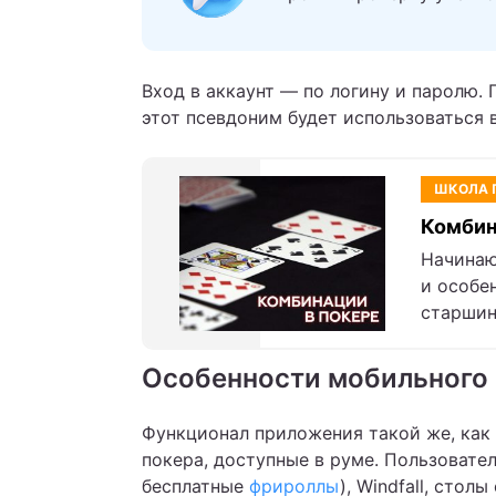
Вход в аккаунт — по логину и паролю.
этот псевдоним будет использоваться в
ШКОЛА 
Комбин
Начинаю
и особе
старшин
карточн
Особенности мобильного 
Функционал приложения такой же, как 
покера, доступные в руме. Пользовате
бесплатные
фрироллы
), Windfall, сто