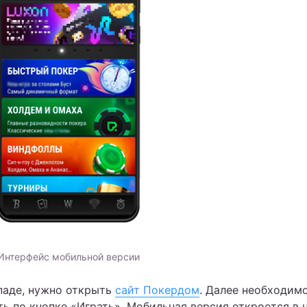
Интерфейс мобильной версии
паде, нужно открыть
сайт Покердом
. Далее необходим
ть по кнопке «Играть». Мобильная версия откроется в 