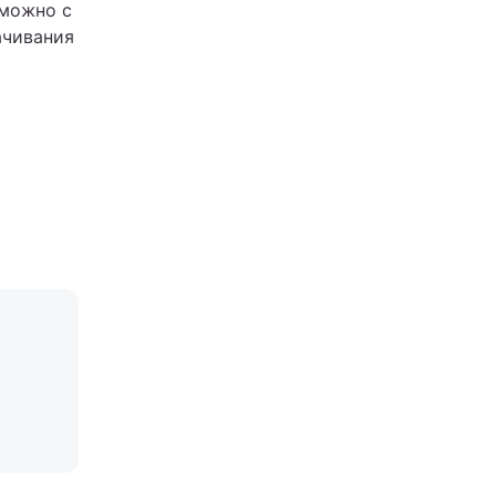
 можно с
ачивания