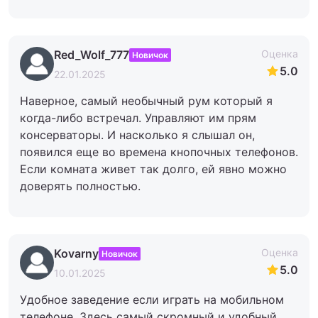
Red_Wolf_777
Оценка
Новичок
22.01.2025
Наверное, самый необычный рум который я
когда-либо встречал. Управляют им прям
консерваторы. И насколько я слышал он,
появился еще во времена кнопочных телефонов.
Если комната живет так долго, ей явно можно
доверять полностью.
Kovarny
Оценка
Новичок
10.01.2025
Удобное заведение если играть на мобильном
телефоне. Здесь самый скромный и удобный