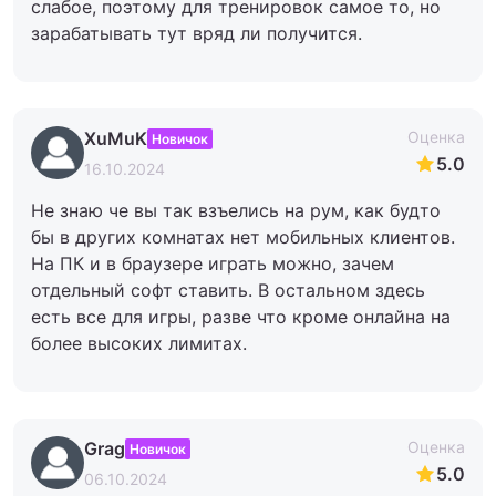
слабое, поэтому для тренировок самое то, но
зарабатывать тут вряд ли получится.
XuMuK
Оценка
Новичок
16.10.2024
Не знаю че вы так взъелись на рум, как будто
бы в других комнатах нет мобильных клиентов.
На ПК и в браузере играть можно, зачем
отдельный софт ставить. В остальном здесь
есть все для игры, разве что кроме онлайна на
более высоких лимитах.
Grag
Оценка
Новичок
06.10.2024