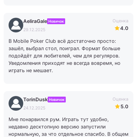
AeliraGale
Оценка
Новичок
29.12.2025
В Mobile Poker Club всё достаточно просто:
зашёл, выбрал стол, поиграл. Формат больше
подойдёт для любителей, чем для регуляров.
Уведомления приходят не всегда вовремя, но
играть не мешает.
TorinDusk
Оценка
Новичок
24.12.2025
Мне понарвился рум. Играть тут удобно,
недавно десктопную версию запустили
нормальную, за что отдельное спасибо. В общем