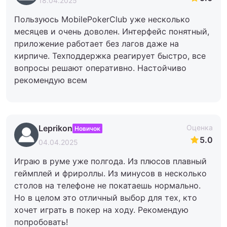
18.04.2025
Пользуюсь MobilePokerClub уже несколько
месяцев и очень доволен. Интерфейс понятный,
приложение работает без лагов даже на
кирпиче. Техподдержка реагирует быстро, все
вопросы решают оперативно. Настойчиво
рекомендую всем
Leprikon
Оценка
Новичок
04.04.2025
Играю в руме уже полгода. Из плюсов плавный
геймплей и фрироллы. Из минусов в несколько
столов на телефоне не покатаешь нормально.
Но в целом это отличный выбор для тех, кто
хочет играть в покер на ходу. Рекомендую
попробовать!