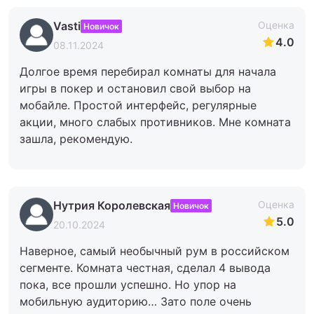
Vasti
Оценка
Новичок
08.11.2024
Долгое время перебирал комнаты для начала
игры в покер и остановил свой выбор на
мобайле. Простой интерфейс, регулярные
акции, много слабых противников. Мне комната
зашла, рекомендую.
Нутрия Королевская
Оценка
Новичок
20.10.2024
Наверное, самый необычный рум в российском
сегменте. Комната честная, сделал 4 вывода
пока, все прошли успешно. Но упор на
мобильную аудиторию… Зато поле очень