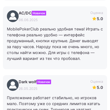
AC/DC
Оценка
Новичок
06.06.2025
MobilePokerClub реально удобная тема! Играть с
телефона реально удобно — интерфейс
продуманный, кнопки крупные. Денег выводят
за пару часов. Народу пока не очень много, но
столы найти можно. Для игры с телефона —
лучший вариант из тех что пробовал.
Dark wolf
Оценка
Новичок
26.05.2025
Приложение работает стабильно, но игроков
мало. Поэтому уже со средних лимитов катать
практически не скем. Турниров не хватает,