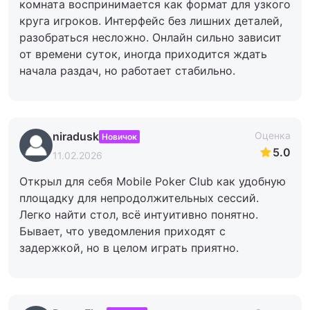
комната воспринимается как формат для узкого
круга игроков. Интерфейс без лишних деталей,
разобраться несложно. Онлайн сильно зависит
от времени суток, иногда приходится ждать
начала раздач, но работает стабильно.
niradusk
Оценка
Новичок
11.02.2026
Открыл для себя Mobile Poker Club как удобную
площадку для непродолжительных сессий.
Легко найти стол, всё интуитивно понятно.
Бывает, что уведомления приходят с
задержкой, но в целом играть приятно.