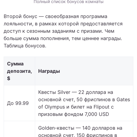
Полный список бонусов комнаты
Второй бонус — своеобразная программа
лояльности, в рамках которой предоставляется
доступ к сезонным заданиям с призами. Чем
больше сумма пополнения, тем ценнее награды.
Таблица бонусов.
Сумма
депозита,
Награды
$
Квесты Silver — 22 доллара на
основной счет, 50 фриспинов в Gates
До 99.99
of Olympus и билет на Flipout с
призовым фондом 7,000 USD
Golden-квесты — 140 долларов на
основной счет, 150 фриспинов в