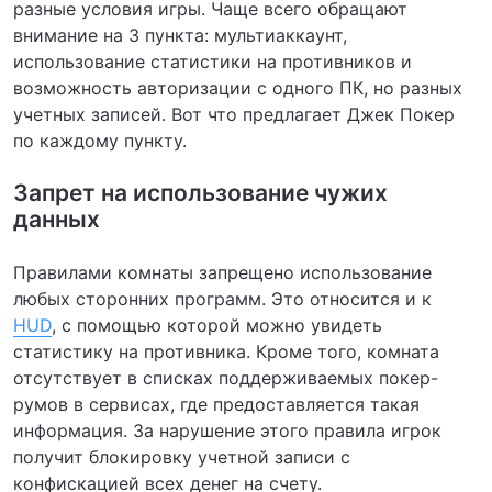
разные условия игры. Чаще всего обращают
внимание на 3 пункта: мультиаккаунт,
использование статистики на противников и
возможность авторизации с одного ПК, но разных
учетных записей. Вот что предлагает Джек Покер
по каждому пункту.
Запрет на использование чужих
данных
Правилами комнаты запрещено использование
любых сторонних программ. Это относится и к
HUD
, с помощью которой можно увидеть
статистику на противника. Кроме того, комната
отсутствует в списках поддерживаемых покер-
румов в сервисах, где предоставляется такая
информация. За нарушение этого правила игрок
получит блокировку учетной записи с
конфискацией всех денег на счету.