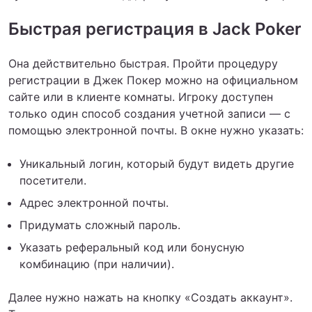
Быстрая регистрация в Jack Poker
Она действительно быстрая. Пройти процедуру
регистрации в Джек Покер можно на официальном
сайте или в клиенте комнаты. Игроку доступен
только один способ создания учетной записи — с
помощью электронной почты. В окне нужно указать:
Уникальный логин, который будут видеть другие
посетители.
Адрес электронной почты.
Придумать сложный пароль.
Указать реферальный код или бонусную
комбинацию (при наличии).
Далее нужно нажать на кнопку «Создать аккаунт».