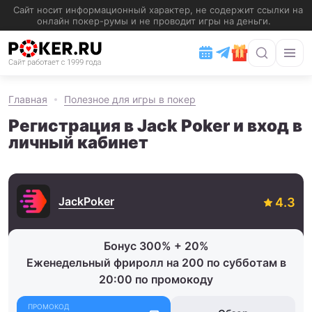
Главная
Полезное для игры в покер
Регистрация в Jack Poker и вход в
личный кабинет
JackPoker
Бонус 300% + 20%
Еженедельный фриролл на 200 по субботам в
20:00 по промокоду