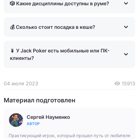
🎲 Какие дисциплины доступны в руме?
💰 Сколько стоит посадка в кеше?
📱 У Jack Poker есть мобильные или ПК-
клиенты?
04 июля 2023
15913
Материал подготовлен
Сергей Науменко
АВТОР
Практикующий игрок, который прошел путь от любителя