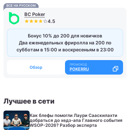
ВСЕ НА РУССКОМ
BC Poker
Бонус 10% до 200 для новичков
Два еженедельных фриролла на 200 по
субботам в 15:00 и воскресеньям в 23:00
Обзор
POKERRU
Лучшее в сети
Как блефы помогли Лаури Сааскилахти
добраться до хедз-апа Главного события
WSOP-2026? Разбор эксперта