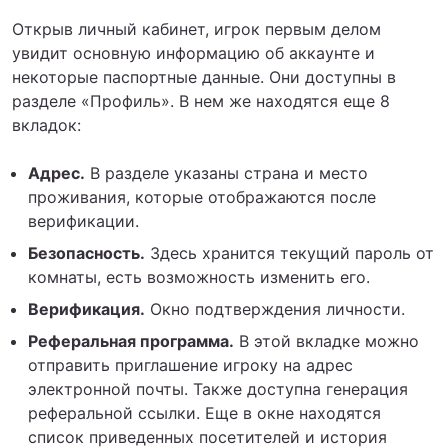
Открыв личный кабинет, игрок первым делом
увидит основную информацию об аккаунте и
некоторые паспортные данные. Они доступны в
разделе «Профиль». В нем же находятся еще 8
вкладок:
Адрес.
В разделе указаны страна и место
проживания, которые отображаются после
верификации.
Безопасность.
Здесь хранится текущий пароль от
комнаты, есть возможность изменить его.
Верификация.
Окно подтверждения личности.
Реферальная программа.
В этой вкладке можно
отправить приглашение игроку на адрес
электронной почты. Также доступна генерация
реферальной ссылки. Еще в окне находятся
список приведенных посетителей и история