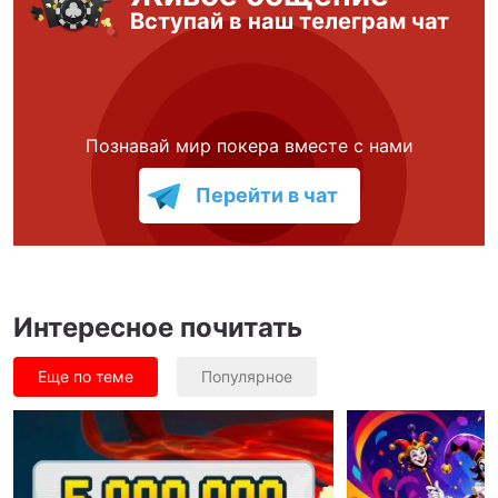
Вступай в наш телеграм чат
Познавай мир покера вместе с нами
Перейти в чат
Интересное почитать
Еще по теме
Популярное