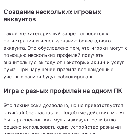
Создание нескольких игровых
аккаунтов
Такой же категоричный запрет относится к
регистрации и использованию более одного
аккаунта. Это обусловлено тем, что игроки могут с
помощью нескольких профилей получать
значительную выгоду от некоторых акций и услуг
рума. При нарушении правила все найденные
учетные записи будут заблокированы.
Игра с разных профилей на одном ПК
Это технически дозволено, но не приветствуется
службой безопасности. Подобные действия могут
быть расценены как мультиаккаунт. Если было
решено использовать одно устройство разными