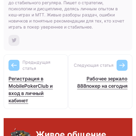
до стабильного регуляра. Пишет о стратегии,
психологии и дисциплине, делясь личным опытом в
кеш-играх и МТТ. Живые разборы раздач, ошибки
новичков и понятные рекомендации для тех, кто хочет
играть в покер увереннее и стабильнее.
Предыдущая
Следующая статья
статья
Регистрация в
Рабочее зеркало
MobilePokerClub и
888покер на сегодня
вход в личный
кабинет
Живое общение