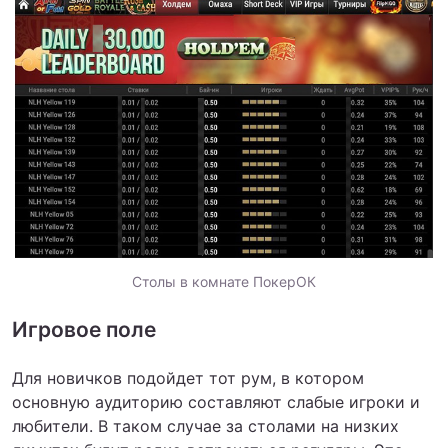
Столы в комнате ПокерОК
Игровое поле
Для новичков подойдет тот рум, в котором
основную аудиторию составляют слабые игроки и
любители. В таком случае за столами на низких