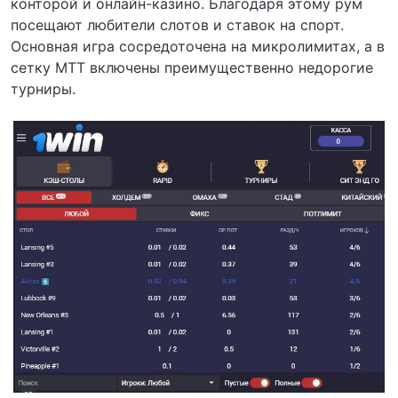
конторой и онлайн-казино. Благодаря этому рум
посещают любители слотов и ставок на спорт.
Основная игра сосредоточена на микролимитах, а в
сетку МТТ включены преимущественно недорогие
турниры.