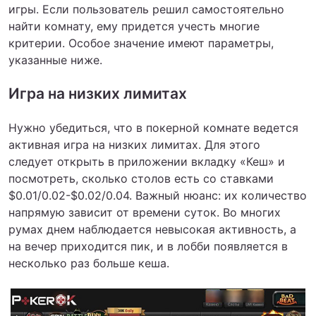
игры. Если пользователь решил самостоятельно
найти комнату, ему придется учесть многие
критерии. Особое значение имеют параметры,
указанные ниже.
Игра на низких лимитах
Нужно убедиться, что в покерной комнате ведется
активная игра на низких лимитах. Для этого
следует открыть в приложении вкладку «Кеш» и
посмотреть, сколько столов есть со ставками
$0.01/0.02-$0.02/0.04. Важный нюанс: их количество
напрямую зависит от времени суток. Во многих
румах днем наблюдается невысокая активность, а
на вечер приходится пик, и в лобби появляется в
несколько раз больше кеша.