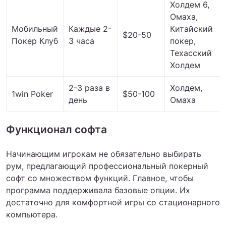
Холдем 6,
Омаха,
Мобильный
Каждые 2-
Китайский
$20-50
Покер Клуб
3 часа
покер,
Техасский
Холдем
2-3 раза в
Холдем,
1win Poker
$50-100
день
Омаха
Функционал софта
Начинающим игрокам не обязательно выбирать
рум, предлагающий профессиональный покерный
софт со множеством функций. Главное, чтобы
программа поддерживала базовые опции. Их
достаточно для комфортной игры со стационарного
компьютера.