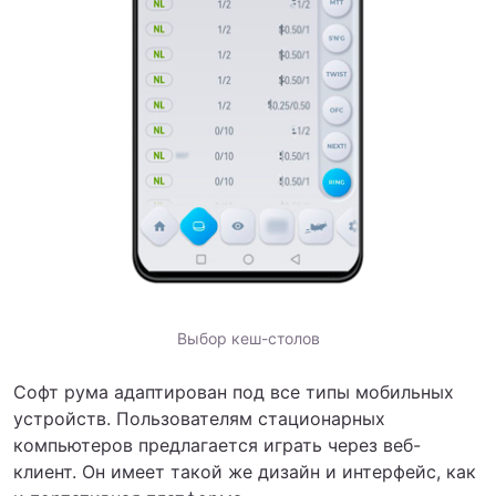
Выбор кеш-столов
Софт рума адаптирован под все типы мобильных
устройств. Пользователям стационарных
компьютеров предлагается играть через веб-
клиент. Он имеет такой же дизайн и интерфейс, как