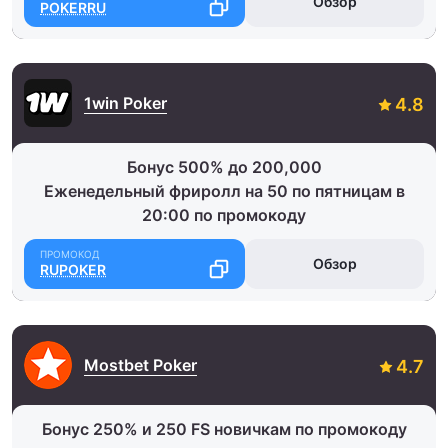
Обзор
POKERRU
1win Poker
Бонус 500% до 200,000
Еженедельный фриролл на 50 по пятницам в
20:00 по промокоду
Обзор
RUPOKER
Mostbet Poker
Бонус 250% и 250 FS новичкам по промокоду