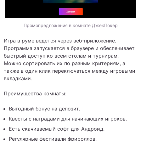
Промопредложения в комнате ДжекПокер
Игра в руме ведется через веб-приложение.
Программа запускается в браузере и обеспечивает
быстрый доступ ко всем столам и турнирам.
Можно сортировать их по разным критериям, а
также в один клик переключаться между игровыми
вкладками.
Преимущества комнаты:
Выгодный бонус на депозит.
Квесты с наградами для начинающих игроков.
Есть скачиваемый софт для Андроид.
Регулярные фестивали фрироллов.