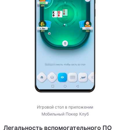
Игровой стол в приложении
Мобильный Покер Клуб
Легальность вспомогательного ПО