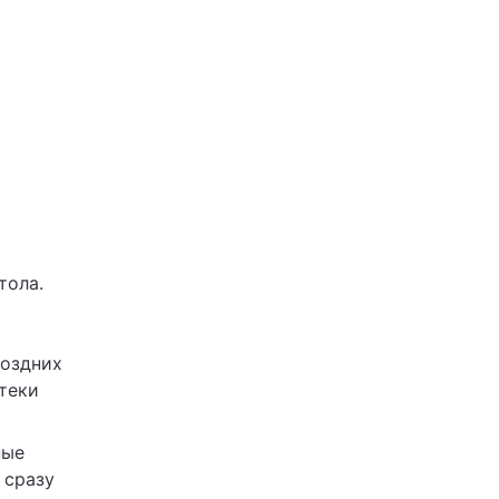
тола.
поздних
Стеки
пые
 сразу