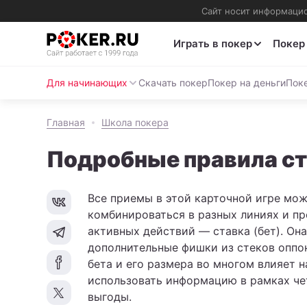
Играть в покер
Покер
Для начинающих
Скачать покер
Покер на деньги
Пок
Главная
Школа покера
Подробные правила ст
Все приемы в этой карточной игре мож
комбинироваться в разных линиях и пр
активных действий — ставка (бет). Она
дополнительные фишки из стеков оппон
бета и его размера во многом влияет н
использовать информацию в рамках че
выгоды.