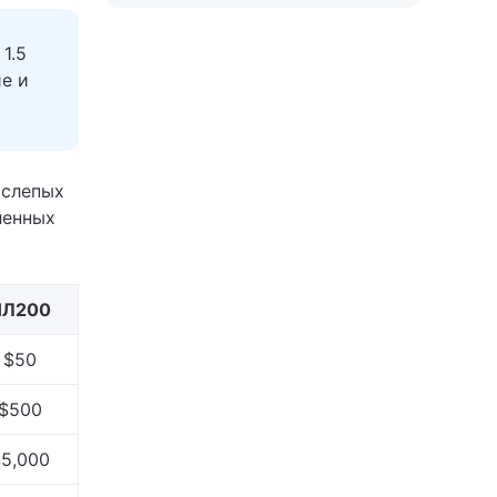
1.5
е и
 слепых
ленных
НЛ200
$50
$500
5,000