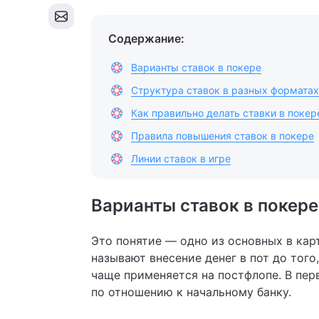
Содержание:
Варианты ставок в покере
Структура ставок в разных форматах
Как правильно делать ставки в покер
Правила повышения ставок в покере
Линии ставок в игре
Варианты ставок в покере
Это понятие — одно из основных в карт
называют внесение денег в пот до того
чаще применяется на постфлопе. В пер
по отношению к начальному банку.