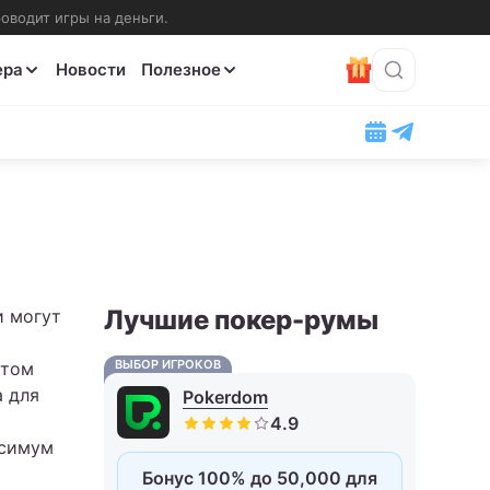
ера
Новости
Полезное
Лучшие покер-румы
и могут
ВЫБОР ИГРОКОВ
этом
а для
Pokerdom
ксимум
Бонус 100% до 50,000 для