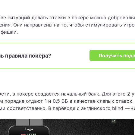
ве ситуаций делать ставки в покере можно доброволь
ния. Они направлены на то, чтобы стимулировать игр
 фишки.
ь правила покера?
Получить под
сти, в покере создается начальный банк. Для этого 2 
 порядке отдают 1 и 0.5 ББ в качестве слепых ставок.
 соответственно. В переводе с английского blind — «