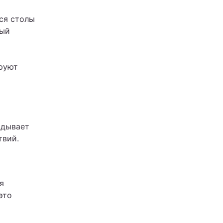
ся столы
ный
ируют
адывает
твий.
я
это