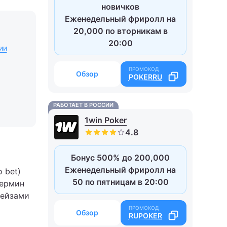
новичков
Еженедельный фриролл на
20,000 по вторникам в
20:00
ии
Обзор
POKERRU
РАБОТАЕТ В РОССИИ
1win Poker
Бонус 500% до 200,000
Еженедельный фриролл на
 bet)
50 по пятницам в 20:00
Термин
рейзами
Обзор
RUPOKER