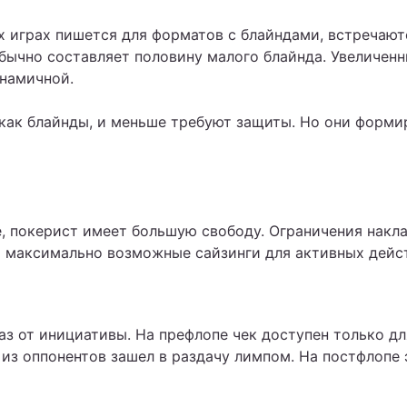
х играх пишется для форматов с блайндами, встречают
обычно составляет половину малого блайнда. Увеличен
инамичной.
, как блайнды, и меньше требуют защиты. Но они форм
е, покерист имеет большую свободу. Ограничения накл
 максимально возможные сайзинги для активных дейс
з от инициативы. На префлопе чек доступен только дл
 из оппонентов зашел в раздачу лимпом. На постфлопе 