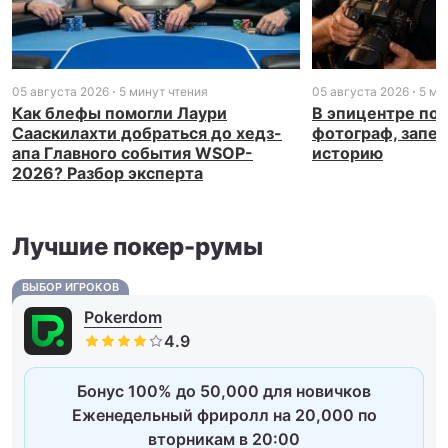
05 августа 2026
5 минут чтения
05 августа 2026
5 ми
Как блефы помогли Лаури
В эпицентре пок
Сааскилахти добраться до хедз-
фотограф, запе
апа Главного события WSOP-
историю
2026? Разбор эксперта
Лучшие покер-румы
ВЫБОР ИГРОКОВ
Pokerdom
Бонус 100% до 50,000 для новичков
Еженедельный фриролл на 20,000 по
вторникам в 20:00