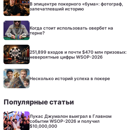
В эпицентре покерного «бума»: фотограф,
запечатлевший историю
Когда стоит использовать овербет на
терне?
251,899 входов и почти $470 млн призовых:
невероятные цифры WSOP-2026
Несколько историй успеха в покере
Популярные статьи
Лукас Джумалон выиграл в Главном
событии WSOP-2026 и получил
$10,000,000