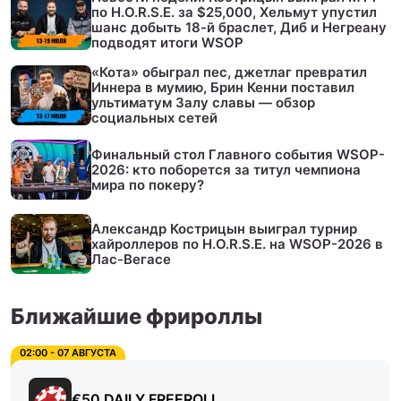
по H.O.R.S.E. за $25,000, Хельмут упустил
шанс добыть 18-й браслет, Диб и Негреану
подводят итоги WSOP
«Кота» обыграл пес, джетлаг превратил
Иннера в мумию, Брин Кенни поставил
ультиматум Залу славы — обзор
социальных сетей
Финальный стол Главного события WSOP-
2026: кто поборется за титул чемпиона
мира по покеру?
Александр Кострицын выиграл турнир
хайроллеров по H.O.R.S.E. на WSOP-2026 в
Лас-Вегасе
Ближайшие фрироллы
02:00 - 07 АВГУСТА
€50 DAILY FREEROLL