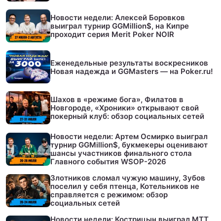
Новости недели: Алексей Боровков
выиграл турнир GGMillion$, на Кипре
проходит серия Merit Poker NOIR
Еженедельные результаты воскресников
Новая надежда и GGMasters — на Poker.ru!
Шахов в «режиме бога», Филатов в
Новгороде, «Хроники» открывают свой
покерный клуб: обзор социальных сетей
Новости недели: Артем Осмирко выиграл
турнир GGMillion$, букмекеры оценивают
шансы участников финального стола
Главного события WSOP-2026
Злотников сломал чужую машину, Зубов
поселил у себя птенца, Котельников не
справляется с режимом: обзор
социальных сетей
Новости недели: Кострицын выиграл МТТ