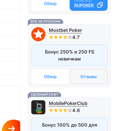
Обзор
RUPOKER
ВСЕ НА РУССКОМ
Mostbet Poker
Бонус 250% и 250 FS
новичкам
Обзор
Отзывы
УДОБНЫЙ СОФТ
MobilePokerClub
Бонус 100% до 500 для