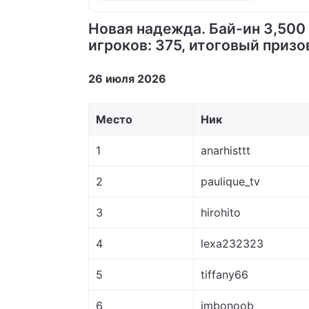
соответ
Новая надежда. Бай-ин 3,500
игроков: 375, итоговый призо
26 июля 2026
Место
Ник
1
anarhisttt
2
paulique_tv
3
hirohito
4
lexa232323
5
tiffany66
6
imbonoob