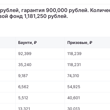
ствие принципам честной…
 рублей, гарантия 900,000 рублей. Количе
вой фонд 1,181,250 рублей.
Баунти, ₽
Призовые, ₽
92,399
118,239
35,240
118,231
9,187
74,310
6,562
54,925
5,512
40,601
13,321
30,013