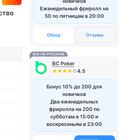
новичков
Еженедельный фриролл на
ство
50 по пятницам в 20:00
Обзор
Отзывы
ВСЕ НА РУССКОМ
BC Poker
Бонус 10% до 200 для
новичков
Два еженедельных
фриролла на 200 по
субботам в 15:00 и
воскресеньям в 23:00