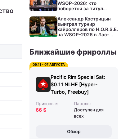
WSOP-2026: кто
поборется за титул
ство
чемпиона мира по
Александр Кострицын
покеру?
выиграл турнир
хайроллеров по H.O.R.S.E.
на WSOP-2026 в Лас-
Вегасе
Ближайшие фрироллы
09:11 - 07 АВГУСТА
Pacific Rim Special Sat:
$0.11 NLHE [Hyper-
Turbo, Freebuy]
Призовые:
Пароль:
66 $
Доступен для
всех
Обзор