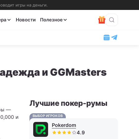
ера
Новости
Полезное
надежда и GGMasters
Лучшие покер-румы
ры —
ВЫБОР ИГРОКОВ
00,000 и
Pokerdom