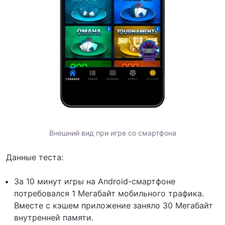
Внешний вид при игре со смартфона
Данные теста:
За 10 минут игры на Android-смартфоне
потребовался 1 Мегабайт мобильного трафика.
Вместе с кэшем приложение заняло 30 Мегабайт
внутренней памяти.