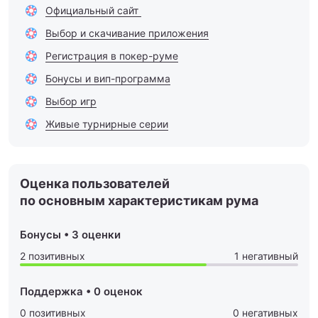
Официальный сайт
Выбор и скачивание приложения
Регистрация в покер-руме
Бонусы и вип-программа
Выбор игр
Живые турнирные серии
Оценка пользователей
по основным характеристикам рума
Бонусы •
3
оценки
2
позитивных
1
негативный
Поддержка •
0
оценок
0
позитивных
0
негативных