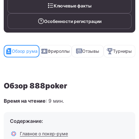
Ключевые факты
Особенности регистрации
Обзор рума
Фрироллы
Отзывы
Турниры
Обзор 888poker
Время на чтение
: 9 мин.
Содержание:
Главное о покер-руме