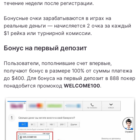
течение недели после регистрации.
Бонусные очки зарабатываются в играх на
реальные деньги — начисляется 2 очка за каждый
$1 рейка или турнирной комиссии.
Бонус на первый депозит
Пользователи, пополнившие счет впервые,
получают бонус в размере 100% от суммы платежа
до $400. Для бонуса на первый депозит в 888 покер
понадобится промокод
WELCOME100
.