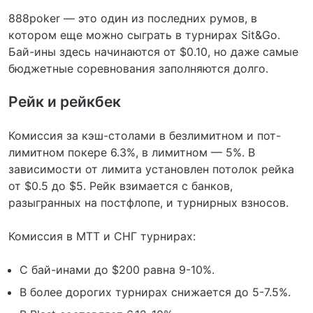
888poker — это один из последних румов, в
котором еще можно сыграть в турнирах Sit&Go.
Бай-ины здесь начинаются от $0.10, но даже самые
бюджетные соревнования заполняются долго.
Рейк и рейкбек
Комиссия за кэш-столами в безлимитном и пот-
лимитном покере 6.3%, в лимитном — 5%. В
зависимости от лимита установлен потолок рейка
от $0.5 до $5. Рейк взимается с банков,
разыгранных на постфлопе, и турнирных взносов.
Комиссия в МТТ и СНГ турнирах:
С бай-инами до $200 равна 9-10%.
В более дорогих турнирах снижается до 5-7.5%.