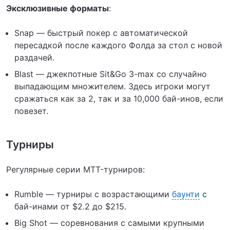
Эксклюзивные форматы
:
Snap — быстрый покер с автоматической
пересадкой после каждого Фолда за стол с новой
раздачей.
Blast — джекпотные Sit&Go 3-max со случайно
выпадающим множителем. Здесь игроки могут
сражаться как за 2, так и за 10,000 бай-инов, если
повезет.
Турниры
Регулярные серии MTT-турниров:
Rumble — турниры с возрастающими
баунти
с
бай-инами от $2.2 до $215.
Big Shot — соревнования с самыми крупными