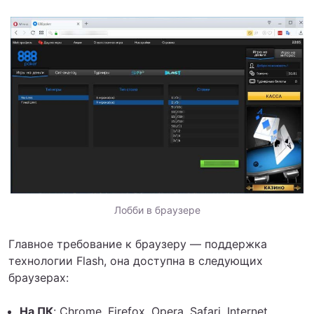
Лобби в браузере
Главное требование к браузеру — поддержка
технологии Flash, она доступна в следующих
браузерах:
На ПК
: Chrome, Firefox, Opera, Safari, Internet