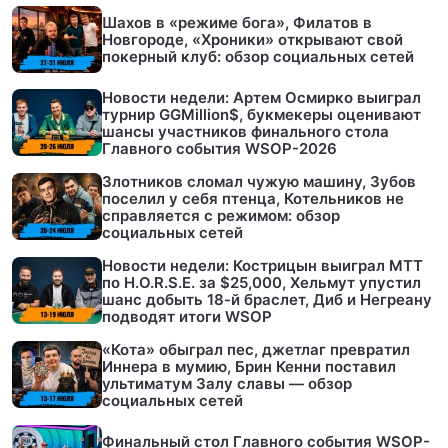
Шахов в «режиме бога», Филатов в
Новгороде, «Хроники» открывают свой
покерный клуб: обзор социальных сетей
Новости недели: Артем Осмирко выиграл
турнир GGMillion$, букмекеры оценивают
шансы участников финального стола
Главного события WSOP-2026
Злотников сломал чужую машину, Зубов
поселил у себя птенца, Котельников не
справляется с режимом: обзор
социальных сетей
Новости недели: Кострицын выиграл МТТ
по H.O.R.S.E. за $25,000, Хельмут упустил
шанс добыть 18-й браслет, Диб и Негреану
подводят итоги WSOP
«Кота» обыграл пес, джетлаг превратил
Иннера в мумию, Брин Кенни поставил
ультиматум Залу славы — обзор
социальных сетей
Финальный стол Главного события WSOP-