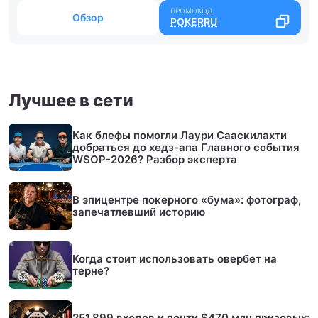
Обзор
POKERRU
Лучшее в сети
Как блефы помогли Лаури Сааскилахти
добраться до хедз-апа Главного события
WSOP-2026? Разбор эксперта
В эпицентре покерного «бума»: фотограф,
запечатлевший историю
Когда стоит использовать овербет на
терне?
251,899 входов и почти $470 млн призовых: