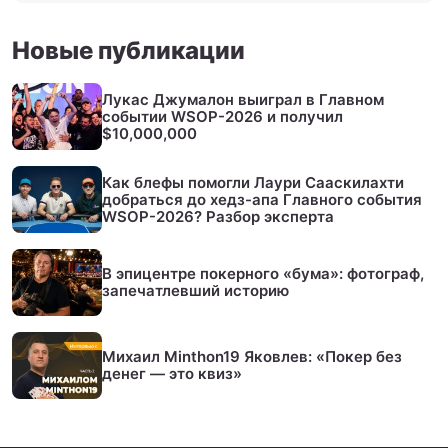
Новые публикации
Лукас Джумалон выиграл в Главном
событии WSOP-2026 и получил
$10,000,000
Как блефы помогли Лаури Сааскилахти
добраться до хедз-апа Главного события
WSOP-2026? Разбор эксперта
В эпицентре покерного «бума»: фотограф,
запечатлевший историю
Михаил Minthon19 Яковлев: «Покер без
денег — это квиз»