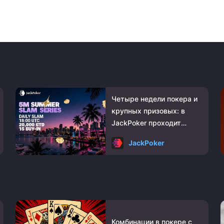
Четыре недели покера и
крупных призовых: в
JackPoker проходит
Summer Slam Series на
JackPoker
$5,000,000
Комбинации в покере с