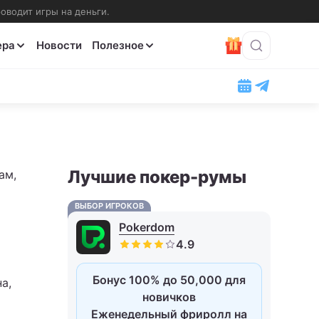
ера
Новости
Полезное
Лучшие покер-румы
ам,
ВЫБОР ИГРОКОВ
Pokerdom
Бонус 100% до 50,000 для
а,
новичков
Еженедельный фриролл на