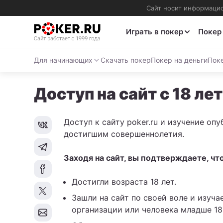
Играть в покер
Покер
Для начинающих
Скачать покер
Покер на деньги
Пок
Доступ на сайт c 18 лет
Доступ к сайту poker.ru и изучение о
достигшим совершеннолетия.
Заходя на сайт, вы подтверждаете, что
Достигли возраста 18 лет.
Зашли на сайт по своей воле и изучае
организации или человека младше 18 