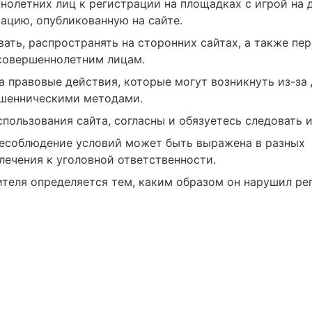
нолетних лиц к регистрации на площадках с игрой на 
ацию, опубликованную на сайте.
ать, распространять на сторонних сайтах, а также пе
есовершеннолетним лицам.
за правовые действия, которые могут возникнуть из-за
ошенническими методами.
ользования сайта, согласны и обязуетесь следовать и
несоблюдение условий может быть выражена в разных
лечения к уголовной ответственности.
ителя определяется тем, каким образом он нарушил рег