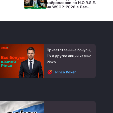
хайроллеров по H.O.R.S.E.
на WSOP-2026 в Лас-
Вегасе
Приветственные бонусы,
FS и другие акции казино
Pinko
Pinco Poker