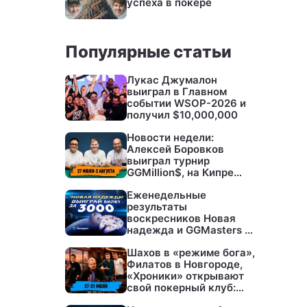
успеха в покере
Популярные статьи
Лукас Джумалон
выиграл в Главном
событии WSOP-2026 и
получил $10,000,000
Новости недели:
Алексей Боровков
выиграл турнир
GGMillion$, на Кипре
проходит серия Merit
Еженедельные
Poker NOIR
результаты
воскресников Новая
надежда и GGMasters —
на Poker.ru!
Шахов в «режиме бога»,
Филатов в Новгороде,
«Хроники» открывают
свой покерный клуб:
обзор социальных сетей