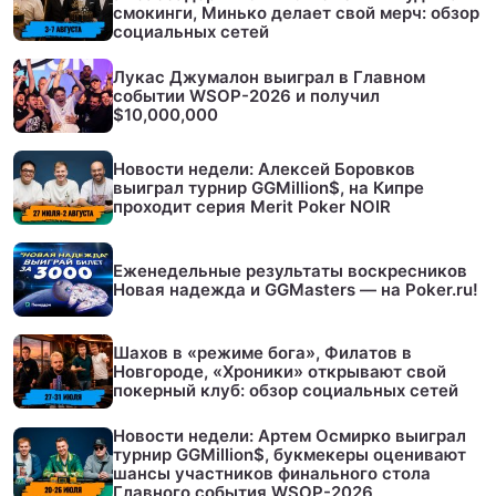
смокинги, Минько делает свой мерч: обзор
социальных сетей
Лукас Джумалон выиграл в Главном
событии WSOP-2026 и получил
$10,000,000
Новости недели: Алексей Боровков
выиграл турнир GGMillion$, на Кипре
проходит серия Merit Poker NOIR
Еженедельные результаты воскресников
Новая надежда и GGMasters — на Poker.ru!
Шахов в «режиме бога», Филатов в
Новгороде, «Хроники» открывают свой
покерный клуб: обзор социальных сетей
Новости недели: Артем Осмирко выиграл
турнир GGMillion$, букмекеры оценивают
шансы участников финального стола
Главного события WSOP-2026