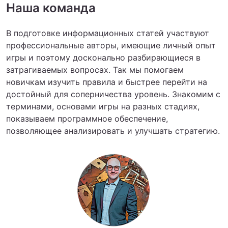
Наша команда
В подготовке информационных статей участвуют
профессиональные авторы, имеющие личный опыт
игры и поэтому досконально разбирающиеся в
затрагиваемых вопросах. Так мы помогаем
новичкам изучить правила и быстрее перейти на
достойный для соперничества уровень. Знакомим с
терминами, основами игры на разных стадиях,
показываем программное обеспечение,
позволяющее анализировать и улучшать стратегию.