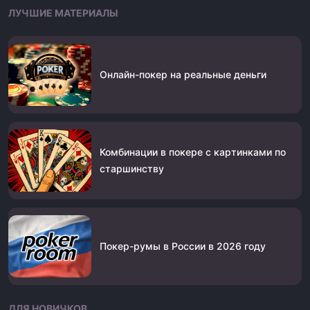
ЛУЧШИЕ МАТЕРИАЛЫ
Онлайн-покер на реальные деньги
Комбинации в покере с картинками по
старшинству
Покер-румы в России в 2026 году
ДЛЯ НОВИЧКОВ