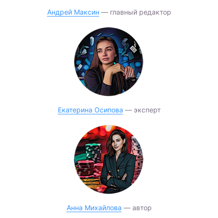
Андрей Максин
— главный редактор
Екатерина Осипова
— эксперт
Анна Михайлова
— автор