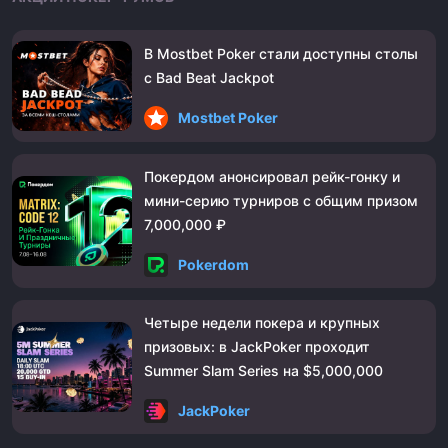
В Mostbet Poker стали доступны столы
с Bad Beat Jackpot
Mostbet Poker
Покердом анонсировал рейк-гонку и
мини-серию турниров с общим призом
7,000,000 ₽
Pokerdom
Четыре недели покера и крупных
призовых: в JackPoker проходит
Summer Slam Series на $5,000,000
JackPoker