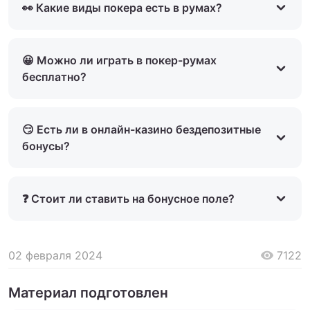
👀 Какие виды покера есть в румах?
😀 Можно ли играть в покер-румах
бесплатно?
😏 Есть ли в онлайн-казино бездепозитные
бонусы?
❓ Стоит ли ставить на бонусное поле?
02 февраля 2024
7122
Материал подготовлен