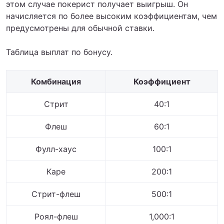
этом случае покерист получает выигрыш. Он
начисляется по более высоким коэффициентам, чем
предусмотрены для обычной ставки.
Таблица выплат по бонусу.
Комбинация
Коэффициент
Стрит
40:1
Флеш
60:1
Фулл-хаус
100:1
Каре
200:1
Стрит-флеш
500:1
Роял-флеш
1,000:1