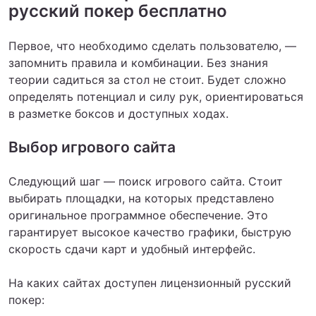
русский покер бесплатно
Первое, что необходимо сделать пользователю, —
запомнить правила и комбинации. Без знания
теории садиться за стол не стоит. Будет сложно
определять потенциал и силу рук, ориентироваться
в разметке боксов и доступных ходах.
Выбор игрового сайта
Следующий шаг — поиск игрового сайта. Стоит
выбирать площадки, на которых представлено
оригинальное программное обеспечение. Это
гарантирует высокое качество графики, быструю
скорость сдачи карт и удобный интерфейс.
На каких сайтах доступен лицензионный русский
покер: