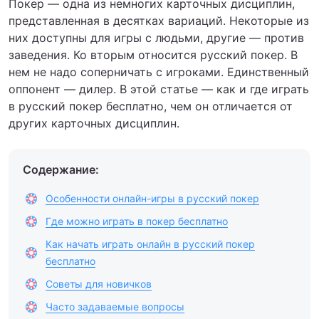
Покер — одна из немногих карточных дисциплин,
представленная в десятках вариаций. Некоторые из
них доступны для игры с людьми, другие — против
заведения. Ко вторым относится русский покер. В
нем не надо соперничать с игроками. Единственный
оппонент — дилер. В этой статье — как и где играть
в русский покер бесплатно, чем он отличается от
других карточных дисциплин.
Содержание:
Особенности онлайн-игры в русский покер
Где можно играть в покер бесплатно
Как начать играть онлайн в русский покер
бесплатно
Советы для новичков
Часто задаваемые вопросы