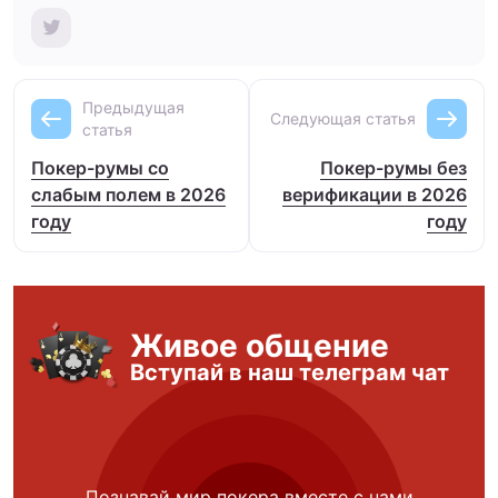
Предыдущая
Следующая статья
статья
Покер-румы со
Покер-румы без
слабым полем в 2026
верификации в 2026
году
году
Живое общение
Вступай в наш телеграм чат
Познавай мир покера вместе с нами