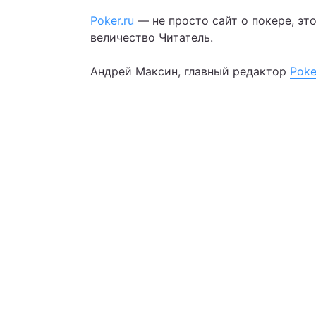
Poker.ru
— не просто сайт о покере, это
величество Читатель.
Андрей Максин, главный редактор
Poke