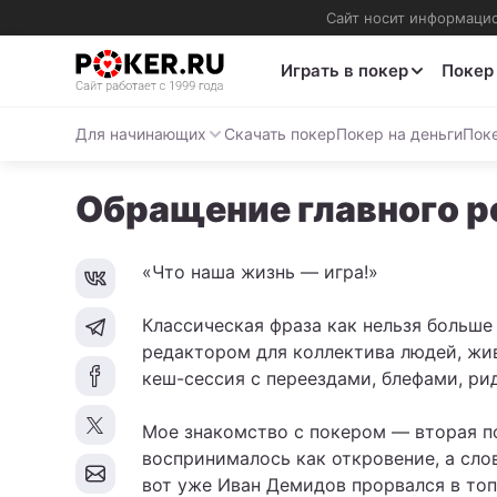
Играть в покер
Покер
Для начинающих
Скачать покер
Покер на деньги
Пок
Обращение главного р
«Что наша жизнь — игра!»
Классическая фраза как нельзя больш
редактором для коллектива людей, жи
кеш-сессия с переездами, блефами, ри
Мое знакомство с покером — вторая п
воспринималось как откровение, а сло
вот уже Иван Демидов прорвался в то