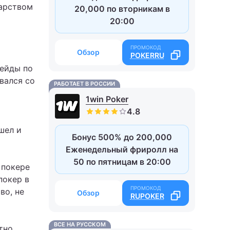
дарством
20,000 по вторникам в
20:00
Обзор
POKERRU
рейды по
вался со
РАБОТАЕТ В РОССИИ
1win Poker
шел и
Бонус 500% до 200,000
Еженедельный фриролл на
50 по пятницам в 20:00
 покере
 покер в
во, не
Обзор
RUPOKER
ВСЕ НА РУССКОМ
тно,