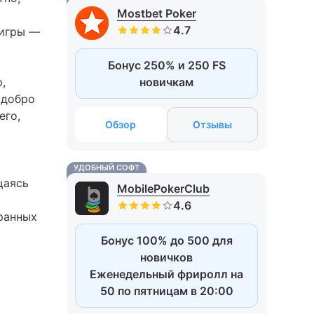
Mostbet Poker
 игры —
Бонус 250% и 250 FS
,
новичкам
 добро
его,
Обзор
Отзывы
УДОБНЫЙ СОФТ
щаясь
MobilePokerClub
ранных
Бонус 100% до 500 для
новичков
Еженедельный фриролл на
50 по пятницам в 20:00