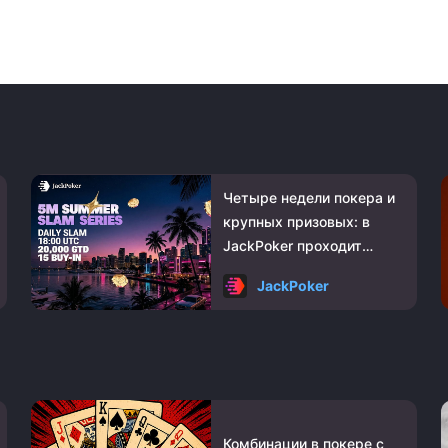
Четыре недели покера и
крупных призовых: в
JackPoker проходит
Summer Slam Series на
JackPoker
$5,000,000
Комбинации в покере с