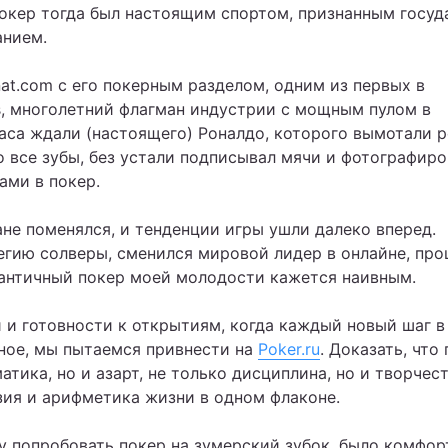
покер тогда был настоящим спортом, признанным госу
анием.
t.com с его покерным разделом, одним из первых в
s, многолетний флагман индустрии с мощным пулом в
аса ждали (настоящего) Роналдо, которого вымотали 
о все зубы, без устали подписывал мячи и фотографиро
ами в покер.
ане поменялся, и тенденции игры ушли далеко вперед.
егию солверы, сменился мировой лидер в онлайне, про
мантичный покер моей молодости кажется наивным.
 и готовности к открытиям, когда каждый новый шаг в
сное, мы пытаемся привнести на
Poker.ru
. Доказать, что
тика, но и азарт, не только дисциплина, но и творчест
эзия и арифметика жизни в одном флаконе.
у попробовать покер на зумерский зубок, было комфор