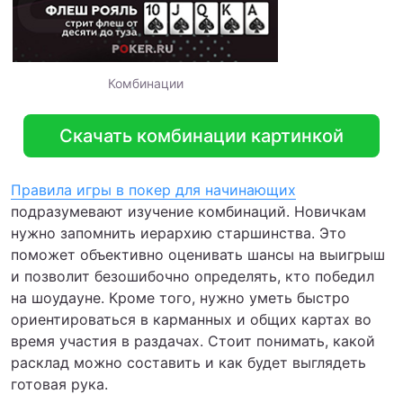
Комбинации
Скачать комбинации картинкой
Правила игры в покер для начинающих
подразумевают изучение комбинаций. Новичкам
нужно запомнить иерархию старшинства. Это
поможет объективно оценивать шансы на выигрыш
и позволит безошибочно определять, кто победил
на шоудауне. Кроме того, нужно уметь быстро
ориентироваться в карманных и общих картах во
время участия в раздачах. Стоит понимать, какой
расклад можно составить и как будет выглядеть
готовая рука.