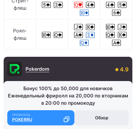
Стрит-
флеш
Роял-
флеш
Pokerdom
Бонус 100% до 50,000 для новичков
Еженедельный фриролл на 20,000 по вторникам
в 20:00 по промокоду
Обзор
POKERRU