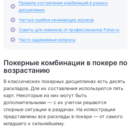
Правила составления комбинаций в разных
дисциплинах
Частые ошибки начинающих игроков
Советы для новичков от профессионалов Poker.ru
Часто задаваемые вопросы
Покерные комбинации в покере по
возрастанию
В классических покерных дисциплинах есть десять
раскладов. Для их составления используются пять
карт. Некоторые из них могут быть
дополнительными ― с их учетом решаются
спорные ситуации в раздачах. На иллюстрации
представлены все расклады в покере ― от самого
младшего к сильнейшему.