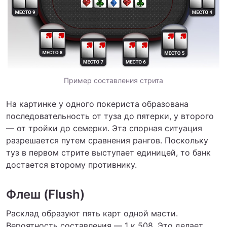
Пример составления стрита
На картинке у одного покериста образована
последовательность от туза до пятерки, у второго
― от тройки до семерки. Эта спорная ситуация
разрешается путем сравнения рангов. Поскольку
туз в первом стрите выступает единицей, то банк
достается второму противнику.
Флеш (Flush)
Расклад образуют пять карт одной масти.
Вероятность составления ― 1 к 508. Это делает