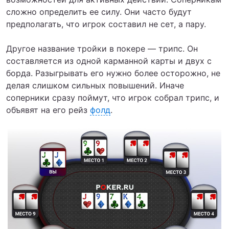
сложно определить ее силу. Они часто будут
предполагать, что игрок составил не сет, а пару.
Другое название тройки в покере ― трипс. Он
составляется из одной карманной карты и двух с
борда. Разыгрывать его нужно более осторожно, не
делая слишком сильных повышений. Иначе
соперники сразу поймут, что игрок собрал трипс, и
объявят на его рейз
фолд
.