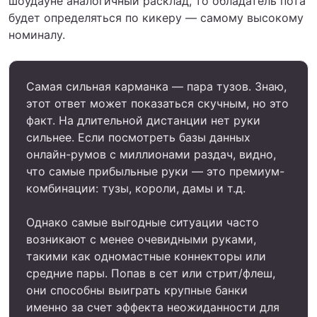
шоудауне аналогичный расклад, то обладатель пота
будет определяться по кикеру ― самому высокому
номиналу.
Самая сильная карманка — пара тузов. Знаю,
этот ответ может показаться скучным, но это
факт. На длительной дистанции нет руки
сильнее. Если посмотреть базы данных
онлайн-румов с миллионами раздач, видно,
что самые прибыльные руки — это премиум-
комбинации: тузы, короли, дамы и т.д.
Однако самые выгодные ситуации часто
возникают с менее очевидными руками,
такими как одномастные коннекторы или
средние пары. Попав в сет или стрит/флеш,
они способны выиграть крупные банки
именно за счет эффекта неожиданности для