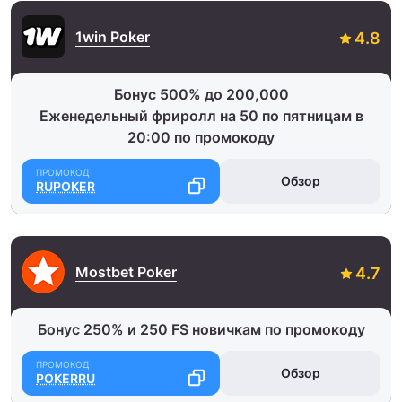
1win Poker
Бонус 500% до 200,000
Еженедельный фриролл на 50 по пятницам в
20:00 по промокоду
Обзор
RUPOKER
Mostbet Poker
Бонус 250% и 250 FS новичкам по промокоду
Обзор
POKERRU