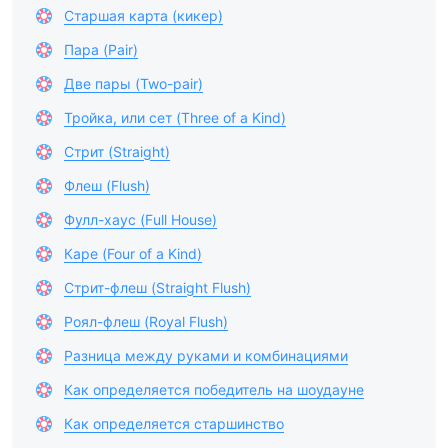
Старшая карта (кикер)
Пара (Pair)
Две пары (Two-pair)
Тройка, или сет (Three of a Kind)
Стрит (Straight)
Флеш (Flush)
Фулл-хаус (Full House)
Каре (Four of a Kind)
Стрит-флеш (Straight Flush)
Роял-флеш (Royal Flush)
Разница между руками и комбинациями
Как определяется победитель на шоудауне
Как определяется старшинство