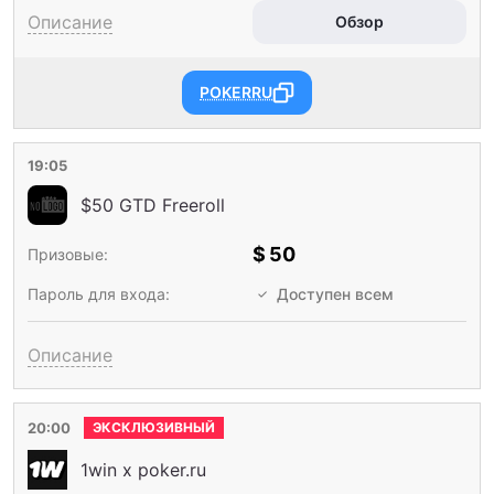
Описание
Обзор
POKERRU
19:05
$50 GTD Freeroll
$
50
Призовые:
Пароль для входа:
Доступен всем
Описание
20:00
ЭКСКЛЮЗИВНЫЙ
1win x poker.ru