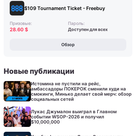
$109 Tournament Ticket - Freebuy
Призовые:
Пароль:
28.60 $
Доступен для всех
Обзор
Новые публикации
Истомина не пустили на рейс,
амбассадоры ПОКЕРОК сменили худи на
смокинги, Минько делает свой мерч: обзор
социальных сетей
Лукас Джумалон выиграл в Главном
событии WSOP-2026 и получил
$10,000,000