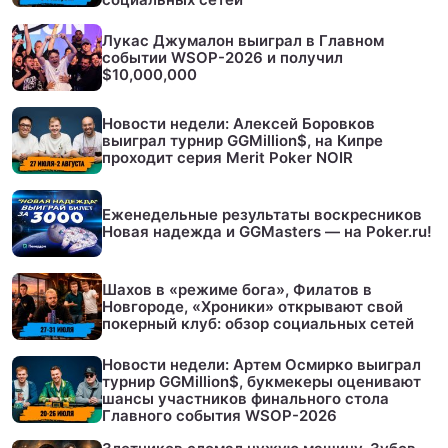
Лукас Джумалон выиграл в Главном
событии WSOP-2026 и получил
$10,000,000
Новости недели: Алексей Боровков
выиграл турнир GGMillion$, на Кипре
проходит серия Merit Poker NOIR
Еженедельные результаты воскресников
Новая надежда и GGMasters — на Poker.ru!
Шахов в «режиме бога», Филатов в
Новгороде, «Хроники» открывают свой
покерный клуб: обзор социальных сетей
Новости недели: Артем Осмирко выиграл
турнир GGMillion$, букмекеры оценивают
шансы участников финального стола
Главного события WSOP-2026