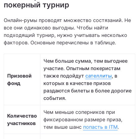
покерный турнир
Онлайн-румы проводят множество состязаний. Не
все они одинаково выгодны. Чтобы найти
подходящий турнир, нужно учитывать несколько
факторов. Основные перечислены в таблице.
Чем больше сумма, тем выгоднее
участие. Опытным покеристам
Призовой
также подойдут
сателлиты
, в
фонд
которых в качестве призов
раздаются билеты в более дорогие
события.
Чем меньше соперников при
Количество
фиксированном размере приза,
участников
тем выше шанс
попасть в ITM
.