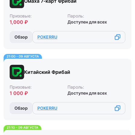
Омаха 7-карт Фрибай
Призовые:
Пароль:
1,000 ₽
Доступен для всех
Обзор
POKERRU
21:00 - 09 АВГУСТА
Китайский Фрибай
Призовые:
Пароль:
1 000 ₽
Доступен для всех
Обзор
POKERRU
21:10 - 09 АВГУСТА