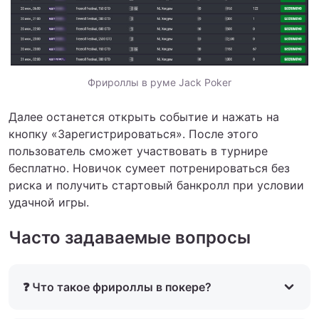
Фрироллы в руме Jack Poker
Далее останется открыть событие и нажать на
кнопку «Зарегистрироваться». После этого
пользователь сможет участвовать в турнире
бесплатно. Новичок сумеет потренироваться без
риска и получить стартовый банкролл при условии
удачной игры.
Часто задаваемые вопросы
❓ Что такое фрироллы в покере?