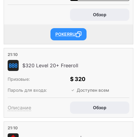
Обзор
POKERRU
21:10
$320 Level 20+ Freeroll
$
320
Призовые:
Пароль для входа:
Доступен всем
Описание
Обзор
21:10