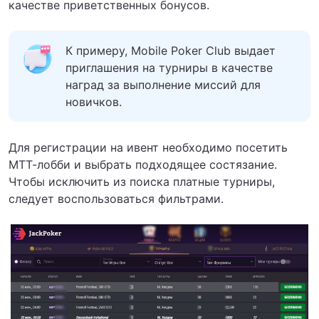
качестве приветственных бонусов.
К примеру, Mobile Poker Club выдает
приглашения на турниры в качестве
наград за выполнение миссий для
новичков.
Для регистрации на ивент необходимо посетить
МТТ-лобби и выбрать подходящее состязание.
Чтобы исключить из поиска платные турниры,
следует воспользоваться фильтрами.