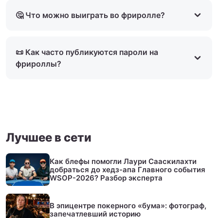
🤔 Что можно выиграть во фриролле?
📜 Как часто публикуются пароли на
фрироллы?
Лучшее в сети
Как блефы помогли Лаури Сааскилахти
добраться до хедз-апа Главного события
WSOP-2026? Разбор эксперта
В эпицентре покерного «бума»: фотограф,
запечатлевший историю