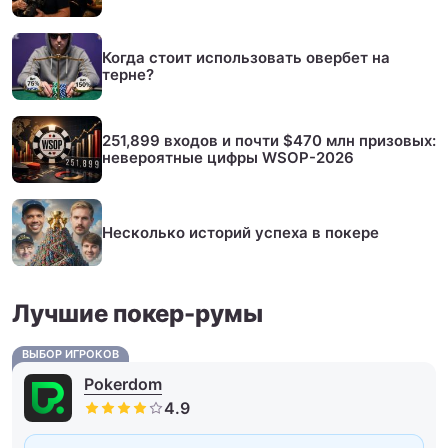
Когда стоит использовать овербет на
терне?
251,899 входов и почти $470 млн призовых:
невероятные цифры WSOP-2026
Несколько историй успеха в покере
Лучшие покер-румы
ВЫБОР ИГРОКОВ
Pokerdom