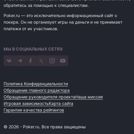
обратитесь за помощью к специалистам.
Poker.ru — это исключительно информационный сайт о
покере. Он не организует игры на деньги и не принимает
платежи от их участников.
МЫ В СОЦИАЛЬНЫХ СЕТЯХ
Политика Конфиденциальности
Обращение главного редактора
Обращение руководителя проекта
Наша миссия
Игровая зависимость
Карта сайта
Гарантия качества рейтингов
© 2026 - Poker.ru. Все права защищены