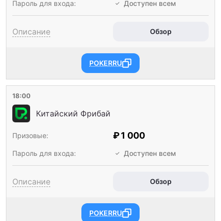
Пароль для входа:
Доступен всем
Описание
Обзор
POKERRU
18:00
Китайский Фрибай
₽
1 000
Призовые:
Пароль для входа:
Доступен всем
Описание
Обзор
POKERRU