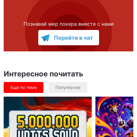
Познавай мир покера вместе с нами
Перейти в чат
Интересное почитать
Еще по теме
Популярное