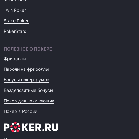
1win Poker
Stake Poker
PokerStars
ПОЛЕЗНОЕ О ПОКЕРЕ
Фрироллы
Пароли на фрироллы
Бонусы покер-румов
Бездепозитные бонусы
Покер для начинающих
Покер в России