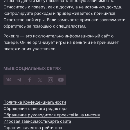
Игры на деньги могут вызывать игровую зависимость.
Относитесь к покеру, как к досугу, а не источнику дохода.
Контролируйте расходы и придерживайтесь принципов
Ответственной игры. Если замечаете признаки зависимости,
обратитесь за помощью к специалистам.
Poker.ru — это исключительно информационный сайт о
покере. Он не организует игры на деньги и не принимает
платежи от их участников.
МЫ В СОЦИАЛЬНЫХ СЕТЯХ
Политика Конфиденциальности
Обращение главного редактора
Обращение руководителя проекта
Наша миссия
Игровая зависимость
Карта сайта
Гарантия качества рейтингов