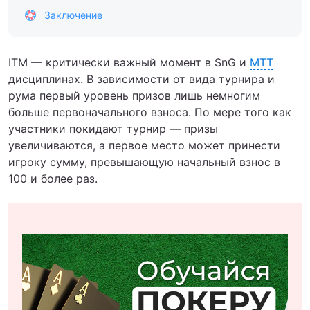
Заключение
ITM — критически важный момент в SnG и
MTT
дисциплинах. В зависимости от вида турнира и
рума первый уровень призов лишь немногим
больше первоначального взноса. По мере того как
участники покидают турнир — призы
увеличиваются, а первое место может принести
игроку сумму, превышающую начальный взнос в
100 и более раз.