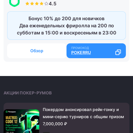
Бонус 10% до 200 для новичков
Два еженедельных фриролла на 200 по
субботам в 15:00 и воскресеньям в 23:00
Обзор
POKERRU
АКЦИИ ПОКЕР-РУМОВ
Покердом анонсировал рейк-гонку и
мини-серию турниров с общим призом
7,000,000 ₽