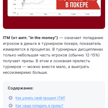
ITM (от англ. “in the money”
)
— означает попадание
игроком в деньги в турнирном покере, показатель
измеряется в процентах. В турнирных дисциплинах
только небольшая часть игроков (обычно 12-15%)
получает призы. В этом и основная прелесть
турниров — можно внести мало, а выиграть
несоизмеримо больше.
Содержание:
Как узнать свой процент ITM?
Как чаще попадать в призы?