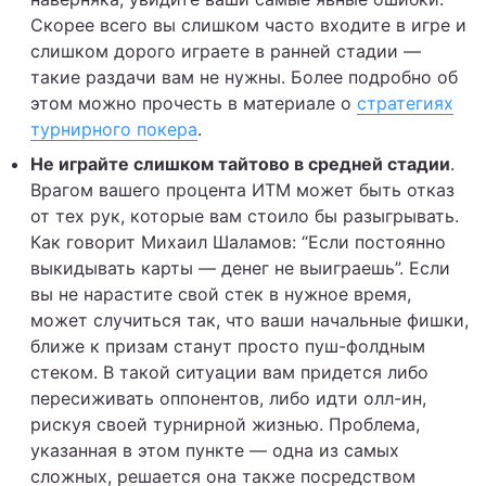
Скорее всего вы слишком часто входите в игре и
слишком дорого играете в ранней стадии —
такие раздачи вам не нужны. Более подробно об
этом можно прочесть в материале о
стратегиях
турнирного покера
.
Не играйте слишком тайтово в средней стадии
.
Врагом вашего процента ИТМ может быть отказ
от тех рук, которые вам стоило бы разыгрывать.
Как говорит Михаил Шаламов: “Если постоянно
выкидывать карты — денег не выиграешь”. Если
вы не нарастите свой стек в нужное время,
может случиться так, что ваши начальные фишки,
ближе к призам станут просто пуш-фолдным
стеком. В такой ситуации вам придется либо
пересиживать оппонентов, либо идти олл-ин,
рискуя своей турнирной жизнью. Проблема,
указанная в этом пункте — одна из самых
сложных, решается она также посредством