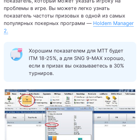
показатель, который может указать игроку на
проблемы в игре. Вы можете легко узнать
показатель частоты призовых в одной из самых
популярных покерных программ —
Holdem Manager
2.
Хорошим показателем для МТТ будет
ITM 18-25%, а для SNG 9-MAX хорошо,
если в призах вы оказываетесь в 30%
турниров.