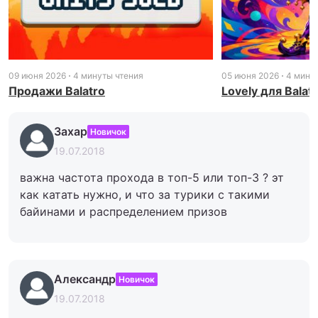
09 июня 2026
4 минуты чтения
05 июня 2026
4 мину
Продажи Balatro
Lovely для Balat
Захар
Новичок
19.07.2018
важна частота прохода в топ-5 или топ-3 ? эт
как катать нужно, и что за турики с такими
байинами и распределением призов
Александр
Новичок
19.07.2018