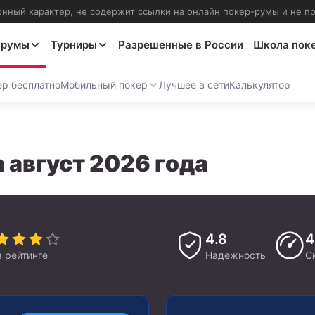
 румы
Турниры
Разрешенные в России
Школа пок
ер бесплатно
Мобильный покер
Лучшее в сети
Калькулятор
а август 2026 года
4.8
4
 рейтинге
Надежность
С