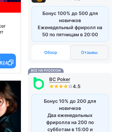
Бонус 100% до 500 для
новичков
ker
Еженедельный фриролл на
ит
50 по пятницам в 20:00
0
Обзор
Отзывы
R24
ВСЕ НА РУССКОМ
BC Poker
Бонус 10% до 200 для
новичков
Два еженедельных
фриролла на 200 по
субботам в 15:00 и