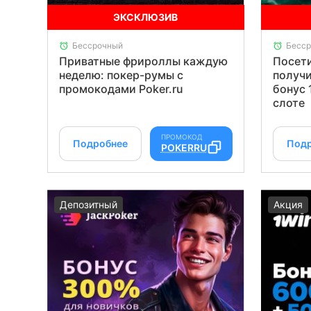
ЭКСКЛЮЗИВ
Бессрочный
Бесс
Приватные фрироллы каждую
Посет
неделю: покер-румы с
получи
промокодами Poker.ru
бонус 
слоте
Подробнее
Подр
POKERRU
Депозитный
Акция