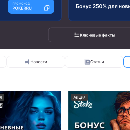
Бонус 250% для нов
POKERRU
Ключевые факты
Новости
Статьи
л
Акция