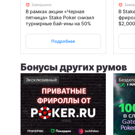
Завершено
Заве
В рамках акции «Черная
В Stak
пятница» Stake Poker снизил
фрирол
турнирные бай-ины на 50%
$2,000
Подробнее
Бонусы других румов
Эксклюзивный
Бездеп