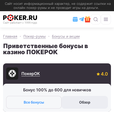
Главная
Покер-румы
Бонусы и акции
Приветственные бонусы в
казино ПОКЕРОК
ПокерОК
Бонус 100% до 600 для новичков
Все бонусы
Обзор