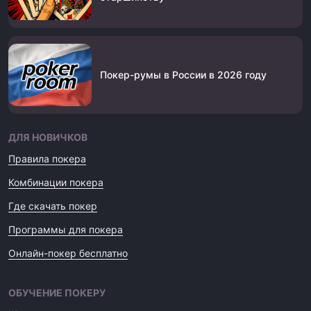
Покер-румы в России в 2026 году
ДЛЯ НОВИЧКОВ
Правила покера
Комбинации покера
Где скачать покер
Программы для покера
Онлайн-покер бесплатно
ОБУЧЕНИЕ ПОКЕРУ