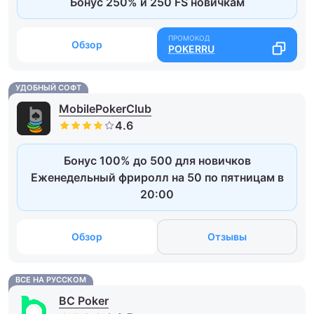
Бонус 250% и 250 FS новичкам
Обзор
POKERRU
УДОБНЫЙ СОФТ
MobilePokerClub
Бонус 100% до 500 для новичков
Еженедельный фриролл на 50 по пятницам в
20:00
Обзор
Отзывы
ВСЕ НА РУССКОМ
BC Poker