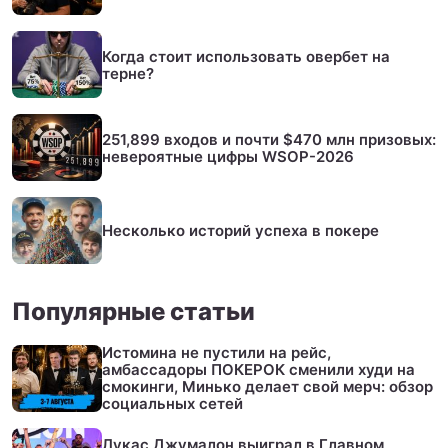
Когда стоит использовать овербет на
терне?
251,899 входов и почти $470 млн призовых:
невероятные цифры WSOP-2026
Несколько историй успеха в покере
Популярные статьи
Истомина не пустили на рейс,
амбассадоры ПОКЕРОК сменили худи на
смокинги, Минько делает свой мерч: обзор
социальных сетей
Лукас Джумалон выиграл в Главном