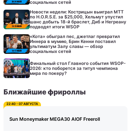
социальных сетей
Новости недели: Кострицын выиграл МТТ
по H.O.R.S.E. за $25,000, Хельмут упустил
шанс добыть 18-й браслет, Диб и Негреану
подводят итоги WSOP
«Кота» обыграл пес, джетлаг превратил
Иннера в мумию, Брин Кенни поставил
ультиматум Залу славы — обзор
социальных сетей
Финальный стол Главного события WSOP-
2026: кто поборется за титул чемпиона
мира по покеру?
Ближайшие фрироллы
22:40 - 07 АВГУСТА
Sun Moneymaker MEGA30 AIOF Freeroll