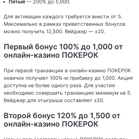
Пятый
— 200% до 5,000.
Для активации каждого требуется внести от 5.
Максимально в рамках приветственных бонусов
можно получить 12,500. Вейджер — х20.
Первый бонус 100% до 1,000 от
онлайн-казино ПОКЕРОК
При первой транзакции в онлайн-казино ПОКЕРОК
новичок получает 100%-ю прибавку до 1,000. Акция
доступна не более одного раза. Для участия
необходимо совершить транзакцию минимум на 5.
Вейджер для отыгрыша составляет х20.
Второй бонус 120% до 1,500 от
онлайн-казино ПОКЕРОК