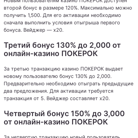
Новым пользователям казино ПОКЕРОК доступен
второй бонус в размере 120%. Максимально можно
получить 1,500. Для его активации необходимо
сначала выполнить условия отыгрыша первого
бонуса. Вейджер — х20.
Третий бонус 130% до 2,000 от
онлайн-казино ПОКЕРОК
За третью транзакцию казино ПОКЕРОК выдает
новому пользователю бонус 130% до 2,000.
Предварительно необходимо отыграть предыдущие
два предложения. Для активации требуется
транзакция от 5. Вейджер составляет х20.
Четвертый бонус 150% до 3,000
от онлайн-казино ПОКЕРОК
За четвертую транзакцию новый пользователь