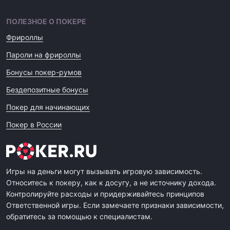
ПОЛЕЗНОЕ О ПОКЕРЕ
Фрироллы
Пароли на фрироллы
Бонусы покер-румов
Бездепозитные бонусы
Покер для начинающих
Покер в России
Игры на деньги могут вызывать игровую зависимость.
Относитесь к покеру, как к досугу, а не источнику дохода.
Контролируйте расходы и придерживайтесь принципов
Ответственной игры. Если замечаете признаки зависимости,
обратитесь за помощью к специалистам.