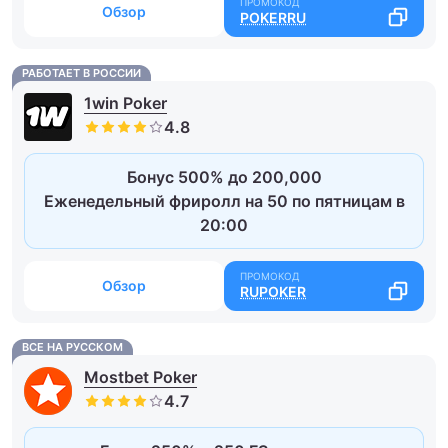
Обзор
POKERRU
РАБОТАЕТ В РОССИИ
1win Poker
Бонус 500% до 200,000
Еженедельный фриролл на 50 по пятницам в
20:00
Обзор
RUPOKER
ВСЕ НА РУССКОМ
Mostbet Poker