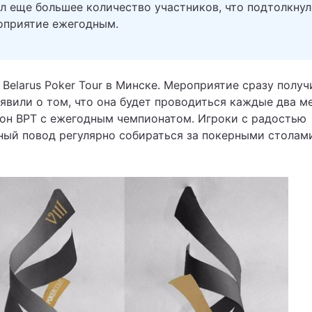
л еще большее количество участников, что подтолкну
оприятие ежегодным.
elarus Poker Tour в Минске. Мероприятие сразу получ
явили о том, что она будет проводиться каждые два м
зон BPT с ежегодным чемпионатом. Игроки с радостью
чный повод регулярно собираться за покерными столам