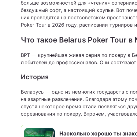
больше возможностей для «чтения» соперников
бездушный софт, а настоящий крупье. Вот по
них проводятся на постсоветском пространств
Poker Tour в 2026 году, расписании турниров 
Что такое Belarus Poker Tour в
BPT — крупнейшая живая серия по покеру в Бе
любителей до профессионалов. Они состязаютс
История
Беларусь — одно из немногих государств с по
на азартные развлечения. Благодаря этому по
спустя некоторое время стали появляться дру
соревнования по покеру. Впрочем, участвовал
Насколько хорошо ты зна