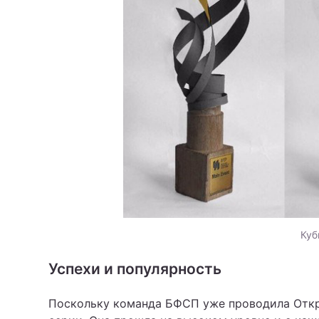
Куб
Успехи и популярность
Поскольку команда БФСП уже проводила Откры