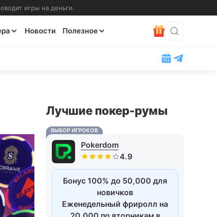
ера
Новости
Полезное
Лучшие покер-румы
ВЫБОР ИГРОКОВ
Pokerdom
Бонус 100% до 50,000 для
новичков
Еженедельный фриролл на
20,000 по вторникам в