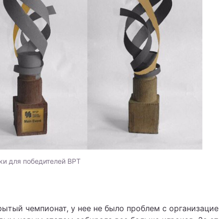
ки для победителей BPT
тый чемпионат, у нее не было проблем с организацие