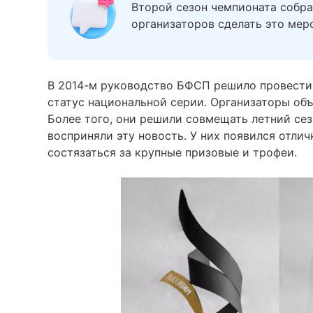
Второй сезон чемпионата собра
организаторов сделать это мер
В 2014-м руководство БФСП решило провести B
статус национальной серии. Организаторы объ
Более того, они решили совмещать летний се
восприняли эту новость. У них появился отли
состязаться за крупные призовые и трофеи.