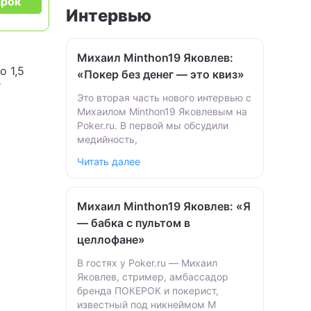
арок
Интервью
Михаил Minthon19 Яковлев:
 1,5
«Покер без денег — это квиз»
е
Это вторая часть нового интервью с
Михаилом Minthon19 Яковлевым на
Poker.ru. В первой мы обсудили
медийность,
Читать далее
Михаил Minthon19 Яковлев: «Я
— бабка с пультом в
целлофане»
В гостях у Poker.ru — Михаил
Яковлев, стример, амбассадор
бренда ПОКЕРОК и покерист,
известный под никнеймом M