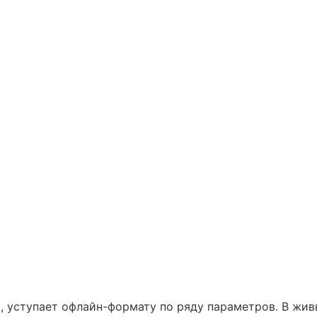
, уступает офлайн-формату по ряду параметров. В жив