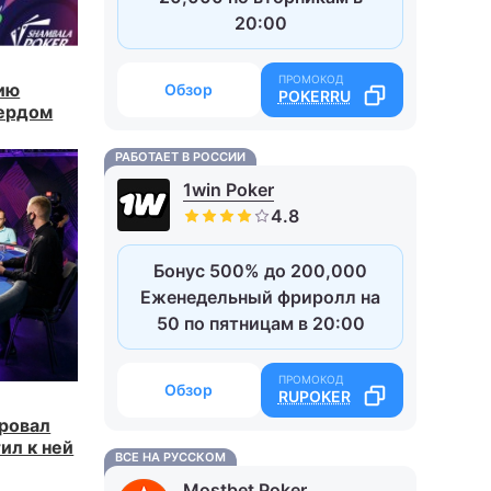
20:00
ию
Обзор
POKERRU
кердом
РАБОТАЕТ В РОССИИ
1win Poker
Бонус 500% до 200,000
Еженедельный фриролл на
50 по пятницам в 20:00
Обзор
RUPOKER
ировал
ил к ней
ВСЕ НА РУССКОМ
Mostbet Poker