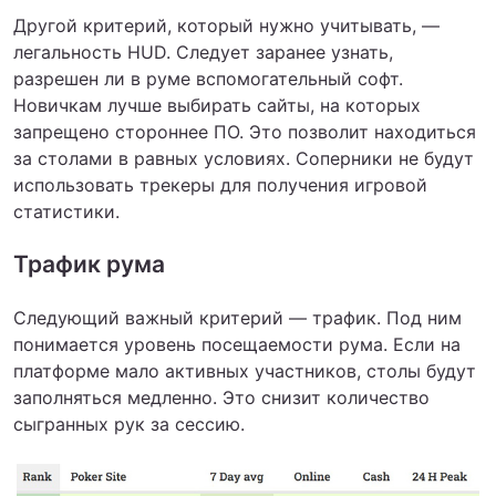
Другой критерий, который нужно учитывать, —
легальность HUD. Следует заранее узнать,
разрешен ли в руме вспомогательный софт.
Новичкам лучше выбирать сайты, на которых
запрещено стороннее ПО. Это позволит находиться
за столами в равных условиях. Соперники не будут
использовать трекеры для получения игровой
статистики.
Трафик рума
Следующий важный критерий — трафик. Под ним
понимается уровень посещаемости рума. Если на
платформе мало активных участников, столы будут
заполняться медленно. Это снизит количество
сыгранных рук за сессию.