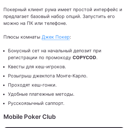
Покерный клиент рума имеет простой интерфейс и
предлагает базовый набор опций. Запустить его
можно на ПК или телефоне.
Плюсы комнаты
Джек Покер
:
Бонусный сет на начальный депозит при
регистрации по промокоду
COPYCOD
.
Квесты для кеш-игроков.
Розыгрыш джекпота Монте-Карло.
Проходят кеш-гонки.
Удобные платежные методы.
Русскоязычный саппорт.
Mobile Poker Club