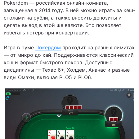
Pokerdom — российская онлайн-комната,
запущенная в 2014 году. В ней можно играть за кеш-
столами на рубли, а также вносить депозиты и
делать вывод в этой же валюте. Это позволяет
избегать потерь при конвертации.
Игра в руме
Покердом
проходит на разных лимитах
— от микро до хай. Поддерживаются классический
кеш и формат быстрого покера. Доступные
дисциплины — Техас 6+, Холдем, Ананас и разные
виды Омахи, включая PLO5 и PLO6.