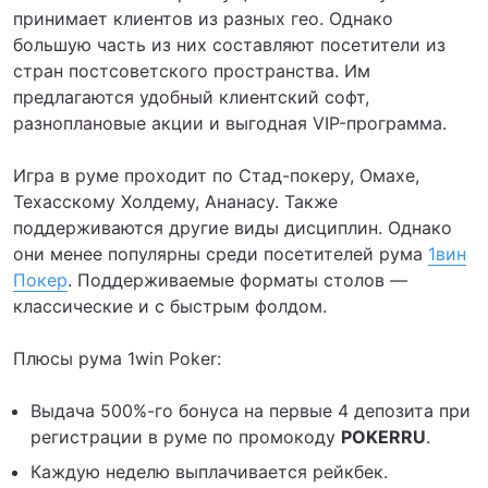
принимает клиентов из разных гео. Однако
большую часть из них составляют посетители из
стран постсоветского пространства. Им
предлагаются удобный клиентский софт,
разноплановые акции и выгодная VIP-программа.
Игра в руме проходит по Стад-покеру, Омахе,
Техасскому Холдему, Ананасу. Также
поддерживаются другие виды дисциплин. Однако
они менее популярны среди посетителей рума
1вин
Покер
. Поддерживаемые форматы столов —
классические и с быстрым фолдом.
Плюсы рума 1win Poker:
Выдача 500%-го бонуса на первые 4 депозита при
регистрации в руме по промокоду
POKERRU
.
Каждую неделю выплачивается рейкбек.