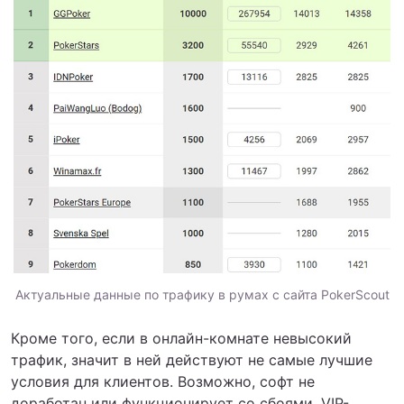
Актуальные данные по трафику в румах с сайта PokerScout
Кроме того, если в онлайн-комнате невысокий
трафик, значит в ней действуют не самые лучшие
условия для клиентов. Возможно, софт не
доработан или функционирует со сбоями, VIP-