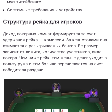
мультитейблинге.
Системные требования к устройству.
Структура рейка для игроков
Доход покерных комнат формируется за счет
удержания рейка — комиссии. За кеш-столами она
взимается с разыгрываемых банков. Ее размер
зависит от лимита, количества участников, вида
покера. Чем ниже рейк, тем меньше денег уходит в
пользу рума и тем больше перечисляется на счет
победителя раздачи.