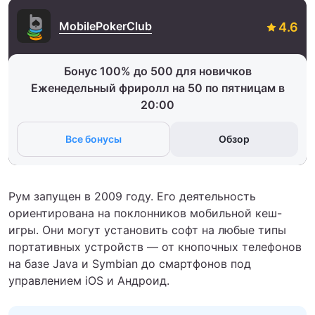
MobilePokerClub
Бонус 100% до 500 для новичков
Еженедельный фриролл на 50 по пятницам в
20:00
Все бонусы
Обзор
Рум запущен в 2009 году. Его деятельность
ориентирована на поклонников мобильной кеш-
игры. Они могут установить софт на любые типы
портативных устройств — от кнопочных телефонов
на базе Java и Symbian до смартфонов под
управлением iOS и Андроид.