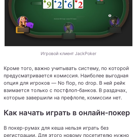
Игровой клиент JackPoker
Кроме того, важно учитывать систему, по которой
предусматривается комиссия. Наиболее выгодная
опция для игроков — No flop, no drop. В ней рейк
взимается только с постфлоп-банков. В раздачах,
которые завершили на префлопе, комиссии нет.
Как начать играть в онлайн-покер
В покер-румах для кеша нельзя играть без
регистрации. Для этого новому посетителю нужно