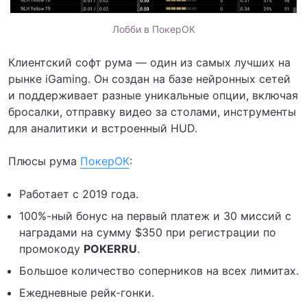
Лобби в ПокерОК
Клиентский софт рума — один из самых лучших на
рынке iGaming. Он создан на базе нейронных сетей
и поддерживает разные уникальные опции, включая
бросалки, отправку видео за столами, инструменты
для аналитики и встроенный HUD.
Плюсы рума
ПокерОК
:
Работает с 2019 года.
100%-ный бонус на первый платеж и 30 миссий с
наградами на сумму $350 при регистрации по
промокоду
POKERRU
.
Большое количество соперников на всех лимитах.
Ежедневные рейк-гонки.