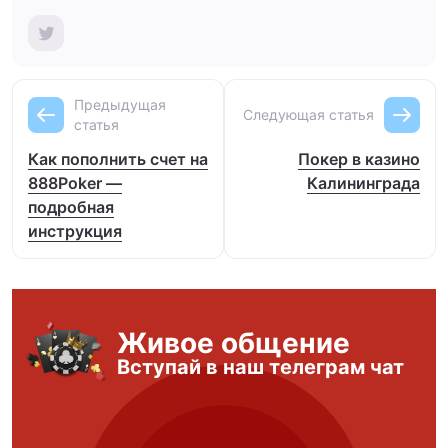
Предыдущая
Следующая статья
статья
Как пополнить счет на
Покер в казино
888Poker —
Калининграда
подробная
инструкция
Живое общение
Вступай в наш телеграм чат