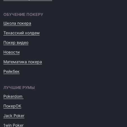
ОБУЧЕНИЕ ПОКЕРУ
Школа покера
Техасский холдем
Покер видео
Новости
Математика покера
Рейкбек
ЛУЧШИЕ РУМЫ
Pokerdom
ПокерОК
Jack Poker
1win Poker