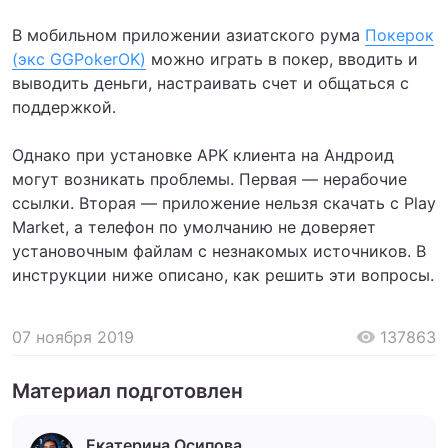
В мобильном приложении азиатского рума
Покерок
(экс GGPokerOK)
можно играть в покер, вводить и
выводить деньги, настраивать счет и общаться с
поддержкой.
Однако при установке APK клиента на Андроид
могут возникать проблемы. Первая — нерабочие
ссылки. Вторая — приложение нельзя скачать с Play
Market, а телефон по умолчанию не доверяет
установочным файлам с незнакомых источников. В
инструкции ниже описано, как решить эти вопросы.
07 ноября 2019
137863
Материал подготовлен
Екатерина Осипова