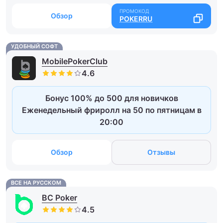
Обзор
POKERRU
УДОБНЫЙ СОФТ
MobilePokerClub
Бонус 100% до 500 для новичков
Еженедельный фриролл на 50 по пятницам в
20:00
Обзор
Отзывы
ВСЕ НА РУССКОМ
BC Poker