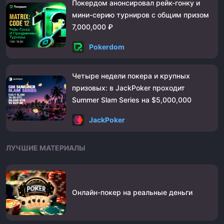
Покердом анонсировал рейк-гонку и
мини-серию турниров с общим призом
7,000,000 ₽
Pokerdom
Четыре недели покера и крупных
призовых: в JackPoker проходит
Summer Slam Series на $5,000,000
JackPoker
ЛУЧШИЕ МАТЕРИАЛЫ
Онлайн-покер на реальные деньги