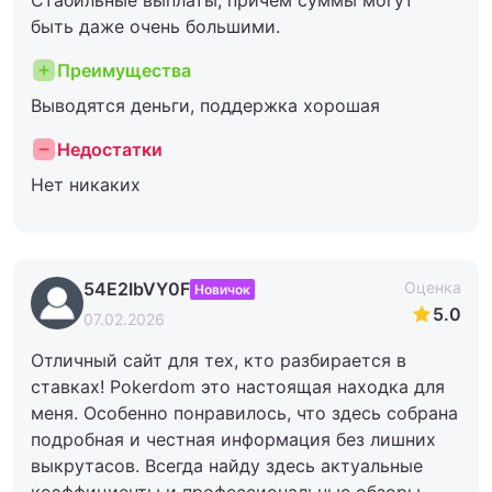
Стабильные выплаты, причем суммы могут
быть даже очень большими.
Преимущества
Выводятся деньги, поддержка хорошая
Недостатки
Нет никаких
54E2IbVY0F
Оценка
Новичок
07.02.2026
Отличный сайт для тех, кто разбирается в
ставках! Pokerdom это настоящая находка для
меня. Особенно понравилось, что здесь собрана
подробная и честная информация без лишних
выкрутасов. Всегда найду здесь актуальные