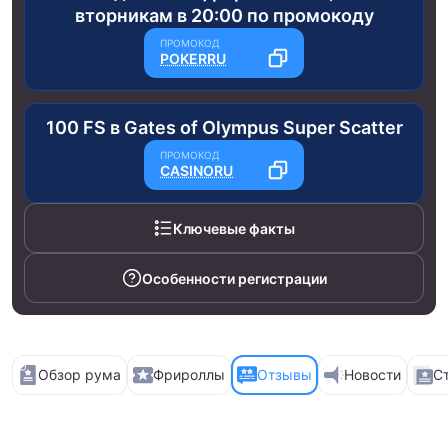
вторникам в 20:00 по промокоду
POKERRU
100 FS в Gates of Olympus Super Scatter
CASINORU
Ключевые факты
Особенности регистрации
Обзор рума
Фрироллы
Отзывы
Новости
С