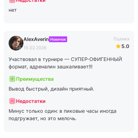
Недостатки
нет
AlexAverin
Оценка
Новичок
15.02.2026
Участвовал в турнире — СУПЕР-ОФИГЕННЫЙ
формат, адреналин зашкаливает!!!
Преимущества
Вывод быстрый, дизайн приятный.
Недостатки
Минус только один: в пиковые часы иногда
подгружает, но это мелочь.