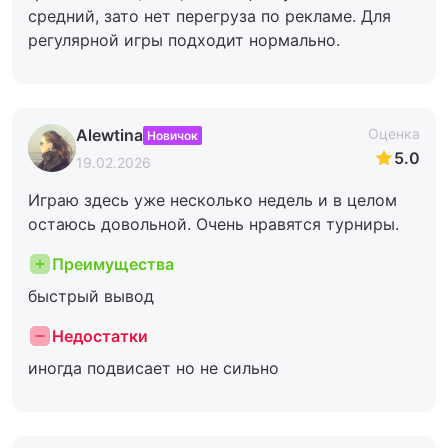
средний, зато нет перегруза по рекламе. Для
регулярной игры подходит нормально.
Alewtina
Оценка
Новичок
19.02.2026
Играю здесь уже несколько недель и в целом
остаюсь довольной. Очень нравятся турниры.
Преимущества
быстрый вывод
Недостатки
иногда подвисает но не сильно