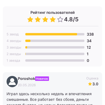
Рейтинг пользователей
338
5 звезд
34
4 звезды
12
3 звезды
1
2 звезды
0
1 звезда
Poroshok
Оценка
Новичок
20.05.2026
Играл здесь несколько недель и впечатления
смешанные. Все работает без сбоев, деньги