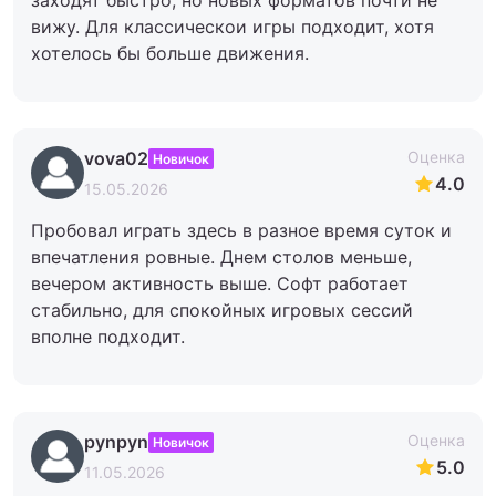
заходят быстро, но новых форматов почти не
вижу. Для классическои игры подходит, хотя
хотелось бы больше движения.
vova02
Оценка
Новичок
15.05.2026
Пробовал играть здесь в разное время суток и
впечатления ровные. Днем столов меньше,
вечером активность выше. Софт работает
стабильно, для спокойных игровых сессий
вполне подходит.
pynpyn
Оценка
Новичок
11.05.2026