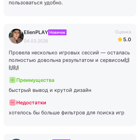
пользоваться удобно.
ElienPLAY
Оценка
Новичок
04.03.2026
Провела несколько игровых сессий — осталась
полностью довольна результатом и сервисом🙌
🙌🙌
Преимущества
быстрый вывод и крутой дизайн
Недостатки
хотелось бы больше фильтров для поиска игр