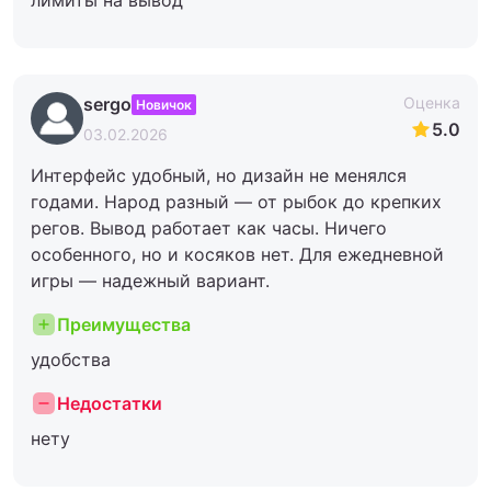
лимиты на вывод
sergo
Оценка
Новичок
03.02.2026
Интерфейс удобный, но дизайн не менялся
годами. Народ разный — от рыбок до крепких
регов. Вывод работает как часы. Ничего
особенного, но и косяков нет. Для ежедневной
игры — надежный вариант.
Преимущества
удобства
Недостатки
нету