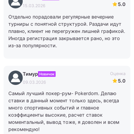
15.03.2026
Отдельно порадовали регулярные вечерние
турниры с понятной структурой. Раздачи идут
плавно, клиент не перегружен лишней графикой.
Иногда регистрация закрывается рано, но это
из-за популярности.
Тимур
Оценка
Новичок
09.03.2026
Самый лучший покер-рум- Pokerdom. Делаю
ставки в данный момент только здесь, всегда
много спортивных событий и главное
коэффициенты высокие, расчет ставок
моментальный, вывод тоже, я доволен и всем
рекомендую!