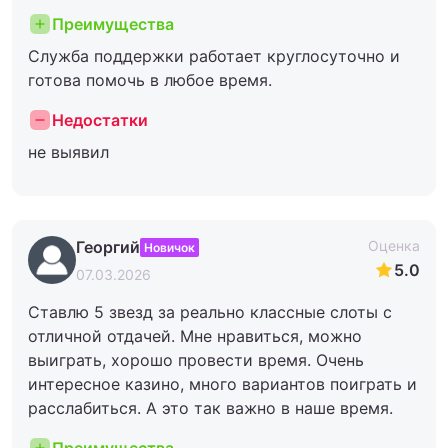
Преимущества
Служба поддержки работает круглосуточно и
готова помочь в любое время.
Недостатки
не выявил
Георгий
Оценка
Новичок
07.03.2026
Ставлю 5 звезд за реально классные слоты с
отличной отдачей. Мне нравиться, можно
выиграть, хорошо провести время. Очень
интересное казино, много вариантов поиграть и
расслабиться. А это так важно в наше время.