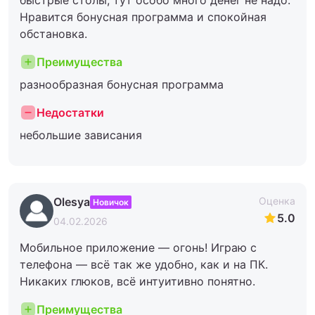
быстрые столы, тут особо много денег не надо.
Нравится бонусная программа и спокойная
обстановка.
Преимущества
разнообразная бонусная программа
Недостатки
небольшие зависания
Olesya
Оценка
Новичок
04.02.2026
Мобильное приложение — огонь! Играю с
телефона — всё так же удобно, как и на ПК.
Никаких глюков, всё интуитивно понятно.
Преимущества