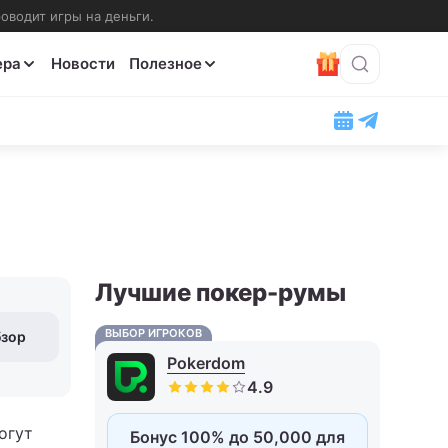
ера
Новости
Полезное
Лучшие покер-румы
ВЫБОР ИГРОКОВ
зор
Pokerdom
огут
Бонус 100% до 50,000 для