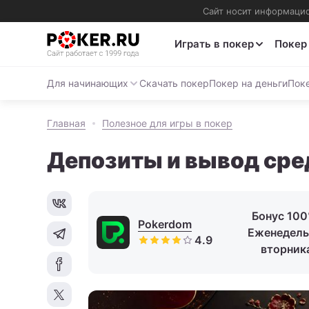
Играть в покер
Покер
Для начинающих
Скачать покер
Покер на деньги
Пок
Главная
Полезное для игры в покер
Депозиты и вывод сре
Бонус 100
Pokerdom
Еженедель
вторник