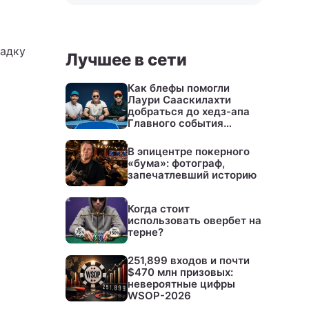
ладку
Лучшее в сети
Как блефы помогли
Лаури Сааскилахти
добраться до хедз-апа
Главного события
WSOP-2026? Разбор
эксперта
В эпицентре покерного
«бума»: фотограф,
запечатлевший историю
Когда стоит
использовать овербет на
терне?
251,899 входов и почти
$470 млн призовых:
невероятные цифры
WSOP-2026