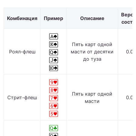
Вероя
Комбинация
Пример
Описание
соста
Пять карт одной
Роял-флеш
масти от десятки
0.0
до туза
Пять карт одной
Стрит-флеш
0.0
масти