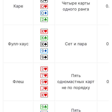
Четыре карты
Каре
0.
одного ранга
Фулл-хаус
Сет и пара
0.
Пять
Флеш
одномастных карт
0.
не по порядку
Пять