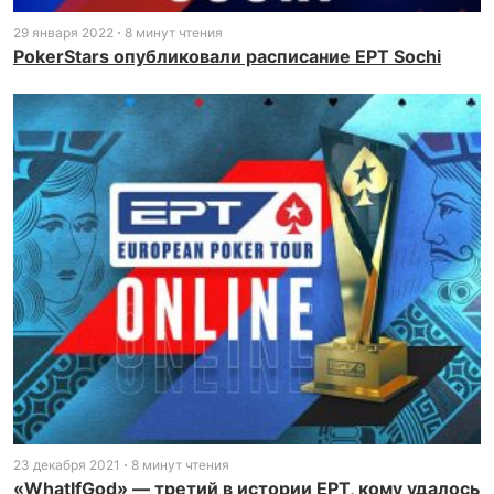
29 января 2022
8 минут чтения
PokerStars опубликовали расписание EPT Sochi
23 декабря 2021
8 минут чтения
«WhatIfGod» — третий в истории EPT, кому удалось