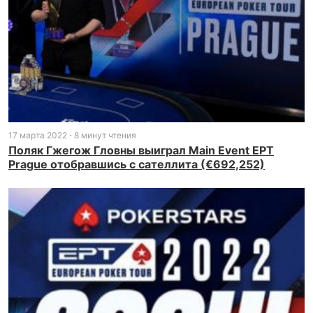
17 марта 2022
8 минут чтения
Поляк Гжегож Гловны выиграл Main Event EPT
Prague отобравшись с сателлита (€692,252)