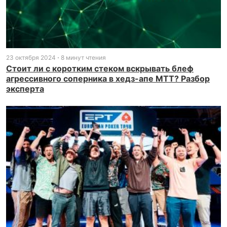
23 октября 2024
8 минут чтения
Стоит ли с коротким стеком вскрывать блеф
агрессивного соперника в хедз-апе МТТ? Разбор
эксперта