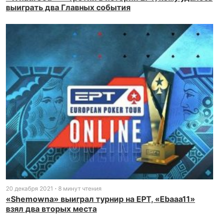
выиграть два Главных события
20 декабря 2021
8 минут чтения
«Shemowna» выиграл турнир на EPT, «Ebaaa11»
взял два вторых места