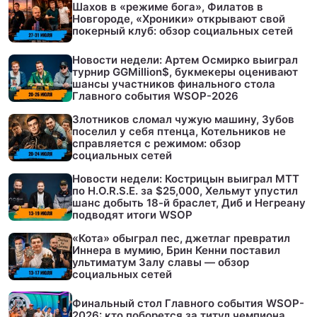
Шахов в «режиме бога», Филатов в
Новгороде, «Хроники» открывают свой
покерный клуб: обзор социальных сетей
Новости недели: Артем Осмирко выиграл
турнир GGMillion$, букмекеры оценивают
шансы участников финального стола
Главного события WSOP-2026
Злотников сломал чужую машину, Зубов
поселил у себя птенца, Котельников не
справляется с режимом: обзор
социальных сетей
Новости недели: Кострицын выиграл МТТ
по H.O.R.S.E. за $25,000, Хельмут упустил
шанс добыть 18-й браслет, Диб и Негреану
подводят итоги WSOP
«Кота» обыграл пес, джетлаг превратил
Иннера в мумию, Брин Кенни поставил
ультиматум Залу славы — обзор
социальных сетей
Финальный стол Главного события WSOP-
2026: кто поборется за титул чемпиона