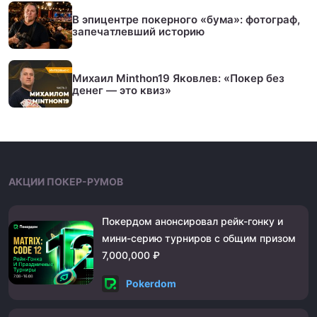
В эпицентре покерного «бума»: фотограф,
запечатлевший историю
Михаил Minthon19 Яковлев: «Покер без
денег — это квиз»
АКЦИИ ПОКЕР-РУМОВ
Покердом анонсировал рейк-гонку и
мини-серию турниров с общим призом
7,000,000 ₽
Pokerdom