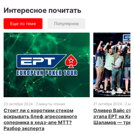
Интересное почитать
Еще по теме
Популярное
23 октября 2024
2 минуты чтения
21 октября 2024
2 ми
Стоит ли с коротким стеком
Оливер Вайс ст
вскрывать блеф агрессивного
этапа EPT на Ки
соперника в хедз-апе МТТ?
Шаламов — тре
Разбор эксперта