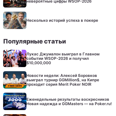
невероятные цифры WSOP-2026
Несколько историй успеха в покере
Популярные статьи
Лукас Джумалон выиграл в Главном
событии WSOP-2026 и получил
$10,000,000
Новости недели: Алексей Боровков
выиграл турнир GGMillion$, на Кипре
проходит серия Merit Poker NOIR
Еженедельные результаты воскресников
Новая надежда и GGMasters — на Poker.ru!