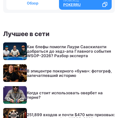
Обзор
POKERRU
Лучшее в сети
Как блефы помогли Лаури Сааскилахти
добраться до хедз-апа Главного события
WSOP-2026? Разбор эксперта
В эпицентре покерного «бума»: фотограф,
запечатлевший историю
Когда стоит использовать овербет на
терне?
251,899 входов и почти $470 млн призовых: