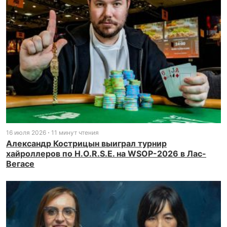
16 июля 2026
11 минут чтения
Александр Кострицын выиграл турнир
хайроллеров по H.O.R.S.E. на WSOP-2026 в Лас-
Вегасе