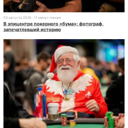
05 августа 2026
11 минут чтения
В эпицентре покерного «бума»: фотограф,
запечатлевший историю