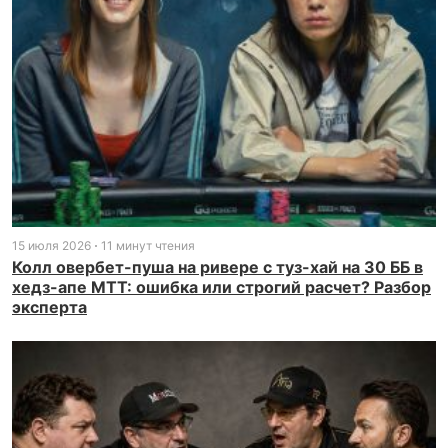
15 июля 2026
11 минут чтения
Колл овербет-пуша на ривере с туз-хай на 30 ББ в
хедз-апе МТТ: ошибка или строгий расчет? Разбор
эксперта