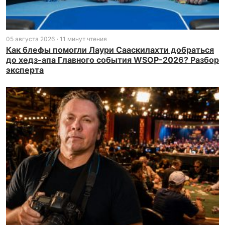
05 августа 2026
11 минут чтения
Как блефы помогли Лаури Сааскилахти добраться
до хедз-апа Главного события WSOP-2026? Разбор
эксперта