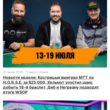
20 июля 2026
11 минут чтения
Новости недели: Кострицын выиграл МТТ по
H.O.R.S.E. за $25,000, Хельмут упустил шанс
добыть 18-й браслет, Диб и Негреану подводят
итоги WSOP