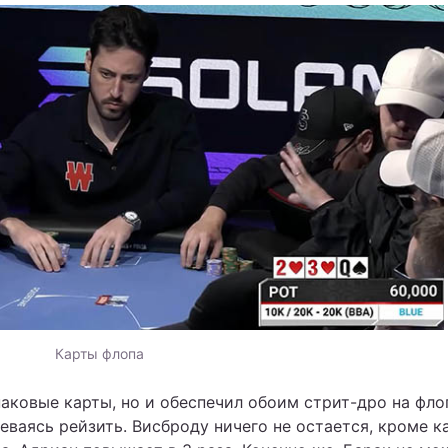
Карты флопа
аковые карты, но и обеспечил обоим стрит-дро на фло
еваясь рейзить. Висброду ничего не остается, кроме к