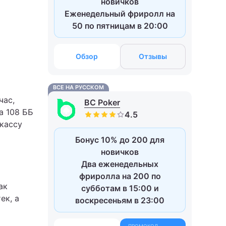
новичков
Еженедельный фриролл на
50 по пятницам в 20:00
Обзор
Отзывы
ВСЕ НА РУССКОМ
час,
BC Poker
а 108 ББ
кассу
Бонус 10% до 200 для
новичков
Два еженедельных
фриролла на 200 по
ак
субботам в 15:00 и
ек, а
воскресеньям в 23:00