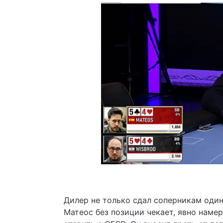
Дилер не только сдал соперникам один
Матеос без позиции чекает, явно намер