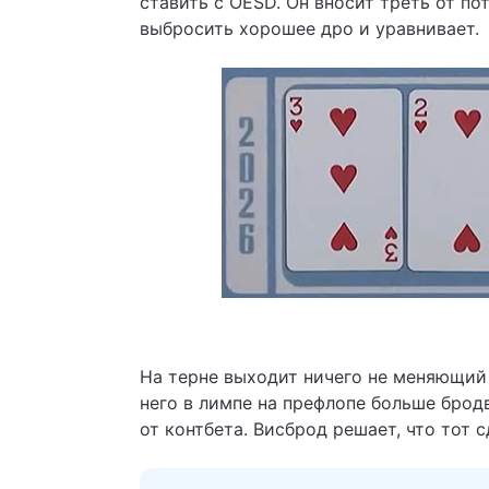
ставить с OESD. Он вносит треть от по
выбросить хорошее дро и уравнивает.
На терне выходит ничего не меняющий 
него в лимпе на префлопе больше брод
от контбета. Висброд решает, что тот с