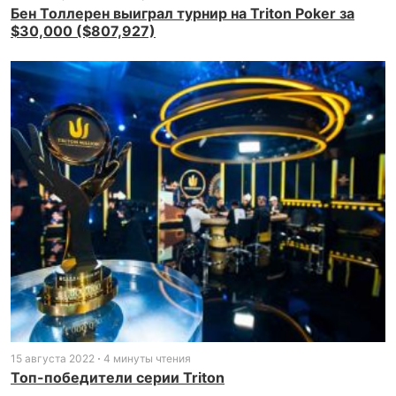
Бен Толлерен выиграл турнир на Triton Poker за
$30,000 ($807,927)
15 августа 2022
4 минуты чтения
Топ-победители серии Triton