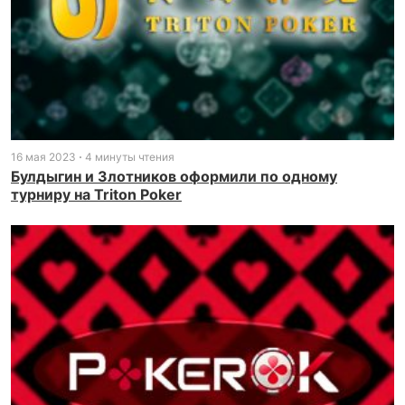
16 мая 2023
4 минуты чтения
Булдыгин и Злотников оформили по одному
турниру на Triton Poker