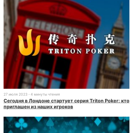
27 июля 2023
4 минуты чтения
Сегодня в Лондоне стартует серия Triton Poker: кто
приглашен из наших игроков