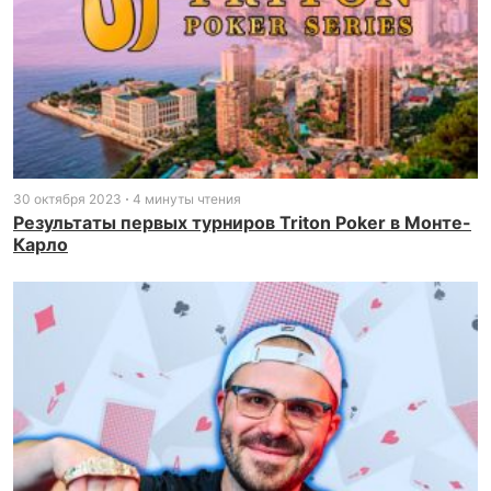
30 октября 2023
4 минуты чтения
Результаты первых турниров Triton Poker в Монте-
Карло