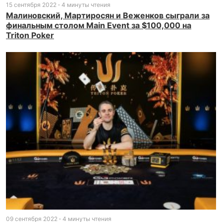
15 сентября 2022
4 минуты чтения
Малиновский, Мартиросян и Веженков сыграли за
финальным столом Main Event за $100,000 на
Triton Poker
09 сентября 2022
4 минуты чтения