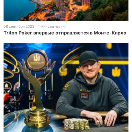
08 сентября 2023
4 минуты чтения
Triton Poker впервые отправляется в Монте-Карло