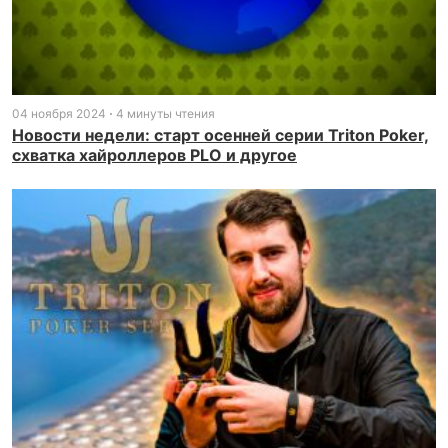
04 ноября 2024
4 минуты чтения
Новости недели: старт осенней серии Triton Poker,
схватка хайроллеров PLO и другое