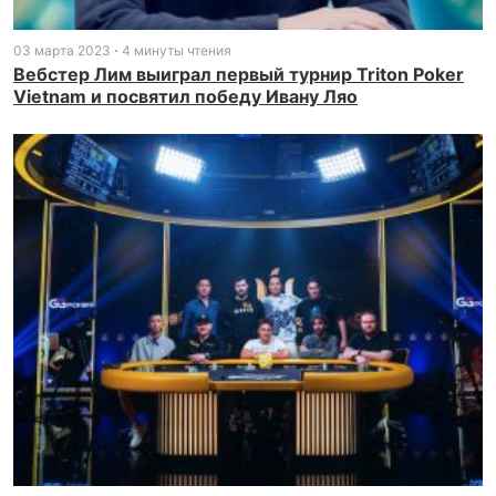
03 марта 2023
4 минуты чтения
Вебстер Лим выиграл первый турнир Triton Poker
Vietnam и посвятил победу Ивану Ляо