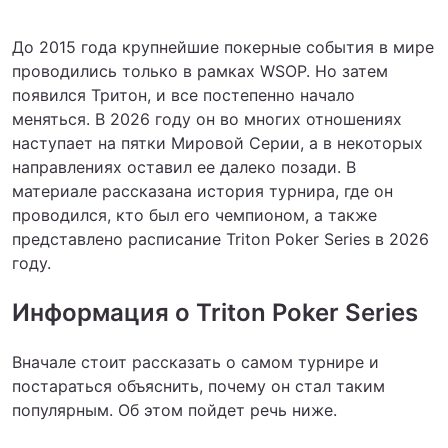
До 2015 года крупнейшие покерные события в мире
проводились только в рамках WSOP. Но затем
появился Тритон, и все постепенно начало
меняться. В 2026 году он во многих отношениях
наступает на пятки Мировой Серии, а в некоторых
направлениях оставил ее далеко позади. В
материале рассказана история турнира, где он
проводился, кто был его чемпионом, а также
представлено расписание Triton Poker Series в 2026
году.
Информация о Triton Poker Series
Вначале стоит рассказать о самом турнире и
постараться объяснить, почему он стал таким
популярным. Об этом пойдет речь ниже.