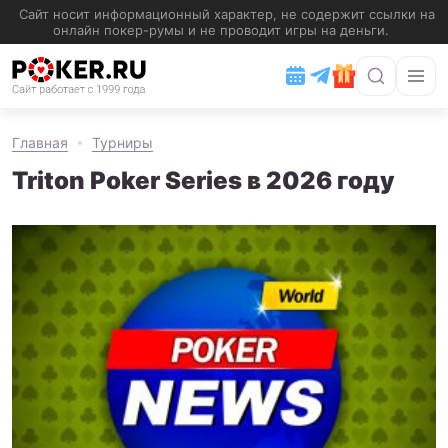
Главная
Турниры
Triton Poker Series в 2026 году