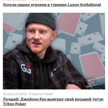
Успехи наших игроков в турнире Luxon Invitational
02 августа 2023
4 минуты чтения
Лучший: Джейсон Кун выиграл свой восьмой титул
Triton Poker