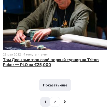
23 мая 2022
4 минуты чтения
Том Дван выиграл свой первый турнир на Triton
Poker — PLO за €25,000
Показать еще
1
2