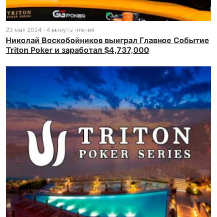
23 мая 2024
4 минуты чтения
Николай Воскобойников выиграл Главное Событие
Triton Poker и заработал $4,737,000