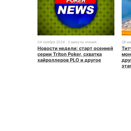
04 ноября 2024
2 минуты чтения
28 м
Новости недели: старт осенней
Тит
серии Triton Poker, схватка
мон
хайроллеров PLO и другое
дру
эта