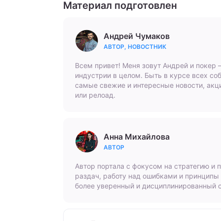
Материал подготовлен
Андрей Чумаков
АВТОР, НОВОСТНИК
Всем привет! Меня зовут Андрей и покер 
индустрии в целом. Быть в курсе всех со
самые свежие и интересные новости, акц
или релоад.
Анна Михайлова
АВТОР
Автор портала с фокусом на стратегию и 
раздач, работу над ошибками и принципы 
более уверенный и дисциплинированный с