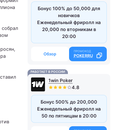
 оформил
ллиона
Бонус 100% до 50,000 для
новичков
Еженедельный фриролл на
 собрал
20,000 по вторникам в
вом
20:00
росян,
Обзор
ира
POKERRU
РАБОТАЕТ В РОССИИ
оставил
1win Poker
Бонус 500% до 200,000
Еженедельный фриролл на
50 по пятницам в 20:00
отив