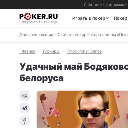
Играть в покер
Покер
Для начинающих
Скачать покер
Покер на деньги
Пок
Главная
Турниры
Triton Poker Series
Удачный май Бодяковс
белоруса