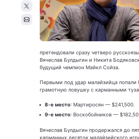
претендовали сразу четверо русскояз
Вячеслав Булдыгин и Никита Бодяковск
будущий чемпион Майкл Сойза.
Первыми под удар малайзийца попали 
грамотную ловушку с карманными тузам
8-е место
: Мартиросян — $241,500.
9-е место
: Воскобойников — $182,50
Вячеслав Булдыгин продержался до пят
карманных десяток малайзийского игро