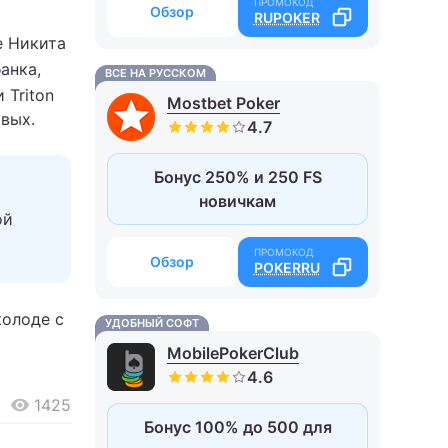
Обзор
RUPOKER
е Никита
анка,
ВСЕ НА РУССКОМ
 Triton
Mostbet Poker
овых.
Бонус 250% и 250 FS
новичкам
ой
Обзор
POKERRU
колоде с
УДОБНЫЙ СОФТ
MobilePokerClub
1425
Бонус 100% до 500 для