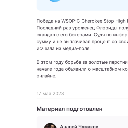
Победа на WSOP-C Cherokee Stop High R
Последний раз уроженец Флориды получи
скандал с его бекерами. Судя по инф
сумму и не выплачивал процент со сво
исчезла из медиа-поля.
В этом году борьба за золотые перстн
начале года объявили о масштабном ко
онлайне.
17 мая 2023
Материал подготовлен
Андрей Чумаков