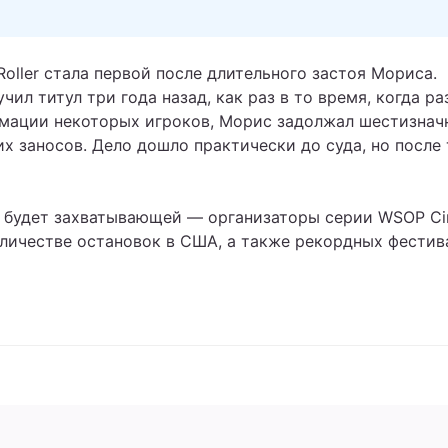
oller стала первой после длительного застоя Мориса.
л титул три года назад, как раз в то время, когда ра
ормации некоторых игроков, Морис задолжал шестизна
их заносов. Дело дошло практически до суда, но после
и будет захватывающей — организаторы серии WSOP Cir
личестве остановок в США, а также рекордных фестив