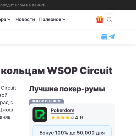
ера
Новости
Полезное
 кольцам WSOP Circuit
Лучшие покер-румы
ircuit
вой
ВЫБОР ИГРОКОВ
град с
 Джош
Pokerdom
заняв
Бонус 100% до 50,000 для