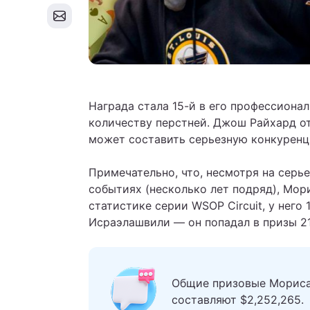
Награда стала 15-й в его профессиона
количеству перстней. Джош Райхард отс
может составить серьезную конкуренц
Примечательно, что, несмотря на серь
событиях (несколько лет подряд), Мор
статистике серии WSOP Circuit, у него
Исраэлашвили — он попадал в призы 21
Общие призовые Мориса 
составляют $2,252,265.