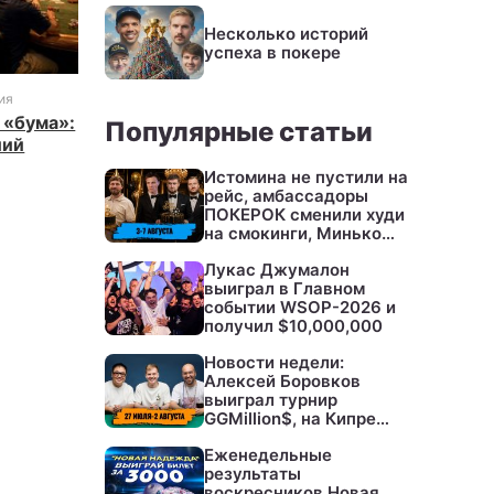
Несколько историй
успеха в покере
ия
 «бума»:
Популярные статьи
ший
Истомина не пустили на
рейс, амбассадоры
ПОКЕРОК сменили худи
на смокинги, Минько
делает свой мерч: обзор
Лукас Джумалон
социальных сетей
выиграл в Главном
событии WSOP-2026 и
получил $10,000,000
Новости недели:
Алексей Боровков
выиграл турнир
GGMillion$, на Кипре
проходит серия Merit
Еженедельные
Poker NOIR
результаты
воскресников Новая