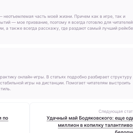
— неотъемлемая часть моей жизни. Причем как в игре, так и
бытий — мое призвание, поэтому я всегда готовлю для читателей
ии, а также всегда расскажу, где раздают самый лучший рейкб
практику онлайн-игры. В статьях подробно разбирает структуру
стабильной игры на дистанции. Помогает читателям выстроить
тиль.
Следующая стат
и по
Удачный май Бодяковского: еще од
миллион в копилку талантливо
белору