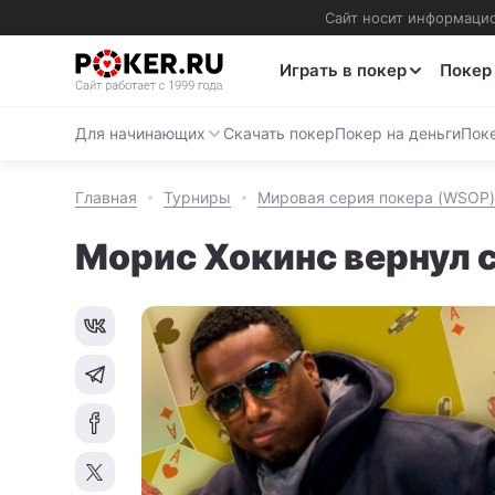
Играть в покер
Покер
Для начинающих
Скачать покер
Покер на деньги
Пок
Главная
Турниры
Мировая серия покера (WSOP)
Морис Хокинс вернул 