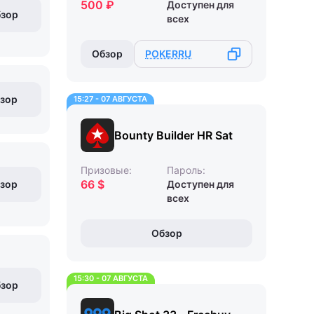
500 ₽
Доступен для
зор
всех
Обзор
POKERRU
зор
15:27 - 07 АВГУСТА
Bounty Builder HR Sat
Призовые:
Пароль:
66 $
зор
Доступен для
всех
Обзор
15:30 - 07 АВГУСТА
зор