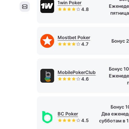
1win Poker
Еженеде
пятница
Mostbet Poker
Бонус 
Бонус 1
MobilePokerClub
Еженеде
Бонус 1
BC Poker
Два еженед
субботам в 1