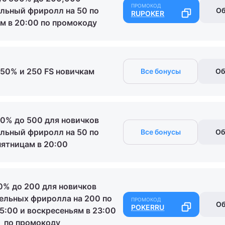
льный фриролл на 50 по
Об
RUPOKER
м в 20:00 по промокоду
250% и 250 FS новичкам
Все бонусы
Об
00% до 500 для новичков
льный фриролл на 50 по
Все бонусы
Об
пятницам в 20:00
0% до 200 для новичков
ельных фриролла на 200 по
Об
POKERRU
5:00 и воскресеньям в 23:00
по промокоду