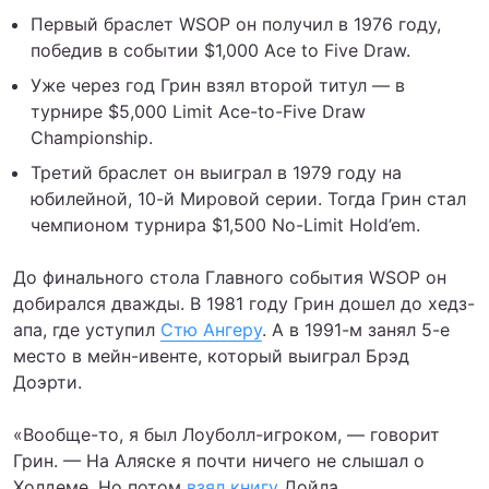
Первый браслет WSOP он получил в 1976 году,
победив в событии $1,000 Ace to Five Draw.
Уже через год Грин взял второй титул — в
турнире $5,000 Limit Ace-to-Five Draw
Championship.
Третий браслет он выиграл в 1979 году на
юбилейной, 10-й Мировой серии. Тогда Грин стал
чемпионом турнира $1,500 No-Limit Hold’em.
До финального стола Главного события WSOP он
добирался дважды. В 1981 году Грин дошел до хедз-
апа, где уступил
Стю Ангеру
. А в 1991-м занял 5-е
место в мейн-ивенте, который выиграл Брэд
Доэрти.
«Вообще-то, я был Лоуболл-игроком, — говорит
Грин. — На Аляске я почти ничего не слышал о
Холдеме. Но потом
взял книгу
Дойла