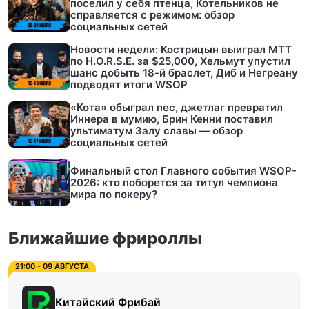
поселил у себя птенца, Котельников не
справляется с режимом: обзор
социальных сетей
Новости недели: Кострицын выиграл МТТ
по H.O.R.S.E. за $25,000, Хельмут упустил
шанс добыть 18-й браслет, Диб и Негреану
подводят итоги WSOP
«Кота» обыграл пес, джетлаг превратил
Иннера в мумию, Брин Кенни поставил
ультиматум Залу славы — обзор
социальных сетей
Финальный стол Главного события WSOP-
2026: кто поборется за титул чемпиона
мира по покеру?
Ближайшие фрироллы
21:00 - 09 АВГУСТА
Китайский Фрибай