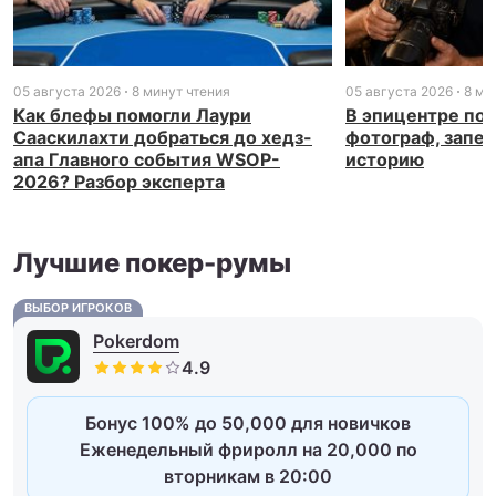
05 августа 2026
8 минут чтения
05 августа 2026
8 ми
Как блефы помогли Лаури
В эпицентре пок
Сааскилахти добраться до хедз-
фотограф, запе
апа Главного события WSOP-
историю
2026? Разбор эксперта
Лучшие покер-румы
ВЫБОР ИГРОКОВ
Pokerdom
Бонус 100% до 50,000 для новичков
Еженедельный фриролл на 20,000 по
вторникам в 20:00