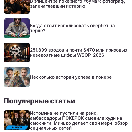
В эпицентре покерного «бума»: фотограф,
запечатлевший историю
Когда стоит использовать овербет на
терне?
251,899 входов и почти $470 млн призовых:
невероятные цифры WSOP-2026
Несколько историй успеха в покере
Популярные статьи
Истомина не пустили на рейс,
амбассадоры ПОКЕРОК сменили худи на
смокинги, Минько делает свой мерч: обзор
социальных сетей