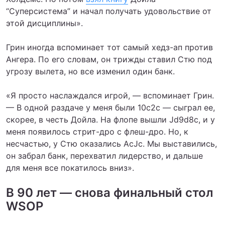
“Суперсистема” и начал получать удовольствие от
этой дисциплины».
Грин иногда вспоминает тот самый хедз-ап против
Ангера. По его словам, он трижды ставил Стю под
угрозу вылета, но все изменил один банк.
«Я просто наслаждался игрой, — вспоминает Грин.
— В одной раздаче у меня были 10c2c — сыграл ее,
скорее, в честь Дойла. На флопе вышли Jd9d8c, и у
меня появилось стрит-дро с флеш-дро. Но, к
несчастью, у Стю оказались AcJc. Мы выставились,
он забрал банк, перехватил лидерство, и дальше
для меня все покатилось вниз».
В 90 лет — снова финальный стол
WSOP