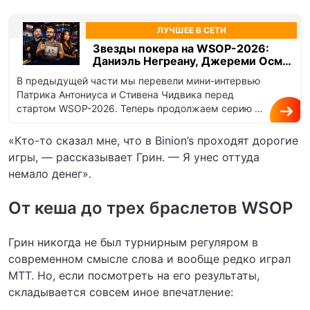
ЛУЧШЕЕ В СЕТИ
Звезды покера на WSOP-2026:
Даниэль Негреану, Джереми Осмус
и Мария Хо
В предыдущей части мы перевели мини-интервью
Патрика Антониуса и Стивена Чидвика перед
стартом WSOP-2026. Теперь продолжаем серию с
Даниэлем Негреану, Джереми Осмусом и
Марией…
«Кто-то сказал мне, что в Binion’s проходят дорогие
игры, — рассказывает Грин. — Я унес оттуда
немало денег».
От кеша до трех браслетов WSOP
Грин никогда не был турнирным регуляром в
современном смысле слова и вообще редко играл
МТТ. Но, если посмотреть на его результаты,
складывается совсем иное впечатление: