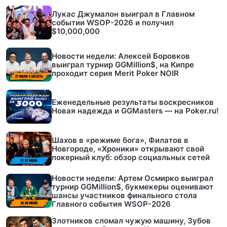
Лукас Джумалон выиграл в Главном
событии WSOP-2026 и получил
$10,000,000
Новости недели: Алексей Боровков
выиграл турнир GGMillion$, на Кипре
проходит серия Merit Poker NOIR
Еженедельные результаты воскресников
Новая надежда и GGMasters — на Poker.ru!
Шахов в «режиме бога», Филатов в
Новгороде, «Хроники» открывают свой
покерный клуб: обзор социальных сетей
Новости недели: Артем Осмирко выиграл
турнир GGMillion$, букмекеры оценивают
шансы участников финального стола
Главного события WSOP-2026
Злотников сломал чужую машину, Зубов