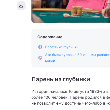
Содержание:
Парень из глубинки
Это были суровые 50-е — мы развле
могли
Парень из глубинки
История началась 10 августа 1933-го в
более 100 человек. Парень родился в 
не позволит ему достичь чего-либо в 