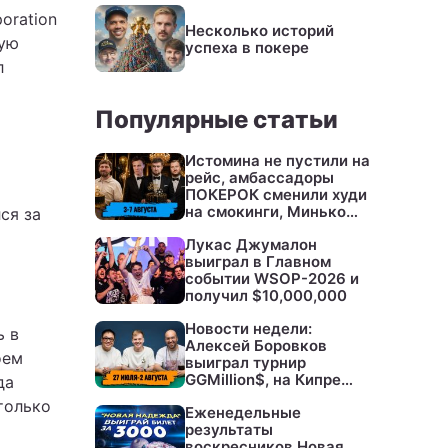
oration
Несколько историй
вую
успеха в покере
л
Популярные статьи
Истомина не пустили на
рейс, амбассадоры
ПОКЕРОК сменили худи
на смокинги, Минько
ся за
делает свой мерч: обзор
Лукас Джумалон
социальных сетей
выиграл в Главном
событии WSOP-2026 и
получил $10,000,000
Новости недели:
ь в
Алексей Боровков
оем
выиграл турнир
GGMillion$, на Кипре
да
проходит серия Merit
только
Еженедельные
Poker NOIR
результаты
воскресников Новая