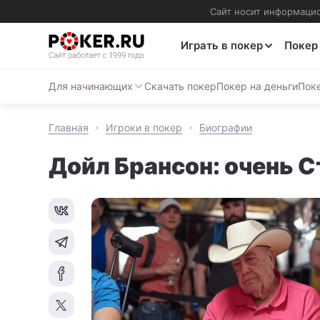
Играть в покер
Покер
Для начинающих
Скачать покер
Покер на деньги
Пок
Главная
Игроки в покер
Биографии
Дойл Брансон: очень 