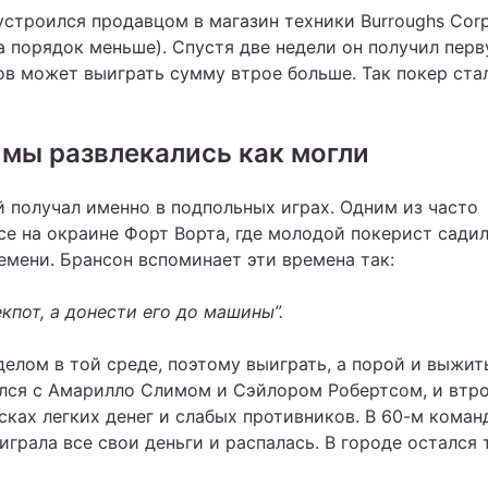
строился продавцом в магазин техники Burroughs Corp
а порядок меньше). Спустя две недели он получил пер
сов может выиграть сумму втрое больше. Так покер ста
 мы развлекались как могли
й получал именно в подпольных играх. Одним из часто
е на окраине Форт Ворта, где молодой покерист садил
емени. Брансон вспоминает эти времена так:
кпот, а донести его до машины”.
елом в той среде, поэтому выиграть, а порой и выжит
лся с Амарилло Слимом и Сэйлором Робертсом, и втр
сках легких денег и слабых противников. В 60-м коман
играла все свои деньги и распалась. В городе остался 