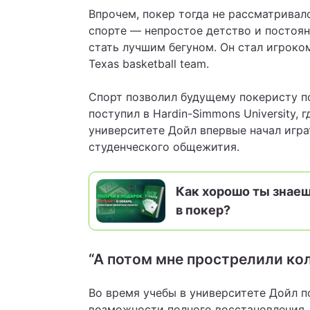
Впрочем, покер тогда не рассматривал
спорте — непростое детство и постоян
стать лучшим бегуном. Он стал игроко
Texas basketball team.
Спорт позволил будущему покеристу п
поступил в Hardin-Simmons University,
университете Дойл впервые начал игра
студенческого общежития.
Как хорошо ты знае
в покер?
“А потом мне прострелили ко
Во время учебы в университете Дойл п
возможности полного восстановления.