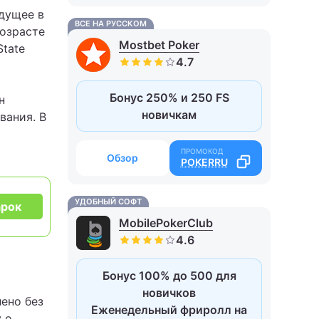
удущее в
ВСЕ НА РУССКОМ
возрасте
Mostbet Poker
tate
Бонус 250% и 250 FS
н
новичкам
вания. В
Обзор
POKERRU
УДОБНЫЙ СОФТ
арок
MobilePokerClub
Бонус 100% до 500 для
новичков
ено без
Еженедельный фриролл на
 о