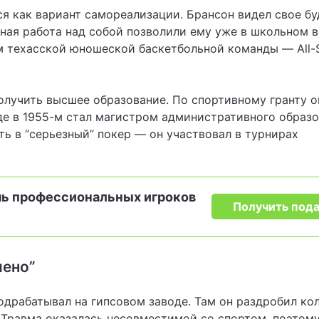
ся как вариант самореализации. Брансон видел свое б
ная работа над собой позволили ему уже в школьном 
м техасской юношеской баскетбольной команды — All-S
олучить высшее образование. По спортивному гранту о
 где в 1955-м стал магистром административного образо
ть в “серьезный” покер — он участвовал в турнирах
шь профессиональных игроков
Получить под
лено”
одрабатывал на гипсовом заводе. Там он раздробил кол
 Травма оказалась несовместимой со спортом, поэтому