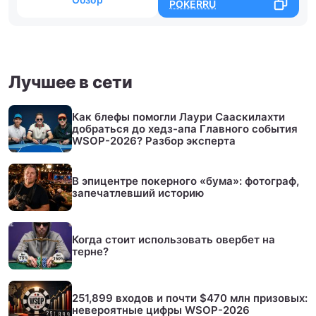
POKERRU
Лучшее в сети
Как блефы помогли Лаури Сааскилахти
добраться до хедз-апа Главного события
WSOP-2026? Разбор эксперта
В эпицентре покерного «бума»: фотограф,
запечатлевший историю
Когда стоит использовать овербет на
терне?
251,899 входов и почти $470 млн призовых:
невероятные цифры WSOP-2026