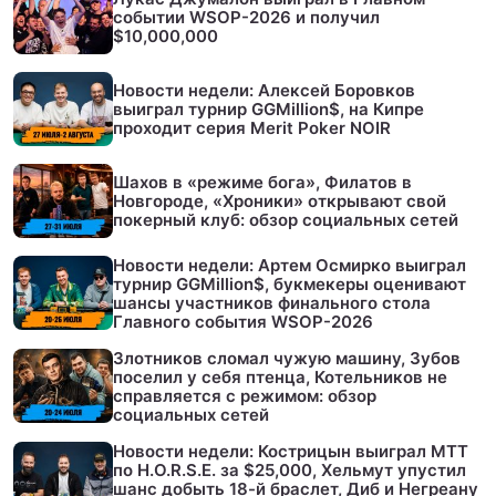
событии WSOP-2026 и получил
$10,000,000
Новости недели: Алексей Боровков
выиграл турнир GGMillion$, на Кипре
проходит серия Merit Poker NOIR
Шахов в «режиме бога», Филатов в
Новгороде, «Хроники» открывают свой
покерный клуб: обзор социальных сетей
Новости недели: Артем Осмирко выиграл
турнир GGMillion$, букмекеры оценивают
шансы участников финального стола
Главного события WSOP-2026
Злотников сломал чужую машину, Зубов
поселил у себя птенца, Котельников не
справляется с режимом: обзор
социальных сетей
Новости недели: Кострицын выиграл МТТ
по H.O.R.S.E. за $25,000, Хельмут упустил
шанс добыть 18-й браслет, Диб и Негреану