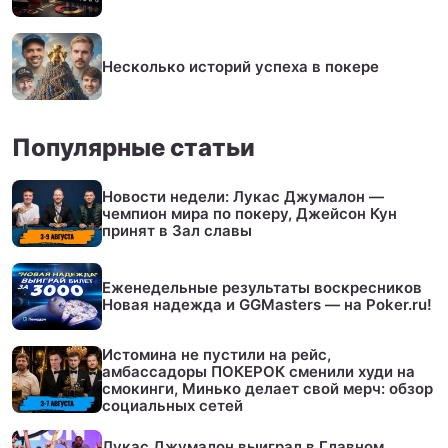
Несколько историй успеха в покере
Популярные статьи
Новости недели: Лукас Джумалон —
чемпион мира по покеру, Джейсон Кун
принят в Зал славы
Еженедельные результаты воскресников
Новая надежда и GGMasters — на Poker.ru!
Истомина не пустили на рейс,
амбассадоры ПОКЕРОК сменили худи на
смокинги, Минько делает свой мерч: обзор
социальных сетей
Лукас Джумалон выиграл в Главном