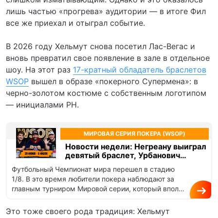
лишь частью «прогрева» аудитории — в итоге Фил
все же приехал и отыграл событие.
В 2026 году Хельмут снова посетил Лас-Вегас и
вновь превратил свое появление в зале в отдельное
шоу. На этот раз
17-кратный обладатель браслетов
WSOP
вышел в образе «покерного Супермена»: в
черно-золотом костюме с собственным логотипом
— инициалами PH.
МИРОВАЯ СЕРИЯ ПОКЕРА (WSOP)
Новости недели: Негреану выиграл
девятый браслет, Урбанович
победил в миксе дисциплин
Футбольный Чемпионат мира перешел в стадию
1/8. В это время любители покера наблюдают за
главным турниром Мировой серии, который вполне
можно сравнивать с плей-офф…
Это тоже своего рода традиция: Хельмут