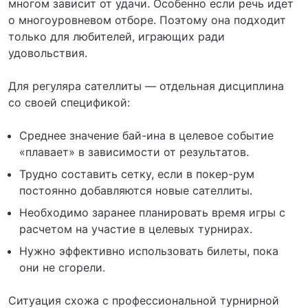
многом зависит от удачи. Особенно если речь идет
о многоуровневом отборе. Поэтому она подходит
только для любителей, играющих ради
удовольствия.
Для регуляра сателлиты — отдельная дисциплина
со своей спецификой:
Среднее значение бай-ина в целевое событие
«плавает» в зависимости от результатов.
Трудно составить сетку, если в покер-рум
постоянно добавляются новые сателлиты.
Необходимо заранее планировать время игры с
расчетом на участие в целевых турнирах.
Нужно эффективно использовать билеты, пока
они не сгорели.
Ситуация схожа с профессиональной турнирной