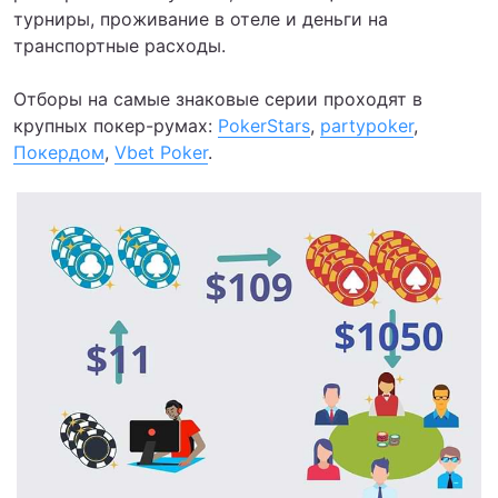
турниры, проживание в отеле и деньги на
транспортные расходы.
Отборы на самые знаковые серии проходят в
крупных покер-румах:
PokerStars
,
partypoker
,
Покердом
,
Vbet Poker
.