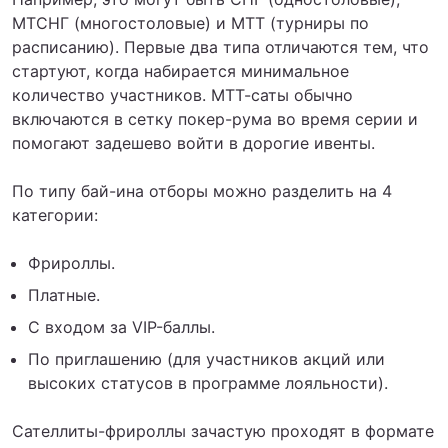
МТСНГ (многостоловые) и МТТ (турниры по
расписанию). Первые два типа отличаются тем, что
стартуют, когда набирается минимальное
количество участников. МТТ-саты обычно
включаются в сетку покер-рума во время серии и
помогают задешево войти в дорогие ивенты.
По типу бай-ина отборы можно разделить на 4
категории:
Фрироллы.
Платные.
С входом за VIP-баллы.
По приглашению (для участников акций или
высоких статусов в программе лояльности).
Сателлиты-фрироллы зачастую проходят в формате