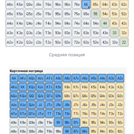
Средняя позиция