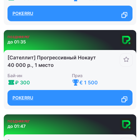
POKERRU
ПОЗДНЯЯ РЕГ
до 01:35
[Сателлит] Прогрессивный Нокаут
40 000 р.
, 1 место
₽ 300
€ 1 500
POKERRU
ПОЗДНЯЯ РЕГ
до 01:47