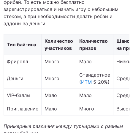
фрибай. То есть можно бесплатно
зарегистрироваться и начать игру с небольшим
стеком, а при необходимости делать ребаи и
аддоны за деньги.
Количество
Количество
Шанс
Тип бай-ина
участников
призов
на при
Фриролл
Много
Мало
Низки
Стандартное
Деньги
Много
Средн
(
ИТМ
5-20%)
VIP-баллы
Мало
Мало
Средн
Приглашение
Мало
Много
Высок
Примерные различия между турнирами с разным