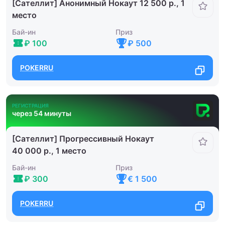
[Сателлит] Анонимный Нокаут
12 500 р.
, 1
место
₽ 100
₽ 500
POKERRU
РЕГИСТРАЦИЯ
через 54 минуты
[Сателлит] Прогрессивный Нокаут
40 000 р.
, 1 место
₽ 300
€ 1 500
POKERRU