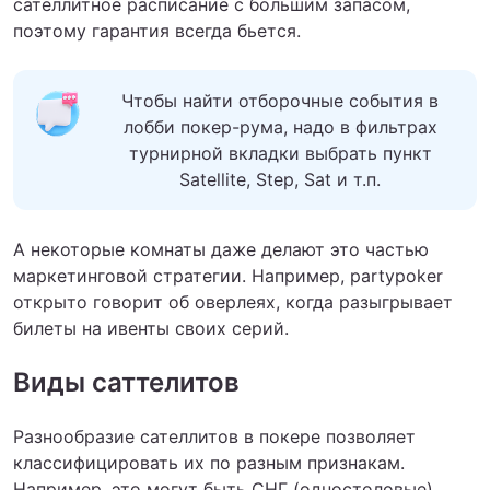
сателлитное расписание с большим запасом,
поэтому гарантия всегда бьется.
Чтобы найти отборочные события в
лобби покер-рума, надо в фильтрах
турнирной вкладки выбрать пункт
Satellite, Step, Sat и т.п.
А некоторые комнаты даже делают это частью
маркетинговой стратегии. Например, partypoker
открыто говорит об оверлеях, когда разыгрывает
билеты на ивенты своих серий.
Виды саттелитов
Разнообразие сателлитов в покере позволяет
классифицировать их по разным признакам.
Например, это могут быть СНГ (одностоловые),