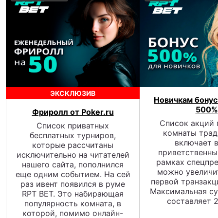
ЭКСКЛЮЗИВ
Новичкам бонус
500%
Фриролл от Poker.ru
Список акций 
Список приватных
комнаты тра
бесплатных турниров,
включает в
которые рассчитаны
приветственный
исключительно на читателей
рамках спецпр
нашего сайта, пополнился
можно увеличи
еще одним событием. На сей
первой транзакц
раз ивент появился в руме
Максимальная су
RPT BET. Это набирающая
составляет 2
популярность комната, в
которой, помимо онлайн-