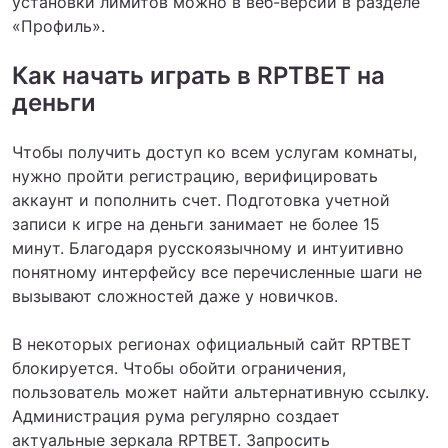
установки лимитов можно в веб-версии в разделе
«Профиль».
Как начать играть в RPTBET на
деньги
Чтобы получить доступ ко всем услугам комнаты,
нужно пройти регистрацию, верифицировать
аккаунт и пополнить счет. Подготовка учетной
записи к игре на деньги занимает не более 15
минут. Благодаря русскоязычному и интуитивно
понятному интерфейсу все перечисленные шаги не
вызывают сложностей даже у новичков.
В некоторых регионах официальный сайт RPTBET
блокируется. Чтобы обойти ограничения,
пользователь может найти альтернативную ссылку.
Администрация рума регулярно создает
актуальные зеркала RPTBET. Запросить