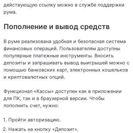
действующую ссылку можно в службе поддержки
рума.
Пополнение и вывод средств
В руме реализована удобная и безопасная система
финансовых операций. Пользователям доступны
популярные платежные инструменты. Вносить
депозиты и запрашивать вывод выигрышей можно с
помощью банковских карт, электронных кошельков
и криптовалютных опций.
Функционал «Кассы» доступен как в приложении
для ПК, так и в браузерной версии. Чтобы
пополнить счет, нужно:
Пройти авторизацию.
Нажать на кнопку «Депозит».