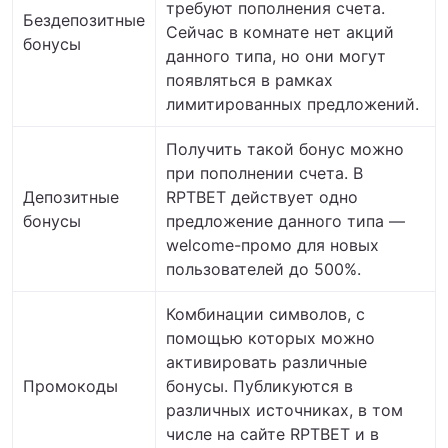
требуют пополнения счета.
Бездепозитные
Сейчас в комнате нет акций
бонусы
данного типа, но они могут
появляться в рамках
лимитированных предложений.
Получить такой бонус можно
при пополнении счета. В
Депозитные
RPTBET действует одно
бонусы
предложение данного типа —
welcome-промо для новых
пользователей до 500%.
Комбинации символов, с
помощью которых можно
активировать различные
Промокоды
бонусы. Публикуются в
различных источниках, в том
числе на сайте RPTBET и в