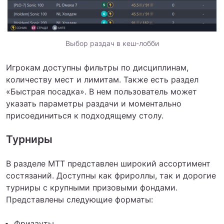
Выбор раздач в кеш-лобби
Игрокам доступны фильтры по дисциплинам,
количеству мест и лимитам. Также есть раздел
«Быстрая посадка». В нем пользователь может
указать параметры раздачи и моментально
присоединиться к подходящему столу.
Турниры
В разделе МТТ представлен широкий ассортимент
состязаний. Доступны как фрироллы, так и дорогие
турниры с крупными призовыми фондами.
Представлены следующие форматы:
Фризауты.