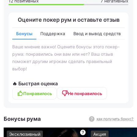
12
позитивных
7
негативных
Оцените покер рум и оставьте отзыв
Бонусы
Поддержка
Ввод и вывод средств
Ваше мнение важно! Оцените бонусы этого покер-
рума: понравились они вам или нет? Ваш отзыв
поможет другим игрокам сделать правильный
выбор!
🔥 Быстрая оценка
Понравилось
Не понравилось
Бонусы рума
как получить бонус?
Эксклюзивный
Акция