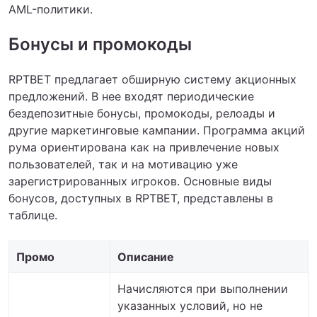
AML-политики.
Бонусы и промокоды
RPTBET предлагает обширную систему акционных
предложений. В нее входят периодические
бездепозитные бонусы, промокоды, релоады и
другие маркетинговые кампании. Программа акций
рума ориентирована как на привлечение новых
пользователей, так и на мотивацию уже
зарегистрированных игроков. Основные виды
бонусов, доступных в RPTBET, представлены в
таблице.
Промо
Описание
Начисляются при выполнении
указанных условий, но не