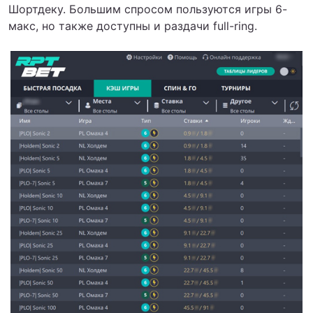
Шортдеку. Большим спросом пользуются игры 6-
макс, но также доступны и раздачи full-ring.