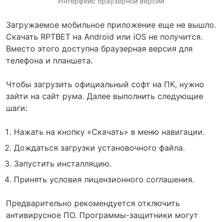
Интерфейс браузерной версии
Загружаемое мобильное приложение еще не вышло.
Скачать RPTBET на Android или iOS не получится.
Вместо этого доступна браузерная версия для
телефона и планшета.
Чтобы загрузить официальный софт на ПК, нужно
зайти на сайт рума. Далее выполнить следующие
шаги:
Нажать на кнопку «Скачать» в меню навигации.
Дождаться загрузки установочного файла.
Запустить инсталляцию.
Принять условия лицензионного соглашения.
Предварительно рекомендуется отключить
антивирусное ПО. Программы-защитники могут