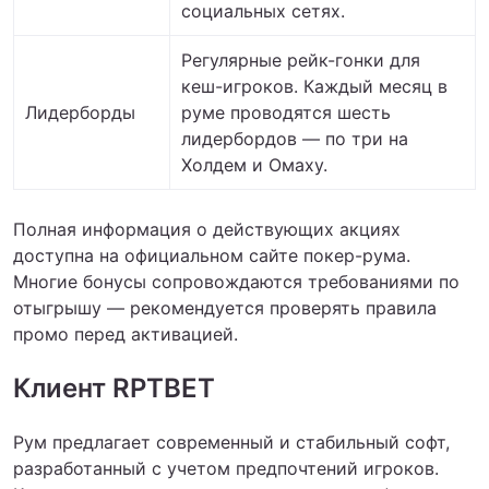
социальных сетях.
Регулярные рейк-гонки для
кеш-игроков. Каждый месяц в
Лидерборды
руме проводятся шесть
лидербордов — по три на
Холдем и Омаху.
Полная информация о действующих акциях
доступна на официальном сайте покер-рума.
Многие бонусы сопровождаются требованиями по
отыгрышу — рекомендуется проверять правила
промо перед активацией.
Клиент RPTBET
Рум предлагает современный и стабильный софт,
разработанный с учетом предпочтений игроков.