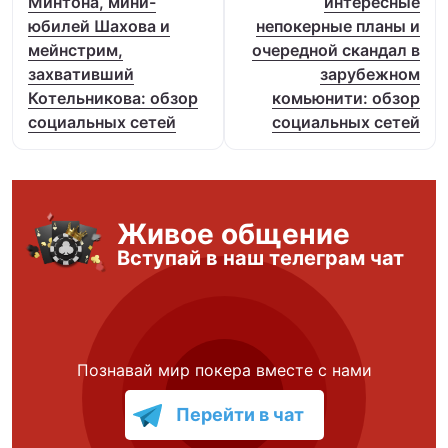
Минтона, мини-
интересные
юбилей Шахова и
непокерные планы и
мейнстрим,
очередной скандал в
захвативший
зарубежном
Котельникова: обзор
комьюнити: обзор
социальных сетей
социальных сетей
Живое общение
Вступай в наш телеграм чат
Познавай мир покера вместе с нами
Перейти в чат