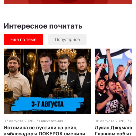
Интересное почитать
Еще по теме
Популярное
07 августа 2026
7 минут чтения
06 августа 2026
7 ми
Истомина не пустили на рейс,
Лукас Джумалон
амбассадоры ПОКЕРОК сменили
Главном событи