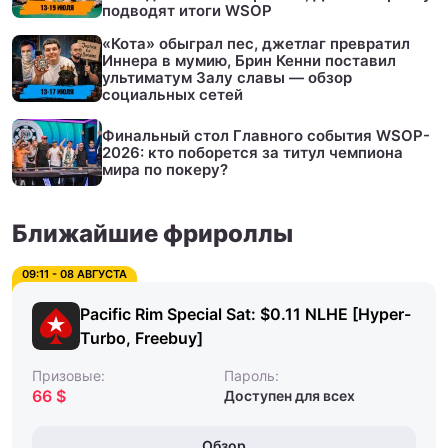
подводят итоги WSOP
«Кота» обыграл пес, джетлаг превратил
Иннера в мумию, Брин Кенни поставил
ультиматум Залу славы — обзор
социальных сетей
Финальный стол Главного события WSOP-
2026: кто поборется за титул чемпиона
мира по покеру?
Ближайшие фрироллы
09:11 - 08 АВГУСТА
Pacific Rim Special Sat: $0.11 NLHE [Hyper-
Turbo, Freebuy]
Призовые:
Пароль:
66 $
Доступен для всех
Обзор