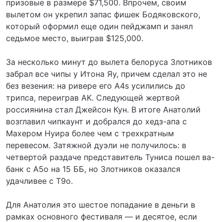
призовые в размере $71,500. Впрочем, своим
вылетом он укрепил запас фишек Бодяковского,
который оформил еще один пейджамп и занял
седьмое место, выиграв $125,000.
За несколько минут до вылета белоруса Злотников
забрал все чипы у Итона Яу, причем сделал это не
без везения: на ривере его A4s усилились до
трипса, переиграв AK. Следующей жертвой
россиянина стал Джейсон Кун. В итоге Анатолий
возглавил чипкаунт и добрался до хедз-апа с
Махером Нуира более чем с трехкратным
перевесом. Затяжной дуэли не получилось: в
четвертой раздаче представитель Туниса пошел ва-
банк с A5o на 15 ББ, но Злотников оказался
удачливее с T9o.
Для Анатолия это шестое попадание в деньги в
рамках основного фестиваля — и десятое, если