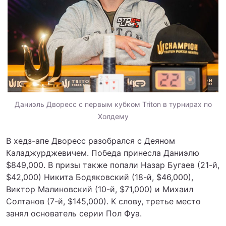
Даниэль Дворесс с первым кубком Triton в турнирах по
Холдему
В хедз-апе Дворесс разобрался с Деяном
Каладжурджевичем. Победа принесла Даниэлю
$849,000. В призы также попали Назар Бугаев (21-й,
$42,000) Никита Бодяковский (18-й, $46,000),
Виктор Малиновский (10-й, $71,000) и Михаил
Солтанов (7-й, $145,000). К слову, третье место
занял основатель серии Пол Фуа.