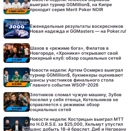
выиграл турнир GGMillion$, на Кипре
проходит серия Merit Poker NOIR
Еженедельные результаты воскресников
Новая надежда и GGMasters — на Poker.ru!
Шахов в «режиме бога», Филатов в
Новгороде, «Хроники» открывают свой
покерный клуб: обзор социальных сетей
Новости недели: Артем Осмирко выиграл
турнир GGMillion$, букмекеры оценивают
шансы участников финального стола
Главного события WSOP-2026
Злотников сломал чужую машину, Зубов
поселил у себя птенца, Котельников не
справляется с режимом: обзор
социальных сетей
Новости недели: Кострицын выиграл МТТ
по H.O.R.S.E. за $25,000, Хельмут упустил
шанс добыть 18-й браслет, Диб и Негреану