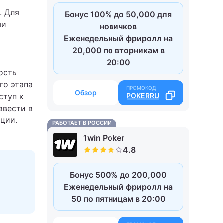
. Для
Бонус 100% до 50,000 для
ми
новичков
Еженедельный фриролл на
20,000 по вторникам в
20:00
ость
го этапа
Обзор
ступ к
POKERRU
ввести в
кции.
РАБОТАЕТ В РОССИИ
1win Poker
Бонус 500% до 200,000
Еженедельный фриролл на
50 по пятницам в 20:00