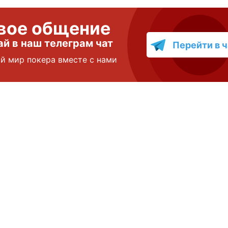
вое общение
ай в наш телеграм чат
Перейти в ч
й мир покера вместе с нами