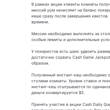
В рамках акции клиенты комнаты получ
миссий рум начисляет на баланс покер
кеше сразу после завершения квестов.
времени.
Миссии необходимо выполнять за стол
особые лимиты и дополнительные услов
У покеристов есть шанс удвоить разме
достаточно сорвать Cash Game Jackpo
образом.
Полученный инстант-кеш необходимо о
столами комнаты. Уровни ставок и пок
инстант-кеш отыгрывается по одинаков
деньги конвертируется $5.
Принять участие в акции Cash Daily Q