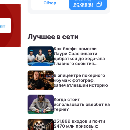
Обзор
POKERRU
ат
Лучшее в сети
Как блефы помогли
Лаури Сааскилахти
добраться до хедз-апа
Главного события
WSOP-2026? Разбор
эксперта
В эпицентре покерного
«бума»: фотограф,
запечатлевший историю
Когда стоит
использовать овербет на
терне?
251,899 входов и почти
$470 млн призовых: