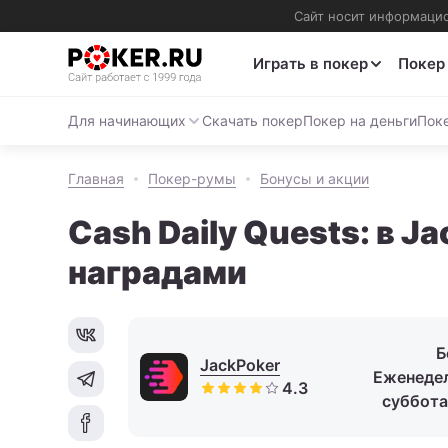
Играть в покер
Покер
Для начинающих
Скачать покер
Покер на деньги
Пок
Главная
Покер-румы
Бонусы и акции
Cash Daily Quests: в 
наградами
Б
JackPoker
Еженедел
суббота