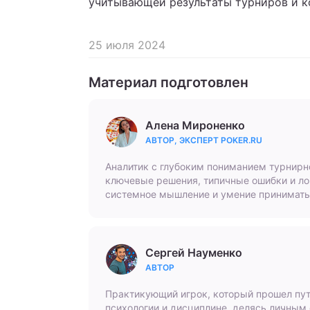
учитывающей результаты турниров и к
25 июля 2024
Материал подготовлен
Алена Мироненко
АВТОР, ЭКСПЕРТ POKER.RU
Аналитик с глубоким пониманием турнирно
ключевые решения, типичные ошибки и ло
системное мышление и умение принимать
Сергей Науменко
АВТОР
Практикующий игрок, который прошел путь
психологии и дисциплине, делясь личным