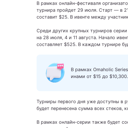
В рамках онлайн-фестиваля организато
турнира пройдет 29 июля. Старт — в 2
составит $25. В ивенте между участни
Среди других крупных турниров серии 
на 28 июля, 4 и 11 августа. Начало ив
составляет $525. В каждом турнире бу
В рамках Omaholic Serie
инами от $15 до $10,300
Турниры первого дня уже доступны в ру
будет перенесена сумма всех стеков, 
В рамках онлайн-серии также будет со