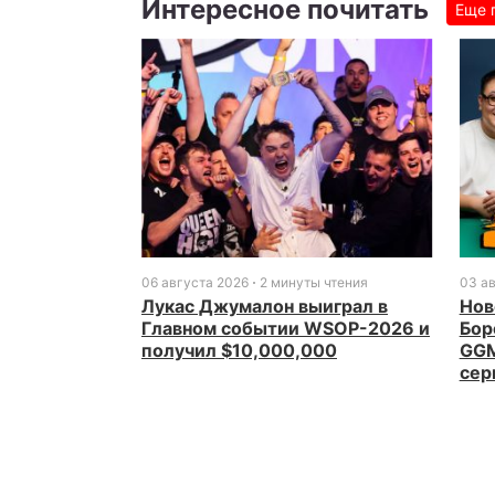
Интересное почитать
Еще 
06 августа 2026
2 минуты чтения
03 а
Лукас Джумалон выиграл в
Нов
Главном событии WSOP-2026 и
Бор
получил $10,000,000
GGM
сер