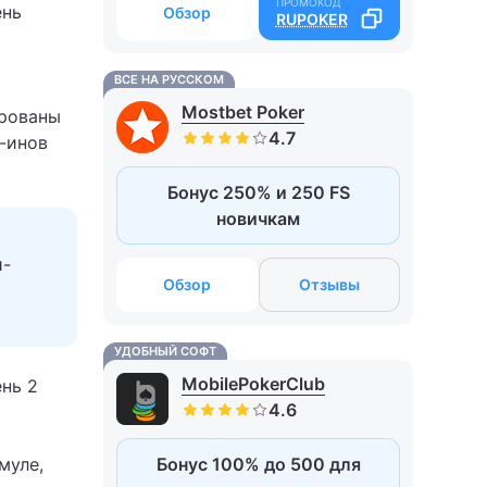
ень
Обзор
RUPOKER
ВСЕ НА РУССКОМ
Mostbet Poker
ированы
й-инов
Бонус 250% и 250 FS
новичкам
й-
Обзор
Отзывы
УДОБНЫЙ СОФТ
MobilePokerClub
ень 2
муле,
Бонус 100% до 500 для