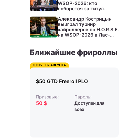
WSOP-2026: кто
поборется за титул
чемпиона мира по
Александр Кострицын
покеру?
выиграл турнир
хайроллеров по H.O.R.S.E.
на WSOP-2026 в Лас-
Вегасе
Ближайшие фрироллы
10:05 - 07 АВГУСТА
$50 GTD Freeroll PLO
Призовые:
Пароль:
50 $
Доступен для
всех