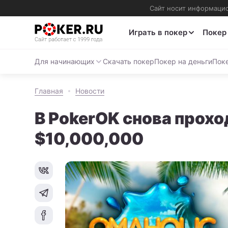
Играть в покер
Покер
Для начинающих
Скачать покер
Покер на деньги
Пок
Главная
Новости
В PokerOK снова прохо
$10,000,000