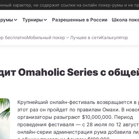
 румы
Турниры
Разрешенные в России
Школа пок
ер бесплатно
Мобильный покер
Лучшее в сети
Калькулятор
дит Omaholic Series с обще
Крупнейший онлайн-фестиваль возвращается в 
этот раз он пройдет по правилам Омахи. В ново
организаторы разыграют $10,000,000. Период
проведения фестиваля — с 28 июля по 12 август
онлайн-серии администрация рума добавила л