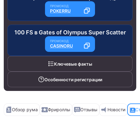
POKERRU
100 FS в Gates of Olympus Super Scatter
CASINORU
Ключевые факты
Особенности регистрации
Обзор рума
Фрироллы
Отзывы
Новости
С