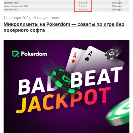
14 января 2024
8 минут чтения
Микролимиты на Pokerdom — советы по игре без
покерного софта