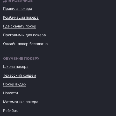
ДЛЯ НОВИЧКОВ
Правила покера
Комбинации покера
Где скачать покер
Программы для покера
Онлайн-покер бесплатно
ОБУЧЕНИЕ ПОКЕРУ
Школа покера
Техасский холдем
Покер видео
Новости
Математика покера
Рейкбек