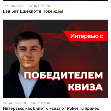
16 апреля 2022
8 минут чтения
Бэд Бит Джекпот в Покердом
24 ноября 2020
8 минут чтения
Интервью: как билет с квиза от Poker.ru принес