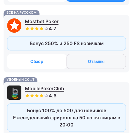
ВСЕ НА РУССКОМ
Mostbet Poker
Бонус 250% и 250 FS новичкам
Обзор
Отзывы
УДОБНЫЙ СОФТ
MobilePokerClub
Бонус 100% до 500 для новичков
Еженедельный фриролл на 50 по пятницам в
20:00