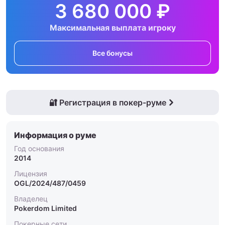
3 680 000 ₽
Максимальная выплата игроку
Все бонусы
🔐 Регистрация в покер-руме
Информация о руме
Год основания
2014
Лицензия
OGL/2024/487/0459
Владелец
Pokerdom Limited
Покерные сети