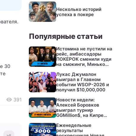
Несколько историй
успеха в покере
вателя.
Популярные статьи
Истомина не пустили на
рейс, амбассадоры
ПОКЕРОК сменили худи
на смокинги, Минько
е 30
делает свой мерч: обзор
йте
Лукас Джумалон
социальных сетей
выиграл в Главном
событии WSOP-2026 и
получил $10,000,000
391
Новости недели:
Алексей Боровков
выиграл турнир
GGMillion$, на Кипре
проходит серия Merit
Еженедельные
Poker NOIR
результаты
воскресников Новая