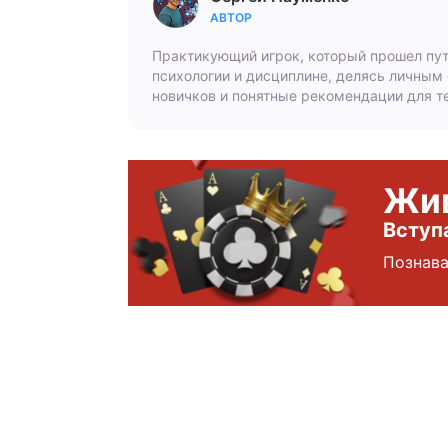
АВТОР
Практикующий игрок, который прошел путь
психологии и дисциплине, делясь личным
новичков и понятные рекомендации для тех
Жи
Вступ
Познава