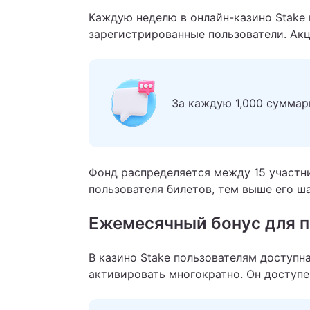
Каждую неделю в онлайн-казино Stake 
зарегистрированные пользователи. Акц
За каждую 1,000 суммарн
Фонд распределяется между 15 участн
пользователя билетов, тем выше его ш
Ежемесячный бонус для п
В казино Stake пользователям доступн
активировать многократно. Он доступе