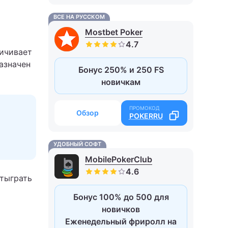
ВСЕ НА РУССКОМ
Mostbet Poker
личивает
азначен
Бонус 250% и 250 FS
новичкам
Обзор
POKERRU
УДОБНЫЙ СОФТ
MobilePokerClub
отыграть
Бонус 100% до 500 для
новичков
Еженедельный фриролл на