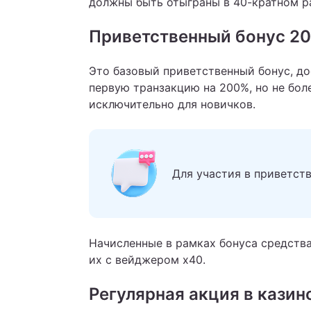
должны быть отыграны в 40-кратном р
Приветственный бонус 20
Это базовый приветственный бонус, до
первую транзакцию на 200%, но не боле
исключительно для новичков.
Для участия в приветств
Начисленные в рамках бонуса средства
их с вейджером х40.
Регулярная акция в казин