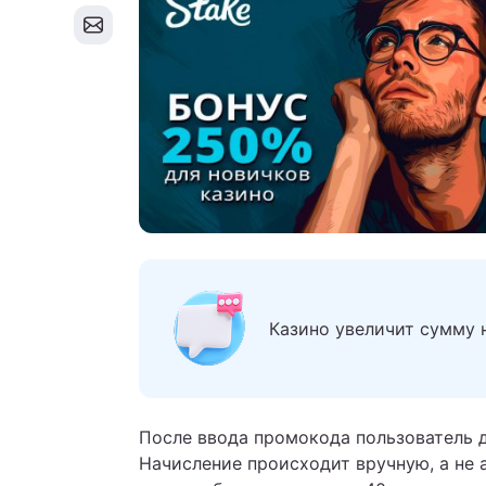
Казино увеличит сумму н
После ввода промокода пользователь д
Начисление происходит вручную, а не 