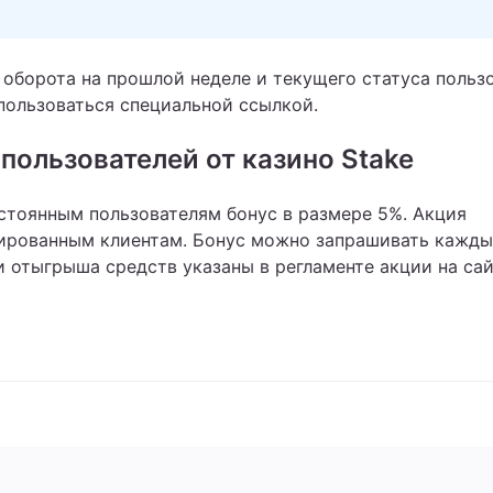
оборота на прошлой неделе и текущего статуса пользо
пользоваться специальной ссылкой.
пользователей от казино Stake
стоянным пользователям бонус в размере 5%. Акция
рированным клиентам. Бонус можно запрашивать кажды
и отыгрыша средств указаны в регламенте акции на са