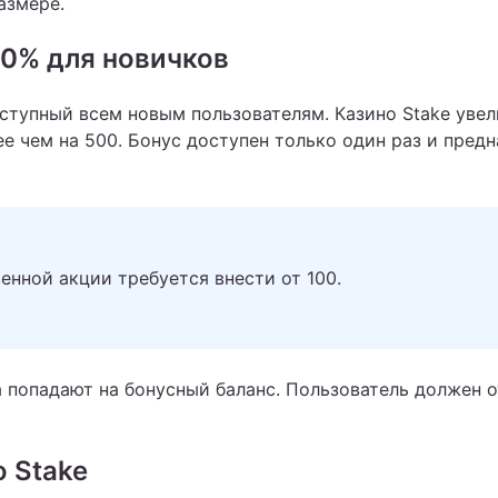
азмере.
0% для новичков
ступный всем новым пользователям. Казино Stake уве
е чем на 500. Бонус доступен только один раз и предн
енной акции требуется внести от 100.
 попадают на бонусный баланс. Пользователь должен 
о Stake