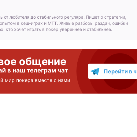
 от любителя до стабильного регуляра. Пишет о стратегии,
 опытом в кеш-играх и МТТ. Живые разборы раздач, ошибки
, кто хочет играть в покер увереннее и стабильнее.
вое общение
ай в наш телеграм чат
Перейти в ч
й мир покера вместе с нами