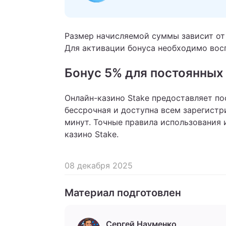
Размер начисляемой суммы зависит от 
Для активации бонуса необходимо вос
Бонус 5% для постоянных 
Онлайн-казино Stake предоставляет по
бессрочная и доступна всем зарегист
минут. Точные правила использования 
казино Stake.
08 декабря 2025
Материал подготовлен
Сергей Науменко