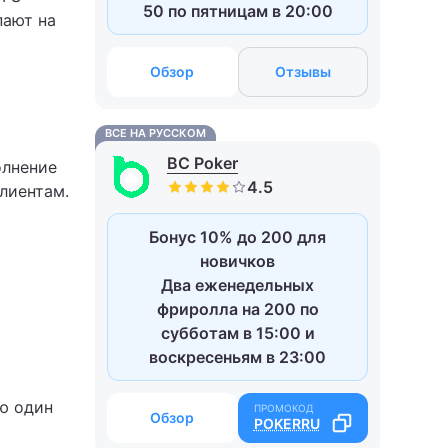
50 по пятницам в 20:00
пают на
Обзор
Отзывы
ВСЕ НА РУССКОМ
BC Poker
олнение
лиентам.
Бонус 10% до 200 для
новичков
Два еженедельных
фриролла на 200 по
субботам в 15:00 и
воскресеньям в 23:00
ю один
Обзор
POKERRU