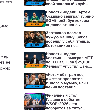
ля его
свой покерный клуб:
обзор социальных сетей
Новости недели: Артем
Осмирко выиграл турнир
GGMillion$, букмекеры
оценивают шансы
димо
участников финального
Злотников сломал
стола Главного события
чужую машину, Зубов
WSOP-2026
поселил у себя птенца,
Котельников не
справляется с режимом:
Новости недели:
обзор социальных сетей
змер
Кострицын выиграл МТТ
ет не
по H.O.R.S.E. за $25,000,
Хельмут упустил шанс
можно
добыть 18-й браслет,
«Кота» обыграл пес,
Диб и Негреану
джетлаг превратил
подводят итоги WSOP
Иннера в мумию, Брин
Кенни поставил
ультиматум Залу славы
Финальный стол
— обзор социальных
Главного события
сетей
WSOP-2026: кто
поборется за титул