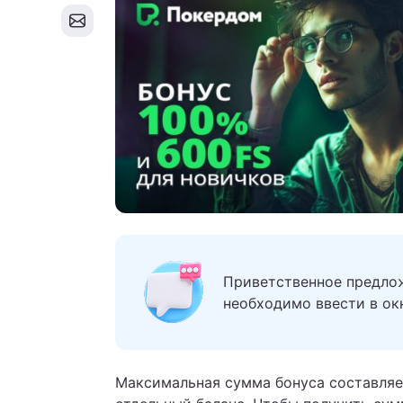
Приветственное предлож
необходимо ввести в окн
Максимальная сумма бонуса составляет