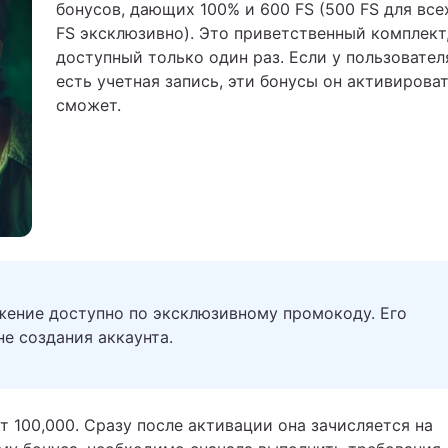
бонусов, дающих 100% и 600 FS (500 FS для все
FS эксклюзивно). Это приветственный комплект
доступный только один раз. Если у пользовател
есть учетная запись, эти бонусы он активироват
сможет.
ение доступно по эксклюзивному промокоду. Его
е создания аккаунта.
 100,000. Сразу после активации она зачисляется на