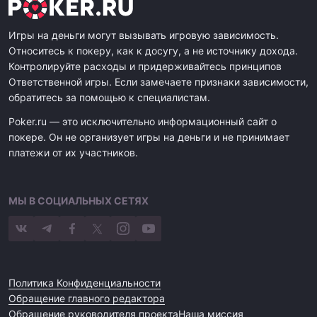
Игры на деньги могут вызывать игровую зависимость.
Относитесь к покеру, как к досугу, а не источнику дохода.
Контролируйте расходы и придерживайтесь принципов
Ответственной игры. Если замечаете признаки зависимости,
обратитесь за помощью к специалистам.
Poker.ru — это исключительно информационный сайт о
покере. Он не организует игры на деньги и не принимает
платежи от их участников.
МЫ В СОЦИАЛЬНЫХ СЕТЯХ
Политика Конфиденциальности
Обращение главного редактора
Обращение руководителя проекта
Наша миссия