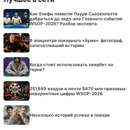
Как блефы помогли Лаури Сааскилахти
добраться до хедз-апа Главного события
WSOP-2026? Разбор эксперта
В эпицентре покерного «бума»: фотограф,
запечатлевший историю
Когда стоит использовать овербет на
терне?
251,899 входов и почти $470 млн призовых:
невероятные цифры WSOP-2026
Несколько историй успеха в покере