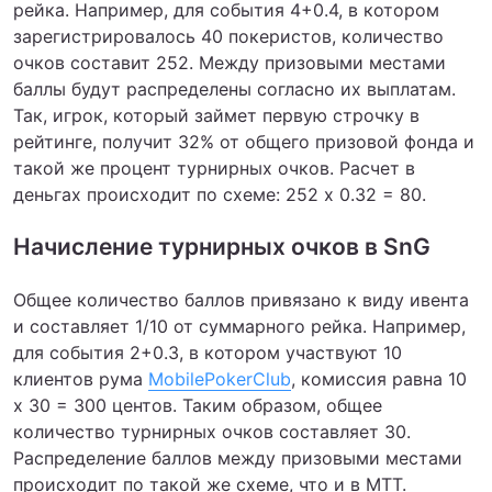
рейка. Например, для события 4+0.4, в котором
зарегистрировалось 40 покеристов, количество
очков составит 252. Между призовыми местами
баллы будут распределены согласно их выплатам.
Так, игрок, который займет первую строчку в
рейтинге, получит 32% от общего призовой фонда и
такой же процент турнирных очков. Расчет в
деньгах происходит по схеме: 252 х 0.32 = 80.
Начисление турнирных очков в SnG
Общее количество баллов привязано к виду ивента
и составляет 1/10 от суммарного рейка. Например,
для события 2+0.3, в котором участвуют 10
клиентов рума
MobilePokerClub
, комиссия равна 10
х 30 = 300 центов. Таким образом, общее
количество турнирных очков составляет 30.
Распределение баллов между призовыми местами
происходит по такой же схеме, что и в МТТ.