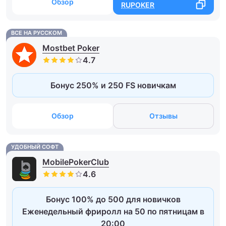
Обзор
RUPOKER
ВСЕ НА РУССКОМ
Mostbet Poker
Бонус 250% и 250 FS новичкам
Обзор
Отзывы
УДОБНЫЙ СОФТ
MobilePokerClub
Бонус 100% до 500 для новичков
Еженедельный фриролл на 50 по пятницам в
20:00