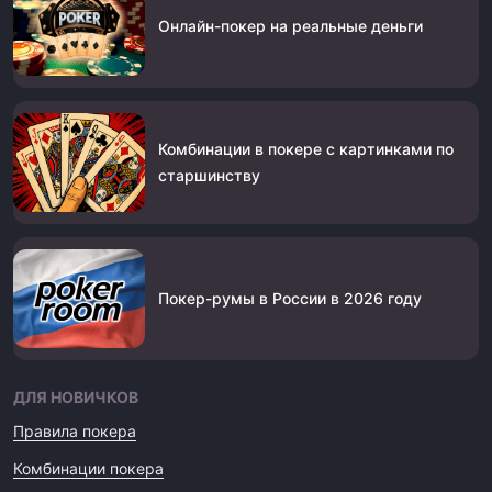
Онлайн-покер на реальные деньги
Комбинации в покере с картинками по
старшинству
Покер-румы в России в 2026 году
ДЛЯ НОВИЧКОВ
Правила покера
Комбинации покера