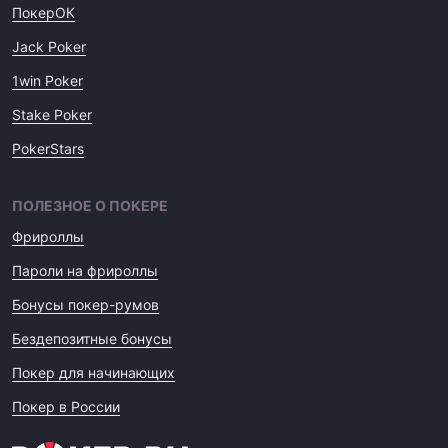
ПокерОК
Jack Poker
1win Poker
Stake Poker
PokerStars
ПОЛЕЗНОЕ О ПОКЕРЕ
Фрироллы
Пароли на фрироллы
Бонусы покер-румов
Бездепозитные бонусы
Покер для начинающих
Покер в России