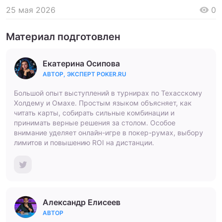
25 мая 2026
0
Материал подготовлен
Екатерина Осипова
АВТОР, ЭКСПЕРТ POKER.RU
Большой опыт выступлений в турнирах по Техасскому
Холдему и Омахе. Простым языком объясняет, как
читать карты, собирать сильные комбинации и
принимать верные решения за столом. Особое
внимание уделяет онлайн-игре в покер-румах, выбору
лимитов и повышению ROI на дистанции.
Александр Елисеев
АВТОР