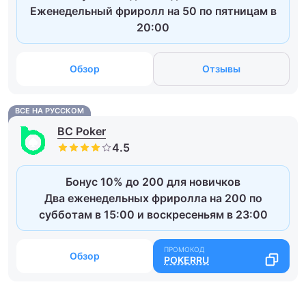
Еженедельный фриролл на 50 по пятницам в
20:00
Обзор
Отзывы
ВСЕ НА РУССКОМ
BC Poker
Бонус 10% до 200 для новичков
Два еженедельных фриролла на 200 по
субботам в 15:00 и воскресеньям в 23:00
Обзор
POKERRU