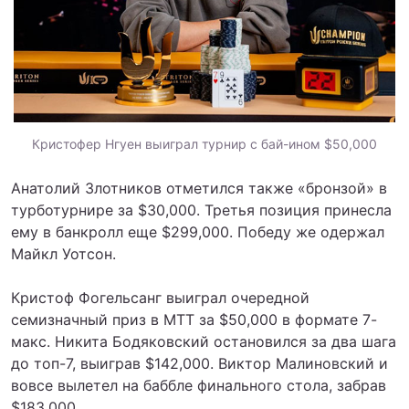
Кристофер Нгуен выиграл турнир с бай-ином $50,000
Анатолий Злотников отметился также «бронзой» в
турботурнире за $30,000. Третья позиция принесла
ему в банкролл еще $299,000. Победу же одержал
Майкл Уотсон.
Кристоф Фогельсанг выиграл очередной
семизначный приз в МТТ за $50,000 в формате 7-
макс. Никита Бодяковский остановился за два шага
до топ-7, выиграв $142,000. Виктор Малиновский и
вовсе вылетел на баббле финального стола, забрав
$183,000.