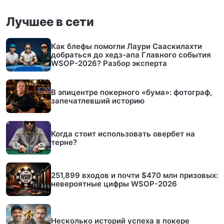
Лучшее в сети
Как блефы помогли Лаури Сааскилахти
добраться до хедз-апа Главного события
WSOP-2026? Разбор эксперта
В эпицентре покерного «бума»: фотограф,
запечатлевший историю
Когда стоит использовать овербет на
терне?
251,899 входов и почти $470 млн призовых:
невероятные цифры WSOP-2026
Несколько историй успеха в покере