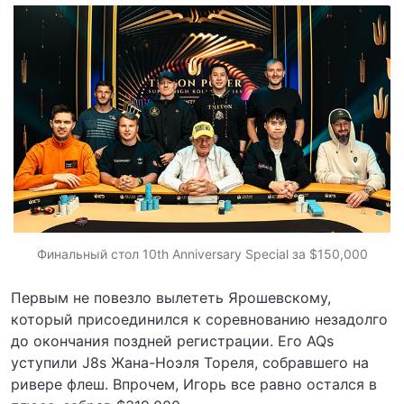
Финальный стол 10th Anniversary Special за $150,000
Первым не повезло вылететь Ярошевскому,
который присоединился к соревнованию незадолго
до окончания поздней регистрации. Его AQs
уступили J8s Жана-Ноэля Тореля, собравшего на
ривере флеш. Впрочем, Игорь все равно остался в