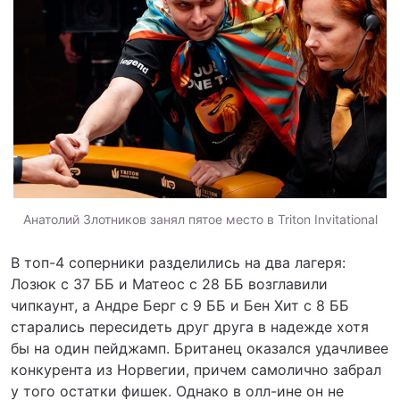
Анатолий Злотников занял пятое место в Triton Invitational
В топ-4 соперники разделились на два лагеря:
Лозюк с 37 ББ и Матеос с 28 ББ возглавили
чипкаунт, а Андре Берг с 9 ББ и Бен Хит с 8 ББ
старались пересидеть друг друга в надежде хотя
бы на один пейджамп. Британец оказался удачливее
конкурента из Норвегии, причем самолично забрал
у того остатки фишек. Однако в олл-ине он не