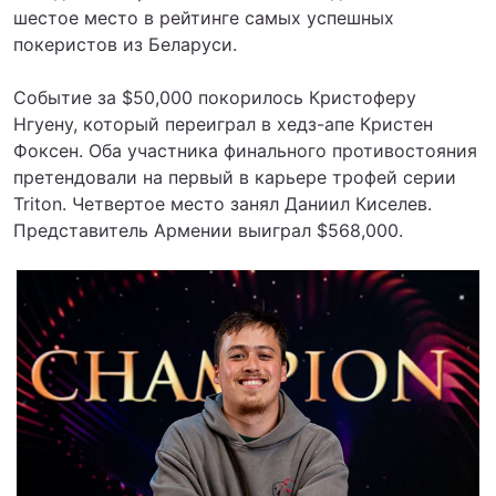
шестое место в рейтинге самых успешных
покеристов из Беларуси.
Событие за $50,000 покорилось Кристоферу
Нгуену, который переиграл в хедз-апе Кристен
Фоксен. Оба участника финального противостояния
претендовали на первый в карьере трофей серии
Triton. Четвертое место занял Даниил Киселев.
Представитель Армении выиграл $568,000.