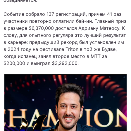
объединяется.
Событие собрало 137 регистраций, причем 41 раз
участники повторно оплатили бай-ин. Главный приз
в размере $6,370,000 достался Адриану Матеосу. К
слову, для опытного регуляра это лучший результат
в карьере: предыдущий рекорд был установлен им
в 2024 году на фестивале Triton в той же Будве,
когда испанец занял второе место в МТТ за
$200,000 и выиграл $3,292,000.