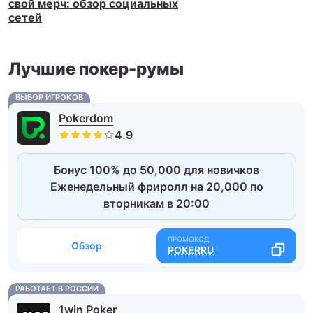
свой мерч: обзор социальных
сетей
Лучшие покер-румы
ВЫБОР ИГРОКОВ
Pokerdom
Бонус 100% до 50,000 для новичков
Еженедельный фриролл на 20,000 по
вторникам в 20:00
Обзор
POKERRU
РАБОТАЕТ В РОССИИ
1win Poker