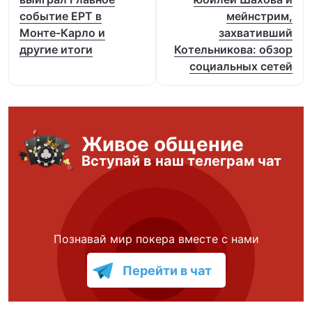
событие EPT в
мейнстрим,
Монте-Карло и
захвативший
другие итоги
Котельникова: обзор
социальных сетей
Живое общение
Вступай в наш телеграм чат
Познавай мир покера вместе с нами
Перейти в чат