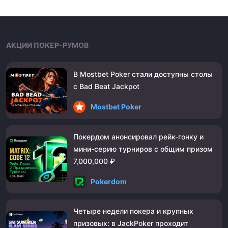
АКЦИИ ПОКЕР-РУМОВ
В Mostbet Poker стали доступны столы
с Bad Beat Jackpot
Mostbet Poker
Покердом анонсировал рейк-гонку и
мини-серию турниров с общим призом
7,000,000 ₽
Pokerdom
Четыре недели покера и крупных
призовых: в JackPoker проходит