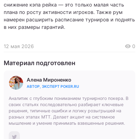
снижение кэпа рейка ― это только малая часть
плана по росту активности игроков. Также рум
намерен расширить расписание турниров и поднять
в них размеры гарантий.
12 мая 2026
0
Материал подготовлен
Алена Мироненко
АВТОР, ЭКСПЕРТ POKER.RU
Аналитик с глубоким пониманием турнирного покера. В
своих статьях последовательно разбирает ключевые
решения, типичные ошибки и логику розыгрышей на
разных этапах МТТ. Делает акцент на системное
мышление и умение принимать взвешенные решения.