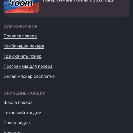
ДЛЯ НОВИЧКОВ
Правила покера
Комбинации покера
Где скачать покер
Программы для покера
Онлайн-покер бесплатно
ОБУЧЕНИЕ ПОКЕРУ
Школа покера
Техасский холдем
Покер видео
Новости