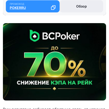
Обзор
POKERRU