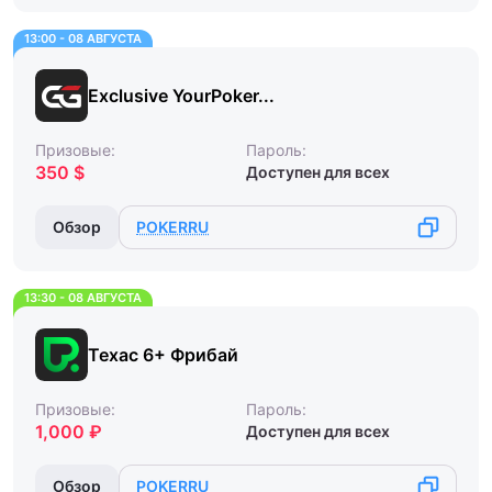
13:00 - 08 АВГУСТА
Exclusive YourPoker...
Призовые:
Пароль:
350 $
Доступен для всех
Обзор
POKERRU
13:30 - 08 АВГУСТА
Техас 6+ Фрибай
Призовые:
Пароль:
1,000 ₽
Доступен для всех
Обзор
POKERRU