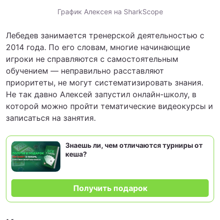
График Алексея на SharkScope
Лебедев занимается тренерской деятельностью с
2014 года. По его словам, многие начинающие
игроки не справляются с самостоятельным
обучением — неправильно расставляют
приоритеты, не могут систематизировать знания.
Не так давно Алексей запустил онлайн-школу, в
которой можно пройти тематические видеокурсы и
записаться на занятия.
Знаешь ли, чем отличаются турниры от
кеша?
Получить подарок