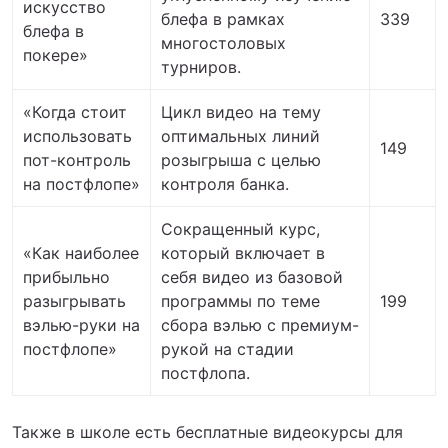
искусство
блефа в рамках
339
блефа в
многостоловых
покере»
турниров.
«Когда стоит
Цикл видео на тему
использовать
оптимальных линий
149
пот-контроль
розыгрыша с целью
на постфлопе»
контроля банка.
Сокращенный курс,
«Как наиболее
который включает в
прибыльно
себя видео из базовой
разыгрывать
программы по теме
199
вэлью-руки на
сбора вэлью с премиум-
постфлопе»
рукой на стадии
постфлопа.
Также в школе есть бесплатные видеокурсы для