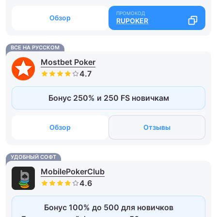
Обзор
RUPOKER
ВСЕ НА РУССКОМ
Mostbet Poker
Бонус 250% и 250 FS новичкам
Обзор
Отзывы
УДОБНЫЙ СОФТ
MobilePokerClub
Бонус 100% до 500 для новичков