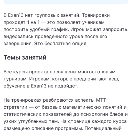
В Exan13 нет групповых занятий. Тренировки
проходят 1 на 1 — это позволяет ученикам
построить удобный график. Игрок может запросить
видеозапись проведенного урока после его
завершения. Это бесплатная опция.
Темы занятий
Все курсы проекта посвящены многостоловым
турнирам. Игрокам, которые предпочитают кеш,
обучение в Exan13 не подойдет.
На тренировках разбираются аспекты МТТ-
стратегии — от базовых математических понятий и
статистических показателей до психологии блефа и
узких углубленных тем. На странице каждого курса
размещено описание программы. Потенциальный