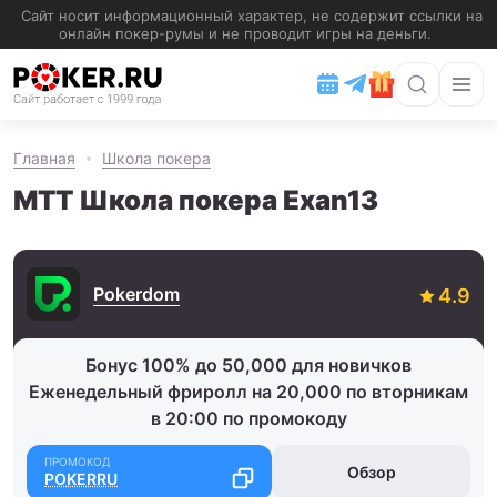
Главная
Школа покера
МТТ Школа покера Exan13
Pokerdom
Бонус 100% до 50,000 для новичков
Еженедельный фриролл на 20,000 по вторникам
в 20:00 по промокоду
Обзор
POKERRU