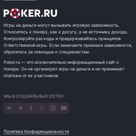
Игры на деньги могут вызывать игровую зависимость.
Относитесь к покеру, как к досугу, а не источнику дохода.
Контролируйте расходы и придерживайтесь принципов
Ответственной игры. Если замечаете признаки зависимости,
обратитесь за помощью к специалистам.
Poker.ru — это исключительно информационный сайт о
покере. Он не организует игры на деньги и не принимает
платежи от их участников.
МЫ В СОЦИАЛЬНЫХ СЕТЯХ
Политика Конфиденциальности