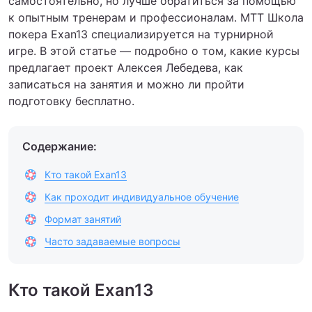
самостоятельно, но лучше обратиться за помощью
к опытным тренерам и профессионалам. МТТ Школа
покера Exan13 специализируется на турнирной
игре. В этой статье — подробно о том, какие курсы
предлагает проект Алексея Лебедева, как
записаться на занятия и можно ли пройти
подготовку бесплатно.
Содержание:
Кто такой Exan13
Как проходит индивидуальное обучение
Формат занятий
Часто задаваемые вопросы
Кто такой Exan13