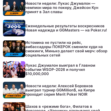
Новости недели: Лукас Джумалон —
чемпион мира по покеру, Джейсон Кун
принят в Зал славы
Еженедельные результаты воскресников
Новая надежда и GGMasters — на Poker.ru!
Истомина не пустили на рейс,
амбассадоры ПОКЕРОК сменили худи на
смокинги, Минько делает свой мерч: обзор
социальных сетей
Лукас Джумалон выиграл в Главном
событии WSOP-2026 и получил
$10,000,000
Новости недели: Алексей Боровков
выиграл турнир GGMillion$, на Кипре
проходит серия Merit Poker NOIR
Шахов в «режиме бога», Филатов в
Новгороде, «Хроники» открывают свой