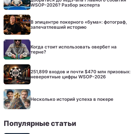
WSOP-2026? Разбор эксперта
В эпицентре покерного «бума»: фотограф,
запечатлевший историю
Когда стоит использовать овербет на
терне?
251,899 входов и почти $470 млн призовых:
невероятные цифры WSOP-2026
Несколько историй успеха в покере
Популярные статьи