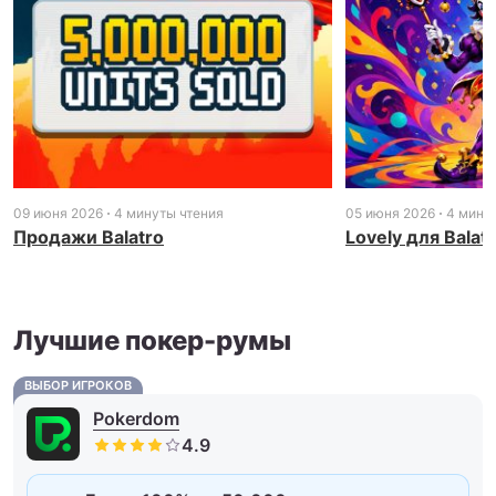
09 июня 2026
4 минуты чтения
05 июня 2026
4 мину
Продажи Balatro
Lovely для Balat
Лучшие покер-румы
ВЫБОР ИГРОКОВ
Pokerdom