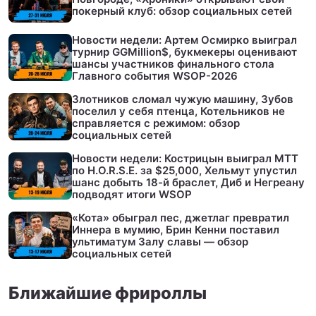
покерный клуб: обзор социальных сетей
Новости недели: Артем Осмирко выиграл
турнир GGMillion$, букмекеры оценивают
шансы участников финального стола
Главного события WSOP-2026
Злотников сломал чужую машину, Зубов
поселил у себя птенца, Котельников не
справляется с режимом: обзор
социальных сетей
Новости недели: Кострицын выиграл МТТ
по H.O.R.S.E. за $25,000, Хельмут упустил
шанс добыть 18-й браслет, Диб и Негреану
подводят итоги WSOP
«Кота» обыграл пес, джетлаг превратил
Иннера в мумию, Брин Кенни поставил
ультиматум Залу славы — обзор
социальных сетей
Ближайшие фрироллы