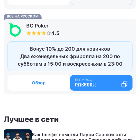
ВСЕ НА РУССКОМ
BC Poker
Бонус 10% до 200 для новичков
Два еженедельных фриролла на 200 по
субботам в 15:00 и воскресеньям в 23:00
Обзор
POKERRU
Лучшее в сети
Как блефы помогли Лаури Сааскилахти
добраться до хедз-апа Главного события