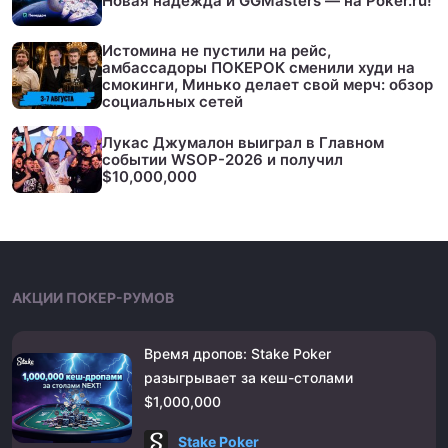
Новая надежда и GGMasters — на Poker.ru!
Истомина не пустили на рейс,
амбассадоры ПОКЕРОК сменили худи на
смокинги, Минько делает свой мерч: обзор
социальных сетей
Лукас Джумалон выиграл в Главном
событии WSOP-2026 и получил
$10,000,000
АКЦИИ ПОКЕР-РУМОВ
Время дропов: Stake Poker
разыгрывает за кеш-столами
$1,000,000
Stake Poker