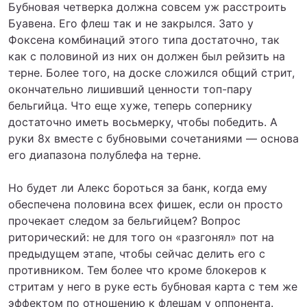
Бубновая четверка должна совсем уж расстроить
Буавена. Его флеш так и не закрылся. Зато у
Фоксена комбинаций этого типа достаточно, так
как с половиной из них он должен был рейзить на
терне. Более того, на доске сложился общий стрит,
окончательно лишивший ценности топ-пару
бельгийца. Что еще хуже, теперь сопернику
достаточно иметь восьмерку, чтобы победить. А
руки 8x вместе с бубновыми сочетаниями — основа
его диапазона полублефа на терне.
Но будет ли Алекс бороться за банк, когда ему
обеспечена половина всех фишек, если он просто
прочекает следом за бельгийцем? Вопрос
риторический: не для того он «разгонял» пот на
предыдущем этапе, чтобы сейчас делить его с
противником. Тем более что кроме блокеров к
стритам у него в руке есть бубновая карта с тем же
эффектом по отношению к флешам у оппонента.