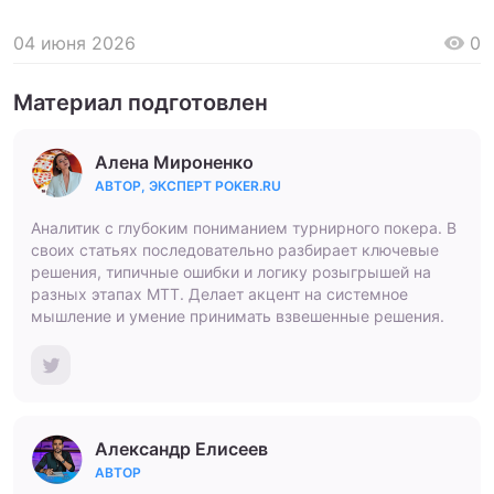
04 июня 2026
0
Материал подготовлен
Алена Мироненко
АВТОР, ЭКСПЕРТ POKER.RU
Аналитик с глубоким пониманием турнирного покера. В
своих статьях последовательно разбирает ключевые
решения, типичные ошибки и логику розыгрышей на
разных этапах МТТ. Делает акцент на системное
мышление и умение принимать взвешенные решения.
Александр Елисеев
АВТОР