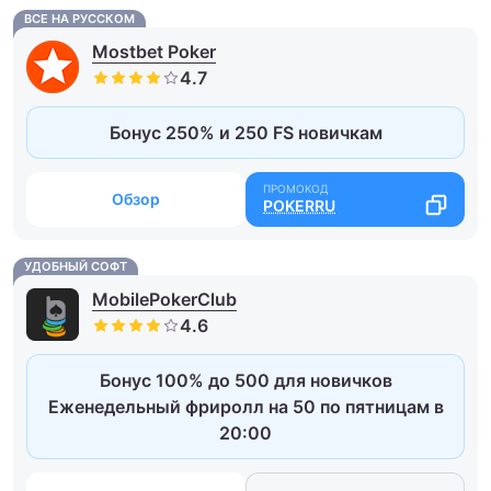
ВСЕ НА РУССКОМ
Mostbet Poker
Бонус 250% и 250 FS новичкам
Обзор
POKERRU
УДОБНЫЙ СОФТ
MobilePokerClub
Бонус 100% до 500 для новичков
Еженедельный фриролл на 50 по пятницам в
20:00