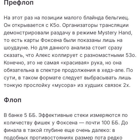
Префлоп
На этот раз на позиции малого блайнда бельгиец.
Он открывается с K5o. Организаторы трансляции
демонстрировали раздачу в режиме Mystery Hand,
то есть карты Фоксена были показаны лишь на
шоудауне. Но для данного анализа стоит сразу
сказать, что Алекс коллирует с разномастными 53o.
Конечно, это не самая «красивая» рука, но она
обязательна в спектре продолжения в хедз-апе. По
сути, в таком формате следует выбрасывать лишь
тонкую прослойку «мусора» из худших связок 2x.
Флоп
В банке 5 ББ. Эффективные стеки измеряются по
количеству фишек у Фоксена — почти 100 ББ. До
финала в такой глубине еще очень далеко: в
подобных противостояниях размер пота редко