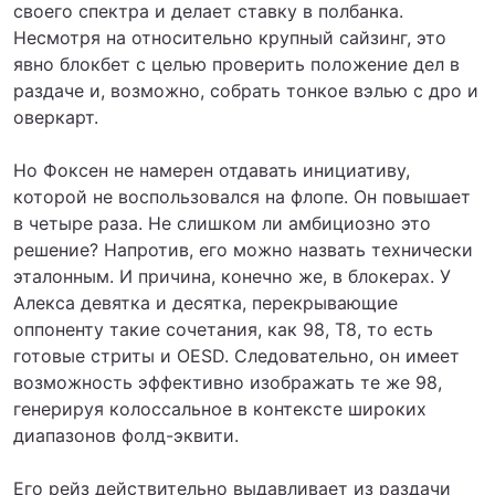
своего спектра и делает ставку в полбанка.
Несмотря на относительно крупный сайзинг, это
явно блокбет с целью проверить положение дел в
раздаче и, возможно, собрать тонкое вэлью с дро и
оверкарт.
Но Фоксен не намерен отдавать инициативу,
которой не воспользовался на флопе. Он повышает
в четыре раза. Не слишком ли амбициозно это
решение? Напротив, его можно назвать технически
эталонным. И причина, конечно же, в блокерах. У
Алекса девятка и десятка, перекрывающие
оппоненту такие сочетания, как 98, T8, то есть
готовые стриты и OESD. Следовательно, он имеет
возможность эффективно изображать те же 98,
генерируя колоссальное в контексте широких
диапазонов фолд-эквити.
Его рейз действительно выдавливает из раздачи