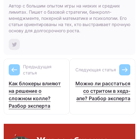
Автор с большим опытом игры на низких и средних
лимитах. Пишет о базовой стратегии, банкролл-
менеджменте, покерной математике и психологии. Его
статьи ориентированы на тех, кто выстраивает прочную
основу для долгосрочного роста.
Предыдущая
Следующая статья
статья
Как блокеры влияют
Можно ли расстаться
на решение о
со стритом в хедз-
сложном колле?
апе? Разбор эксперта
Разбор эксперта