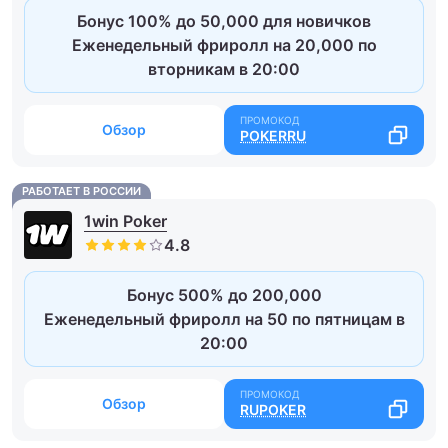
Бонус 100% до 50,000 для новичков
Еженедельный фриролл на 20,000 по
вторникам в 20:00
Обзор
POKERRU
РАБОТАЕТ В РОССИИ
1win Poker
Бонус 500% до 200,000
Еженедельный фриролл на 50 по пятницам в
20:00
Обзор
RUPOKER