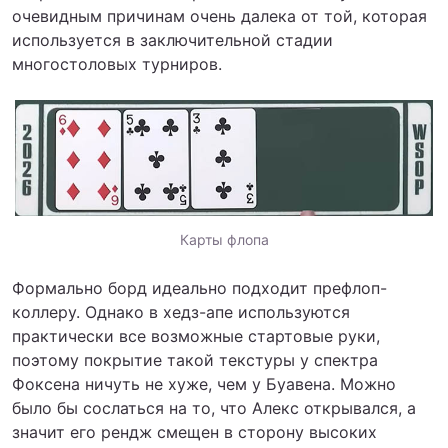
очевидным причинам очень далека от той, которая
используется в заключительной стадии
многостоловых турниров.
Карты флопа
Формально борд идеально подходит префлоп-
коллеру. Однако в хедз-апе используются
практически все возможные стартовые руки,
поэтому покрытие такой текстуры у спектра
Фоксена ничуть не хуже, чем у Буавена. Можно
было бы сослаться на то, что Алекс открывался, а
значит его рендж смещен в сторону высоких