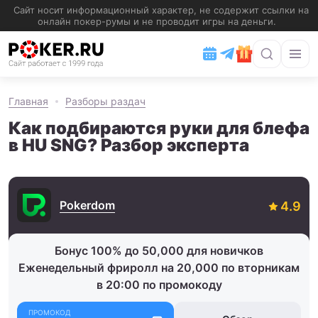
Главная
Разборы раздач
Как подбираются руки для блефа
в HU SNG? Разбор эксперта
Pokerdom
Бонус 100% до 50,000 для новичков
Еженедельный фриролл на 20,000 по вторникам
в 20:00 по промокоду