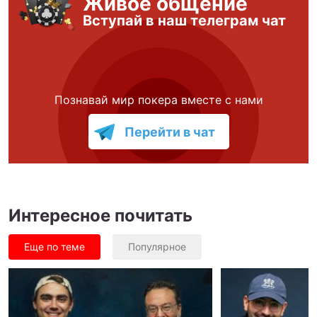
Живое общение
Вступай в наш телеграм чат
Познавай мир покера вместе с нами
Перейти в чат
Интересное почитать
Еще по теме
Популярное