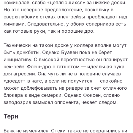
номиналов, слабо «цепляющихся» за низкие доски.
Но это неверное предположение, поскольку в
сверхглубоких стеках опен-рейзы преобладают над
лимпами. Следовательно, у обоих соперников есть
как готовые руки, так и хорошие дро.
Технически на такой доске у коллера вполне могут
быть донкбеты. Однако Буавен пока не берет
инициативу. С высокой вероятностью он планирует
чек-рейз. Флеш-дро с гатшотом — идеальная рука
для агрессии. Она чуть ли не в половине случаев
«доедет» в натс, а если не получится — спокойно
может доблефовывать на ривере за счет отличного
блокера в виде семерки. Однако Фоксен, словно
заподозрив замысел оппонента, чекает следом.
Терн
Банк не изменился. Стеки также не сократились ни