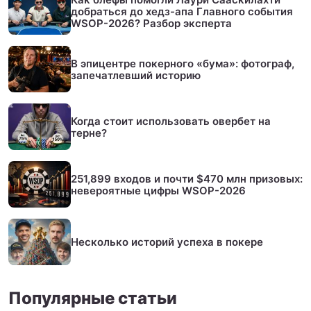
добраться до хедз-апа Главного события
WSOP-2026? Разбор эксперта
В эпицентре покерного «бума»: фотограф,
запечатлевший историю
Когда стоит использовать овербет на
терне?
251,899 входов и почти $470 млн призовых:
невероятные цифры WSOP-2026
Несколько историй успеха в покере
Популярные статьи