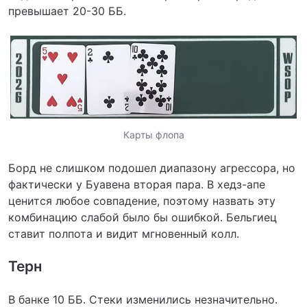
превышает 20-30 ББ.
Карты флопа
Борд не слишком подошел диапазону агрессора, но
фактически у Буавена вторая пара. В хедз-апе
ценится любое совпадение, поэтому назвать эту
комбинацию слабой было бы ошибкой. Бельгиец
ставит полпота и видит мгновенный колл.
Терн
В банке 10 ББ. Стеки изменились незначительно.